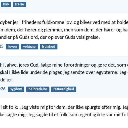
håb
frelse
dyber jer i frihedens fuldkomne lov, og bliver ved med at holde
 som dem, der hører og glemmer, men som dem, der hører og han
andler på Guds ord, der oplever Guds velsignelse.
25
loven
velsigne
lydighed
te til Jahve, jeres Gud, følge mine forordninger og gøre det, som er
skal I ikke lide under de plager, jeg sendte over egypterne. Jeg
de jer.
:26
sygdom
helbredelse
retfærdighed
il sit folk: „Jeg viste mig for dem, der ikke spurgte efter mig. J
ke søgte mig. Jeg sagde til et folk, som egentlig ikke var mit fol