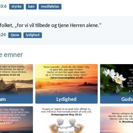
10:6
styrke
bøn
medfølelse
folket, „for vi vil tilbede og tjene Herren alene.”
:24
tjene
lydighed
e emner
Bøn
Lydighed
Guds