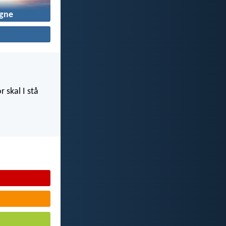
igne
r skal I stå