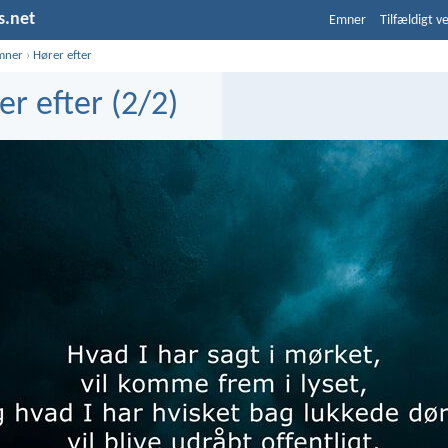
s.net
Emner
Tilfældigt v
mner
›
Hører efter
er efter (2/2)