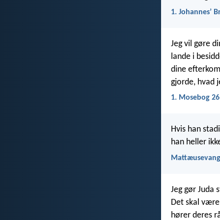
1. Johannesʼ B
Jeg vil gøre d
lande i besid
dine efterkom
gjorde, hvad 
1. Mosebog 26
Hvis han stadi
han heller ik
Mattæusevange
Jeg gør Juda 
Det skal være
hører deres r