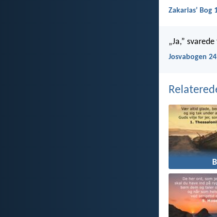
Zakariasʼ Bog 
„Ja,” svarede 
Josvabogen 24
Relatered