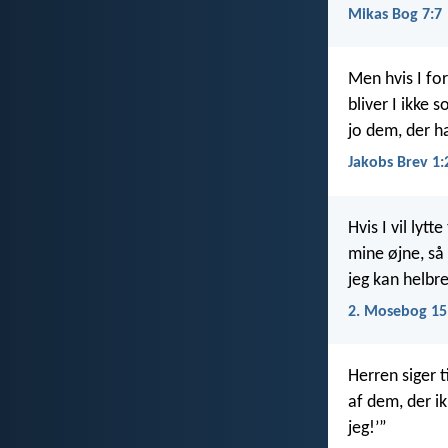
Mikas Bog 7:7
Men hvis I for
bliver I ikke
jo dem, der h
Jakobs Brev 1:
Hvis I vil lyt
mine øjne, så 
jeg kan helbre
2. Mosebog 15
Herren siger t
af dem, der ik
jeg!’”