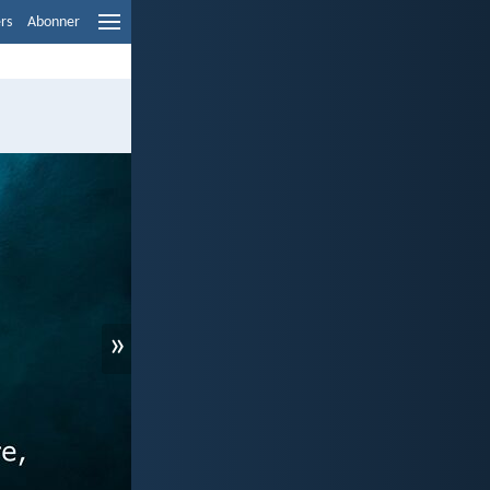
ers
Abonner
»