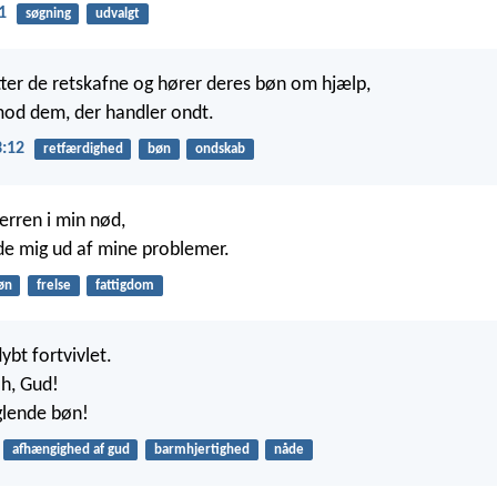
1
søgning
udvalgt
ter de retskafne og hører deres bøn om hjælp,
mod dem, der handler ondt.
3:12
retfærdighed
bøn
ondskab
Herren i min nød,
e mig ud af mine problemer.
øn
frelse
fattigdom
dybt fortvivlet.
oh, Gud!
yglende bøn!
afhængighed af gud
barmhjertighed
nåde