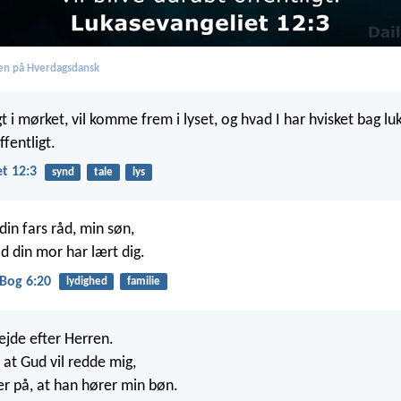
en på Hverdagsdansk
t i mørket, vil komme frem i lyset, og hvad I har hvisket bag lu
ffentligt.
t 12:3
synd
tale
lys
din fars råd, min søn,
d din mor har lært dig.
Bog 6:20
lydighed
familie
ejde efter Herren.
 at Gud vil redde mig,
ker på, at han hører min bøn.