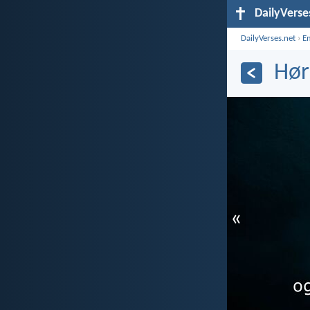
DailyVerse
DailyVerses.net
›
E
Hør
«