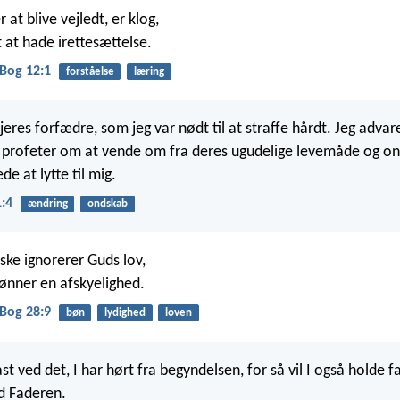
 at blive vejledt, er klog,
t at hade irettesættelse.
Bog 12:1
forståelse
læring
jeres forfædre, som jeg var nødt til at straffe hårdt. Jeg adv
profeter om at vende om fra deres ugudelige levemåde og ond
e at lytte til mig.
1:4
ændring
ondskab
ke ignorerer Guds lov,
bønner en afskyelighed.
Bog 28:9
bøn
lydighed
loven
st ved det, I har hørt fra begyndelsen, for så vil I også holde f
d Faderen.