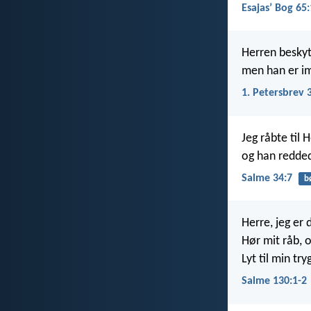
Esajasʼ Bog 65:
Herren beskyt
men han er i
1. Petersbrev 
Jeg råbte til 
og han redded
Salme 34:7
b
Herre, jeg er 
Hør mit råb, 
Lyt til min tr
Salme 130:1-2