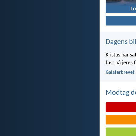
L
Dagens bi
Kristus har sat
fast på jeres 
Galaterbrevet 
Modtag de