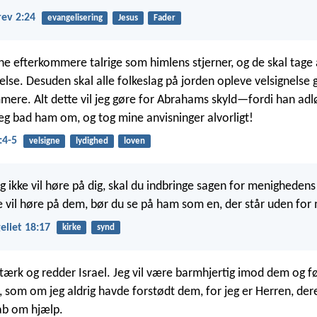
rev 2:24
evangelisering
Jesus
Fader
ine efterkommere talrige som himlens stjerner, og de skal tage 
delse. Desuden skal alle folkeslag på jorden opleve velsignelse
mere. Alt dette vil jeg gøre for Abrahams skyld—fordi han ad
jeg bad ham om, og tog mine anvisninger alvorligt!
:4-5
velsigne
lydighed
loven
g ikke vil høre på dig, skal du indbringe sagen for menighedens
ke vil høre på dem, bør du se på ham som en, der står uden fo
liet 18:17
kirke
synd
stærk og redder Israel. Jeg vil være barmhjertig imod dem og 
, som om jeg aldrig havde forstødt dem, for jeg er Herren, der
åb om hjælp.