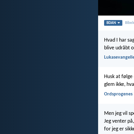
BDAN
Bibel
Hvad I har sag
blive udråbt o
Lukasevangelie
Husk at følge 
glem ikke, hva
Ordsprogenes 
Men jeg vil sp
Jeg venter på,
for jeg er sik