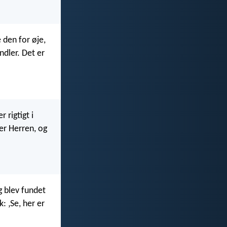
 den for øje,
dler. Det er
 rigtigt i
 er Herren, og
eg blev fundet
k: ‚Se, her er