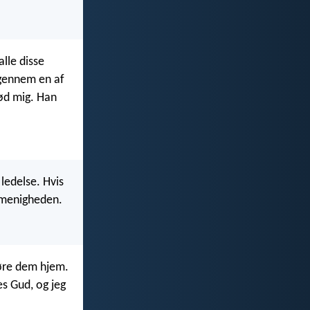
alle disse
 gennem en af
lød mig. Han
 ledelse. Hvis
r menigheden.
føre dem hjem.
es Gud, og jeg