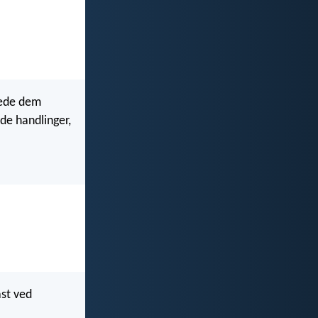
arede dem
e handlinger,
ast ved