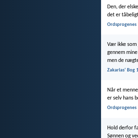
Den, der elsker
det er tåbelig
Ordsprogenes 
Vær ikke som 
gennem mine 
men de nægted
Zakariasʼ Bog 
Når et mennes
er selv hans 
Ordsprogenes 
Hold derfor fa
Sønnen og ve