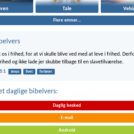
oven
Tale
Vels
Flere emner...
belvers
 os i frihed, for at vi skulle blive ved med at leve i frihed. Derfo
frihed og ikke lade jer skubbe tilbage til en slavetilværelse.
5:1
Jesus
livet
forløser
t daglige bibelvers:
Daglig besked
E-mail
Android