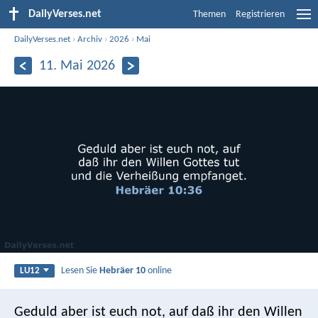
DailyVerses.net
Themen
Registrieren
DailyVerses.net
›
Archiv
›
2026
›
Mai
11. Mai 2026
Lesen Sie
Hebräer 10
online
LU12
Geduld aber ist euch not, auf daß ihr den Willen