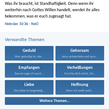
Was ihr braucht, ist Standhaftigkeit. Denn wenn ihr
weiterhin nach Gottes Willen handelt, werdet ihr alles
bekommen, was er euch zugesagt hat.
Hebräer 10:36 - NeÜ
Verwandte Themen
Geduld
Gehorsam
Wer geduldig ist, der...
Jesus antwortete und sprach...
Empfangen
Verheißungen
Darum sage ich euch...
Fürchte dich nicht, ich...
Liebe
Hoffnung
Die Liebe ist langmütig...
Denn ich weiß wohl...
Weitere Themen...