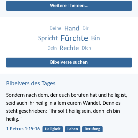
Weitere Themen...
Hand
Deine
Dir
Fürchte
Spricht
Bin
Rechte
Dein
Dich
Bibelverse suchen
Bibelvers des Tages
Sondern nach dem, der euch berufen hat und heilig ist,
seid auch ihr heilig in allem eurem Wandel. Denn es
steht geschrieben: "Ihr sollt heilig sein, denn ich bin
heilig."
1 Petrus 1:15-16
Heiligkeit
Leben
Berufung