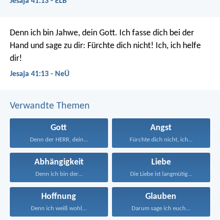
Jesaja 41:13 - ELB
Denn ich bin Jahwe, dein Gott.
Ich fasse dich bei der
Hand und sage zu dir:
Fürchte dich nicht! Ich, ich helfe
dir!
Jesaja 41:13 - NeÜ
Verwandte Themen
Gott
Angst
Denn der HERR, dein...
Fürchte dich nicht, ich...
Abhängigkeit
Liebe
Denn ich bin der...
Die Liebe ist langmütig...
Hoffnung
Glauben
Denn ich weiß wohl...
Darum sage ich euch...