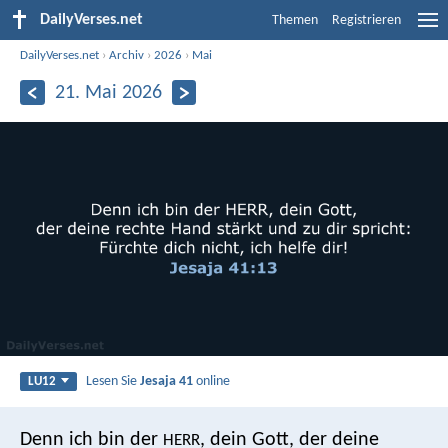
DailyVerses.net
Themen
Registrieren
DailyVerses.net
›
Archiv
›
2026
›
Mai
21. Mai 2026
Lesen Sie
Jesaja 41
online
LU12
Denn ich bin der
, dein Gott,
der deine
HERR