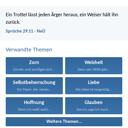
Ein Trottel lässt jeden Ärger heraus,
ein Weiser hält ihn
zurück.
Sprüche 29:11 - NeÜ
Verwandte Themen
Zorn
Weisheit
Zürnet, und sündiget nicht...
Denn der HERR gibt...
Selbstbeherrschung
Liebe
Ein Mann, der seinen...
Die Liebe ist langmütig...
Hoffnung
Glauben
Denn ich weiß wohl...
Darum sage ich euch...
Weitere Themen...