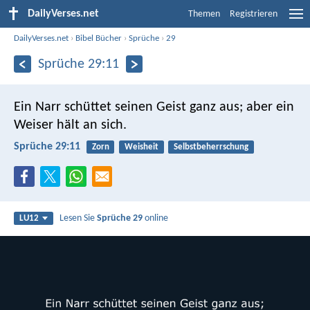
DailyVerses.net
Themen
Registrieren
DailyVerses.net
›
Bibel Bücher
›
Sprüche
›
29
Sprüche 29:11
Ein Narr schüttet seinen Geist ganz aus;
aber ein
Weiser hält an sich.
Sprüche 29:11
Zorn
Weisheit
Selbstbeherrschung
Lesen Sie
Sprüche 29
online
LU12