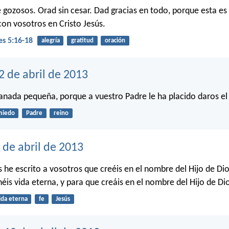
 gozosos. Orad sin cesar. Dad gracias en todo, porque esta es
con vosotros en Cristo Jesús.
es 5:16-18
alegría
gratitud
oración
2 de abril de 2013
nada pequeña, porque a vuestro Padre le ha placido daros el 
miedo
Padre
reino
 de abril de 2013
s he escrito a vosotros que creéis en el nombre del Hijo de Di
éis vida eterna, y para que creáis en el nombre del Hijo de Di
ida eterna
fe
Jesús