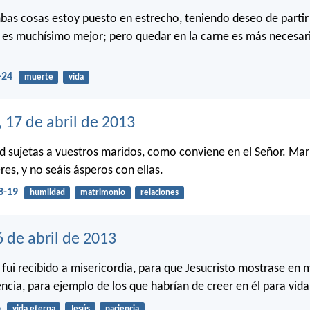
as cosas estoy puesto en estrecho, teniendo deseo de partir 
al es muchísimo mejor; pero quedar en la carne es más necesar
-24
muerte
vida
 17 de abril de 2013
d sujetas a vuestros maridos, como conviene en el Señor. Ma
res, y no seáis ásperos con ellas.
8-19
humildad
matrimonio
relaciones
 de abril de 2013
 fui recibido a misericordia, para que Jesucristo mostrase en 
ncia, para ejemplo de los que habrían de creer en él para vida
6
vida eterna
Jesús
paciencia