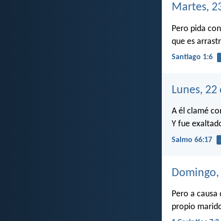
Martes, 23
Pero pida con
que es arrast
Santiago 1:6
Lunes, 22 
A él clamé co
Y fue exaltad
Salmo 66:17
Domingo, 
Pero a causa 
propio marid