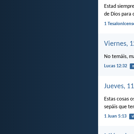
Estad siempre
de Dios para 
1 Tesalonicens
Viernes, 1
No temáis, ma
Lucas 12:32
Jueves, 11
Estas cosas o
sepáis que ten
1 Juan 5:13
v