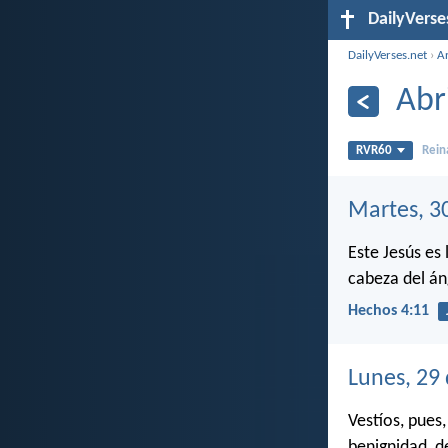
DailyVerse
DailyVerses.net
›
A
Abr
RVR60
Rein
Martes, 30
Este Jesús es 
cabeza del án
Hechos 4:11
Lunes, 29 
Vestíos, pues
benignidad, d