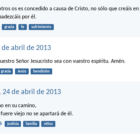
tros os es concedido a causa de Cristo, no sólo que creáis en 
adezcáis por él.
gracia
fe
sufrimiento
 de abril de 2013
nuestro Señor Jesucristo sea con vuestro espíritu. Amén.
gracia
Jesús
bendición
 24 de abril de 2013
iño en su camino,
fuere viejo no se apartará de él.
6
justicia
familia
niños