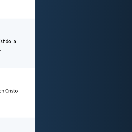
stido la
.
en Cristo