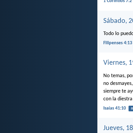
1 Corintios 7:2
Sábado, 2
Todo lo puedo
Filipenses 4:13
Viernes, 1
No temas, por
no desmayes, 
siempre te ay
con la diestra
Isaías 41:10
m
Jueves, 18