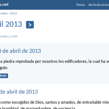
s.net
Temas
Versículo al Az
rchivo
›
2013
il 2013
a-Valera 1960
 de abril de 2013
la piedra reprobada por vosotros los edificadores, la cual ha v
gulo.
Jesús
de abril de 2013
, como escogidos de Dios, santos y amados, de entrañable mis
e humildad, de mansedumbre, de paciencia.