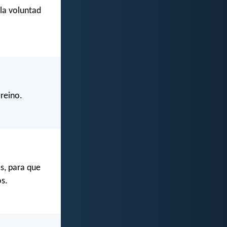
 la voluntad
reino.
os, para que
os.