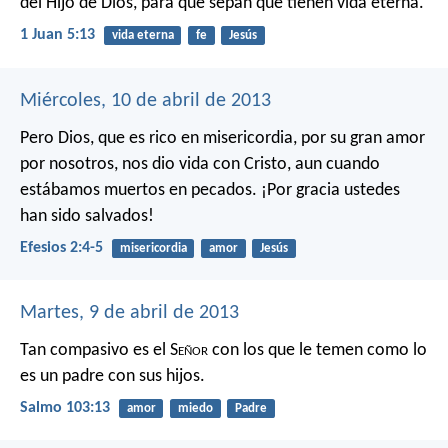
del Hijo de Dios, para que sepan que tienen vida eterna.
1 Juan 5:13
vida eterna
fe
Jesús
Miércoles, 10 de abril de 2013
Pero Dios, que es rico en misericordia, por su gran amor
por nosotros, nos dio vida con Cristo, aun cuando
estábamos muertos en pecados. ¡Por gracia ustedes
han sido salvados!
Efesios 2:4-5
misericordia
amor
Jesús
Martes, 9 de abril de 2013
Tan compasivo es el S
eñor
con los que le temen
como lo
es un padre con sus hijos.
Salmo 103:13
amor
miedo
Padre