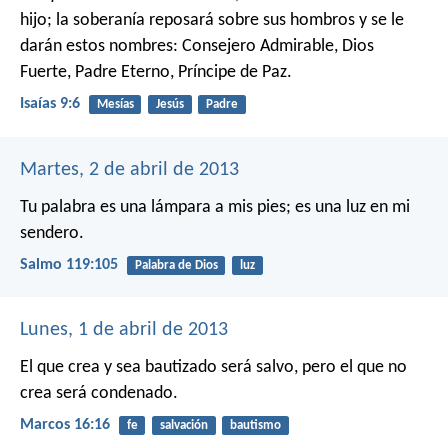
hijo;
la soberanía reposará sobre sus hombros
y se le
darán estos nombres:
Consejero Admirable, Dios
Fuerte,
Padre Eterno, Príncipe de Paz.
Isaías 9:6
Mesías
Jesús
Padre
Martes, 2 de abril de 2013
Tu palabra es una lámpara a mis pies;
es una luz en mi
sendero.
Salmo 119:105
Palabra de Dios
luz
Lunes, 1 de abril de 2013
El que crea y sea bautizado será salvo, pero el que no
crea será condenado.
Marcos 16:16
fe
salvación
bautismo