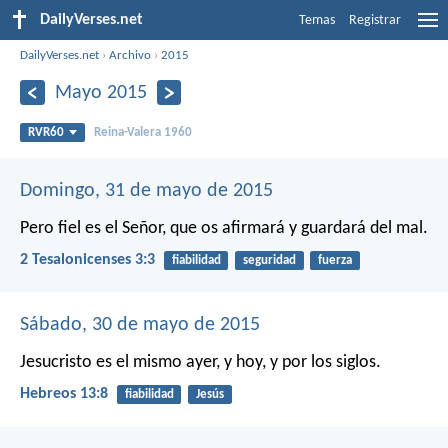
DailyVerses.net
Temas
Registrar
DailyVerses.net
›
Archivo
›
2015
Mayo 2015
RVR60
Reina-Valera 1960
Domingo, 31 de mayo de 2015
Pero fiel es el Señor, que os afirmará y guardará del mal.
2 Tesalonicenses 3:3
fiabilidad
seguridad
fuerza
Sábado, 30 de mayo de 2015
Jesucristo es el mismo ayer, y hoy, y por los siglos.
Hebreos 13:8
fiabilidad
Jesús