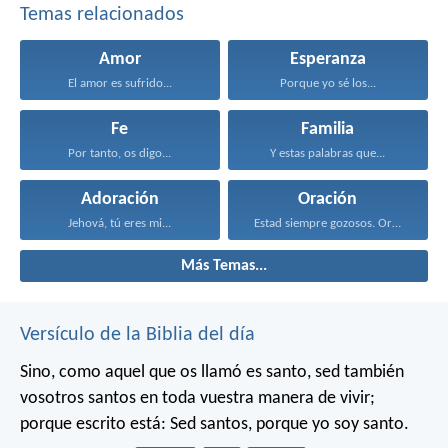
Temas relacionados
Amor
Esperanza
El amor es sufrido...
Porque yo sé los...
Fe
Familia
Por tanto, os digo...
Y estas palabras que...
Adoración
Oración
Jehová, tú eres mi...
Estad siempre gozosos. Orad...
Más Temas...
Versículo de la Biblia del día
Sino, como aquel que os llamó es santo, sed también
vosotros santos en toda vuestra manera de vivir;
porque escrito está: Sed santos, porque yo soy santo.