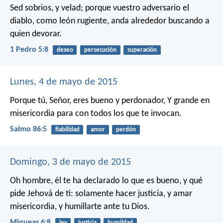
Sed sobrios, y velad; porque vuestro adversario el
diablo, como león rugiente, anda alrededor buscando a
quien devorar.
1 Pedro 5:8
deseo
persecución
superación
Lunes, 4 de mayo de 2015
Porque tú, Señor, eres bueno y perdonador,
Y grande en
misericordia para con todos los que te invocan.
Salmo 86:5
fiabilidad
amor
perdón
Domingo, 3 de mayo de 2015
Oh hombre, él te ha declarado lo que es bueno,
y qué
pide Jehová de ti:
solamente hacer justicia,
y amar
misericordia,
y humillarte ante tu Dios.
Miqueas 6:8
ley
justicia
humildad