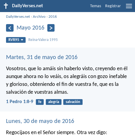
DailyVerses.net
Temas
Registrar
DailyVerses.net
›
Archivo
›
2016
Mayo 2016
RVR95
Reina-Valera 1995
Martes, 31 de mayo de 2016
Vosotros, que lo amáis sin haberlo visto, creyendo en él
aunque ahora no lo veáis, os alegráis con gozo inefable
y glorioso, obteniendo el fin de vuestra fe, que es la
salvación de vuestras almas.
1 Pedro 1:8-9
fe
alegría
salvación
Lunes, 30 de mayo de 2016
Regocijaos en el Señor siempre. Otra vez digo: