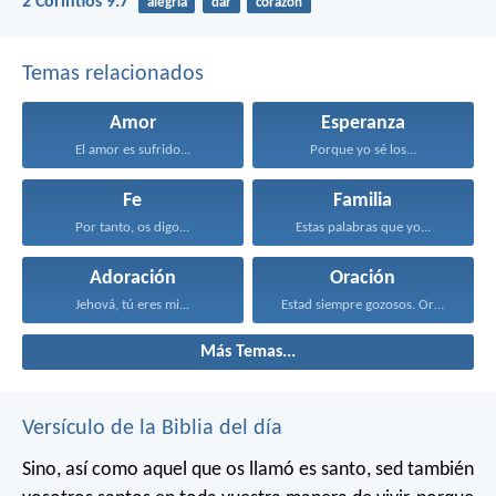
2 Corintios 9:7
alegría
dar
corazón
Temas relacionados
Amor
Esperanza
El amor es sufrido...
Porque yo sé los...
Fe
Familia
Por tanto, os digo...
Estas palabras que yo...
Adoración
Oración
Jehová, tú eres mi...
Estad siempre gozosos. Orad...
Más Temas...
Versículo de la Biblia del día
Sino, así como aquel que os llamó es santo, sed también