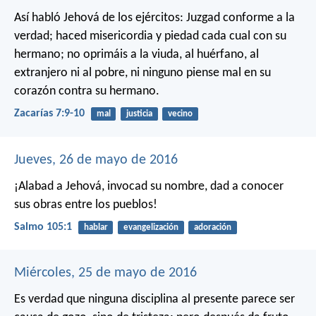
Así habló Jehová de los ejércitos:
Juzgad conforme a la
verdad;
haced misericordia y piedad cada cual con su
hermano;
no oprimáis a la viuda,
al huérfano, al
extranjero ni al pobre,
ni ninguno piense mal en su
corazón contra su hermano.
Zacarías 7:9-10
mal
justicia
vecino
Jueves, 26 de mayo de 2016
¡Alabad a Jehová, invocad su nombre,
dad a conocer
sus obras entre los pueblos!
Salmo 105:1
hablar
evangelización
adoración
Miércoles, 25 de mayo de 2016
Es verdad que ninguna disciplina al presente parece ser