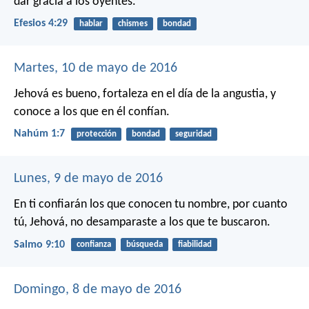
dar gracia a los oyentes.
Efesios 4:29
hablar
chismes
bondad
Martes, 10 de mayo de 2016
Jehová es bueno,
fortaleza en el día de la angustia,
y
conoce a los que en él confían.
Nahúm 1:7
protección
bondad
seguridad
Lunes, 9 de mayo de 2016
En ti confiarán los que conocen tu nombre,
por cuanto
tú, Jehová, no desamparaste a los que te buscaron.
Salmo 9:10
confianza
búsqueda
fiabilidad
Domingo, 8 de mayo de 2016