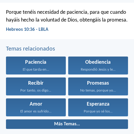
Porque tenéis necesidad de paciencia, para que cuando
hayáis hecho la voluntad de Dios, obtengáis la promesa.
Hebreos 10:36 - LBLA
Temas relacionados
Paciencia
Obediencia
El que tarda en...
Respondió Jesús y le...
Recibir
Promesas
Por tanto, os digo...
No temas, porque yo...
Amor
Esperanza
El amor es sufrido...
Porque yo sé los...
Más Temas...