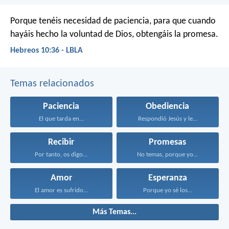
Porque tenéis necesidad de paciencia, para que cuando
hayáis hecho la voluntad de Dios, obtengáis la promesa.
Hebreos 10:36 - LBLA
Temas relacionados
Paciencia
Obediencia
El que tarda en...
Respondió Jesús y le...
Recibir
Promesas
Por tanto, os digo...
No temas, porque yo...
Amor
Esperanza
El amor es sufrido...
Porque yo sé los...
Más Temas...