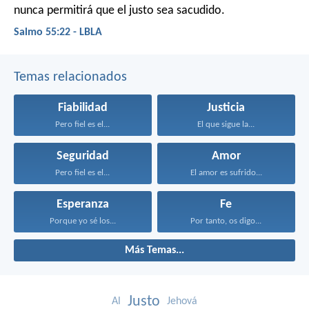
nunca permitirá que el justo sea sacudido.
Salmo 55:22 - LBLA
Temas relacionados
Fiabilidad
Justicia
Pero fiel es el...
El que sigue la...
Seguridad
Amor
Pero fiel es el...
El amor es sufrido...
Esperanza
Fe
Porque yo sé los...
Por tanto, os digo...
Más Temas...
Justo
Al
Jehová