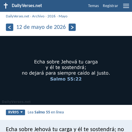
DailyVerses.net
Temas
Registrar
DailyVerses.net
›
Archivo
›
2026
›
Mayo
12 de mayo de 2026
Lea
Salmo 55
en línea
RVR95
Echa sobre Jehová tu carga
y él te sostendrá;
no