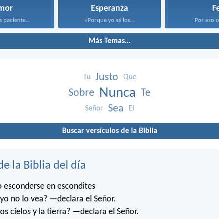
mor
Esperanza
F
s paciente...
«Porque yo sé los...
Por eso os
Más Temas...
Justo
Tu
Que
Nunca
Sobre
Te
Sea
Señor
El
Buscar versículos de la Biblia
de la Biblia del día
o esconderse en escondites
o no lo vea? —declara el Señor.
os cielos y la tierra? —declara el Señor.