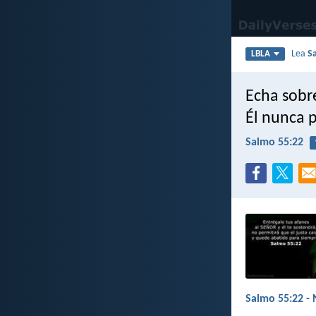
Lea
S
LBLA
Echa sobre
Él nunca p
Salmo 55:22
Salmo 55:22 - 