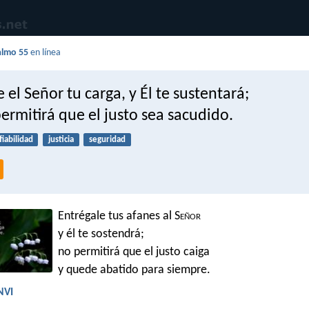
almo 55
en línea
 el Señor tu carga, y Él te sustentará;
ermitirá que el justo sea sacudido.
fiabilidad
justicia
seguridad
Entrégale tus afanes al S
eñor
y él te sostendrá;
no permitirá que el justo caiga
y quede abatido para siempre.
NVI