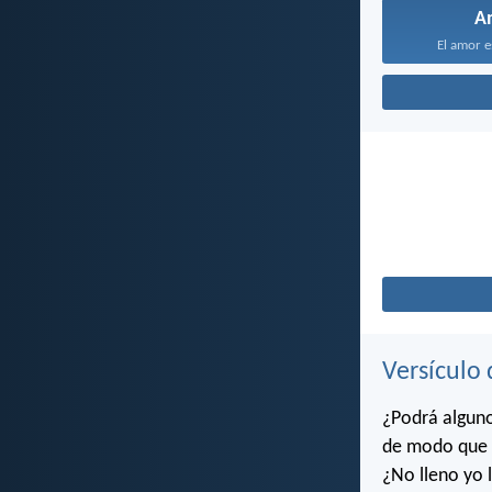
A
El amor e
Versículo 
¿Podrá algun
de modo que y
¿No lleno yo l