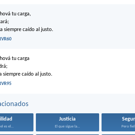
hová tu carga,
tará;
a siempre caído al justo.
 RVR60
hová tu carga
drá;
a siempre caído al justo.
 RVR95
acionados
ilidad
Justicia
Segur
el es el...
El que sigue la...
Pero fiel 