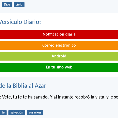
Dios
cielo
Versículo Diario:
Notificación diaria
Correo electrónico
Android
En tu sitio web
de la Biblia al Azar
o: Vete, tu fe te ha sanado. Y al instante recobró la vista, y le s
fe
salvación
curación