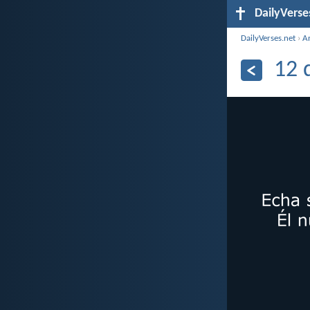
DailyVerse
DailyVerses.net
›
A
12 