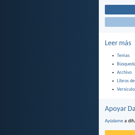
Leer más
Temas
Búsqued
Archivo
Libros de
Versícul
Apoyar Da
Ayúdame
a difu