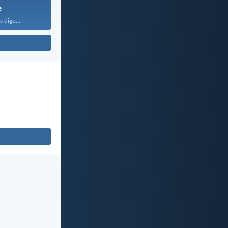
e
 digo...