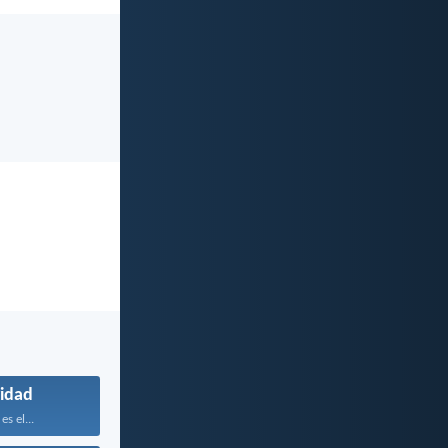
idad
es el...