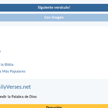
Siguiente versículo!
Con imagen
a
 la Biblia
os Más Populares
ilyVerses.net
ndir la Palabra de Dios: