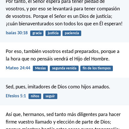
Por tanto, el Señor espera para tener piedad de
vosotros,
y por eso se levantará para tener compasión
de vosotros.
Porque el Señor es un Dios de justicia;
¡cuán bienaventurados son todos los que en Él esperan!
Isaías 30:18
gracia
justicia
paciencia
Por eso, también vosotros estad preparados, porque a
la hora que no pensáis vendrá el Hijo del Hombre.
Mateo 24:44
Mesías
segunda venida
fin de los tiempos
Sed, pues, imitadores de Dios como hijos amados.
Efesios 5:1
niños
seguir
Así que, hermanos, sed tanto más diligentes para hacer
firme vuestro llamado y elección de parte de Dios;