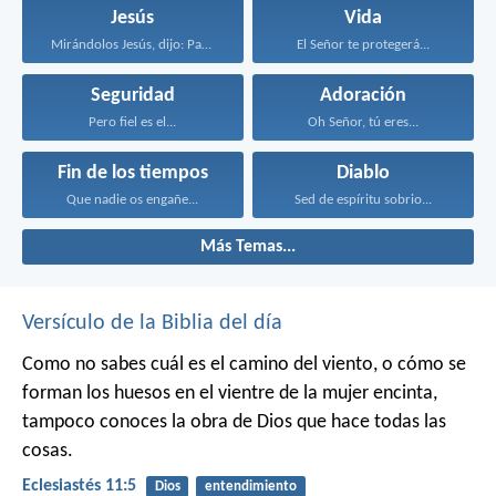
Jesús
Vida
Mirándolos Jesús, dijo: Para...
El Señor te protegerá...
Seguridad
Adoración
Pero fiel es el...
Oh Señor, tú eres...
Fin de los tiempos
Diablo
Que nadie os engañe...
Sed de espíritu sobrio...
Más Temas...
Versículo de la Biblia del día
Como no sabes cuál es el camino del viento,
o cómo se
forman los huesos en el vientre de la mujer encinta,
tampoco conoces la obra de Dios que hace todas las
cosas.
Eclesiastés 11:5
Dios
entendimiento