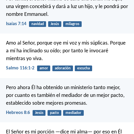
una virgen concebirá y dará a luz un hijo, y le pondrá por
nombre Emmanuel.
Isaías 7:14
navidad
Jesús
milagros
Amo al Señor, porque oye
mi voz y mis súplicas.
Porque
a mí ha inclinado su oído;
por tanto le invocaré
mientras yo viva.
Salmo 116:1-2
amor
adoración
escucha
Pero ahora Él ha obtenido un ministerio tanto mejor,
por cuanto es también el mediador de un mejor pacto,
establecido sobre mejores promesas.
Hebreos 8:6
Jesús
pacto
mediador
El Señor es mi porción —dice mi alma—
por eso en Él