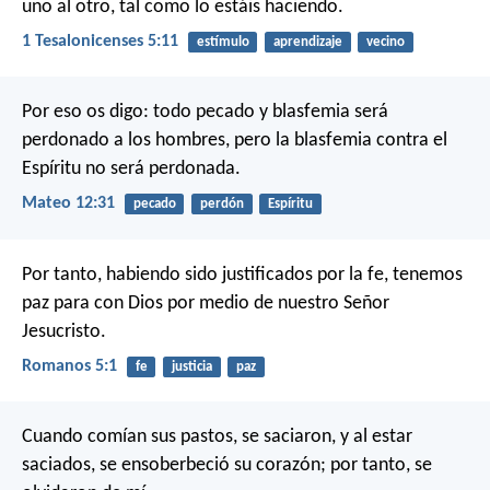
uno al otro, tal como lo estáis haciendo.
1 Tesalonicenses 5:11
estímulo
aprendizaje
vecino
Por eso os digo: todo pecado y blasfemia será
perdonado a los hombres, pero la blasfemia contra el
Espíritu no será perdonada.
Mateo 12:31
pecado
perdón
Espíritu
Por tanto, habiendo sido justificados por la fe, tenemos
paz para con Dios por medio de nuestro Señor
Jesucristo.
Romanos 5:1
fe
justicia
paz
Cuando comían sus pastos, se saciaron,
y al estar
saciados, se ensoberbeció su corazón;
por tanto, se