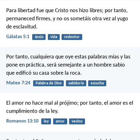
Para libertad fue que Cristo nos hizo libres; por tanto,
permaneced firmes, y no os sometáis otra vez al yugo
de esclavitud.
Gálatas 5:1
Jesús
vida
redentor
Por tanto, cualquiera que oye estas palabras mías y las
pone en práctica, será semejante a un hombre sabio
que edificó su casa sobre la roca.
Mateo 7:24
Palabra de Dios
sabiduría
escucha
El amor no hace mal al prójimo; por tanto, el amor es el
cumplimiento de la ley.
Romanos 13:10
ley
amor
vecino