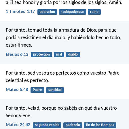
a Él sea honor y gloria por los siglos de los siglos. Amén.
1 Timoteo 1:17
adoración
todopoderoso
reino
Por tanto, tomad toda la armadura de Dios, para que
podáis resistir en el día malo, y habiéndolo hecho todo,
estar firmes.
Efesios 6:13
protección
mal
diablo
Por tanto, sed vosotros perfectos como vuestro Padre
celestial es perfecto.
Mateo 5:48
Padre
santidad
Por tanto, velad, porque no sabéis en qué día vuestro
Señor viene.
Mateo 24:42
segunda venida
paciencia
fin de los tiempos