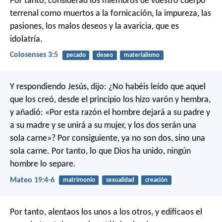
Por tanto, considerad los miembros de vuestro cuerpo
terrenal como muertos a la fornicación, la impureza, las
pasiones, los malos deseos y la avaricia, que es
idolatría.
Colosenses 3:5
pecado
deseo
materialismo
Y respondiendo Jesús, dijo: ¿No habéis leído que aquel
que los creó, desde el principio los hizo varón y hembra,
y añadió: «Por esta razón el hombre dejará a su padre y
a su madre y se unirá a su mujer, y los dos serán una
sola carne»? Por consiguiente, ya no son dos, sino una
sola carne. Por tanto, lo que Dios ha unido, ningún
hombre lo separe.
Mateo 19:4-6
matrimonio
sexualidad
creación
Por tanto, alentaos los unos a los otros, y edificaos el