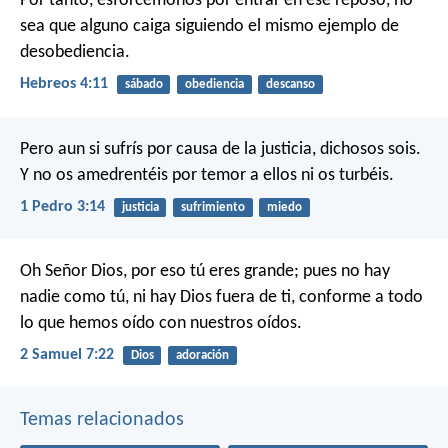
Por tanto, esforcémonos por entrar en ese reposo, no
sea que alguno caiga siguiendo el mismo ejemplo de
desobediencia.
Hebreos 4:11
sábado
obediencia
descanso
Pero aun si sufrís por causa de la justicia, dichosos sois.
Y no os amedrentéis por temor a ellos ni os turbéis.
1 Pedro 3:14
justicia
sufrimiento
miedo
Oh Señor Dios, por eso tú eres grande; pues no hay
nadie como tú, ni hay Dios fuera de ti, conforme a todo
lo que hemos oído con nuestros oídos.
2 Samuel 7:22
Dios
adoración
Temas relacionados