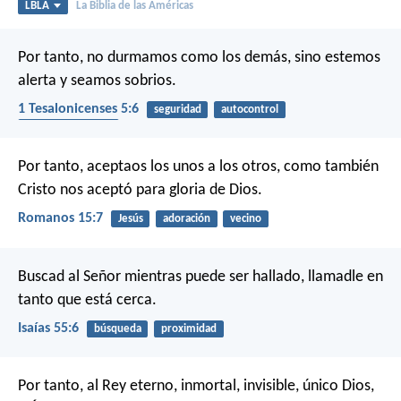
LBLA
La Biblia de las Américas
Por tanto, no durmamos como los demás, sino estemos
alerta y seamos sobrios.
1 Tesalonicenses 5:6
seguridad
autocontrol
fin de los tiempos
Por tanto, aceptaos los unos a los otros, como también
Cristo nos aceptó para gloria de Dios.
Romanos 15:7
Jesús
adoración
vecino
Buscad al Señor mientras puede ser hallado,
llamadle en
tanto que está cerca.
Isaías 55:6
búsqueda
proximidad
Por tanto, al Rey eterno, inmortal, invisible, único Dios,