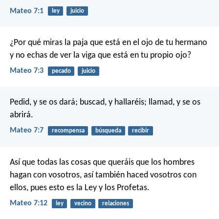
Mateo 7:1
ley
juicio
¿Por qué miras la paja que está en el ojo de tu hermano
y no echas de ver la viga que está en tu propio ojo?
Mateo 7:3
pecado
juicio
Pedid, y se os dará; buscad, y hallaréis; llamad, y se os
abrirá.
Mateo 7:7
recompensa
búsqueda
recibir
Así que todas las cosas que queráis que los hombres
hagan con vosotros, así también haced vosotros con
ellos, pues esto es la Ley y los Profetas.
Mateo 7:12
ley
vecino
relaciones