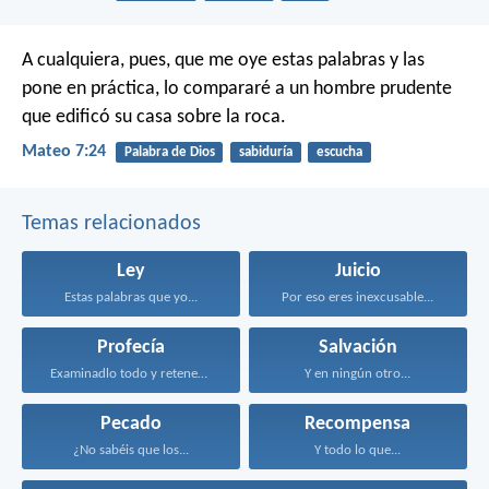
A cualquiera, pues, que me oye estas palabras y las
pone en práctica, lo compararé a un hombre prudente
que edificó su casa sobre la roca.
Mateo 7:24
Palabra de Dios
sabiduría
escucha
Temas relacionados
Ley
Juicio
Estas palabras que yo...
Por eso eres inexcusable...
Profecía
Salvación
Examinadlo todo y retened...
Y en ningún otro...
Pecado
Recompensa
¿No sabéis que los...
Y todo lo que...