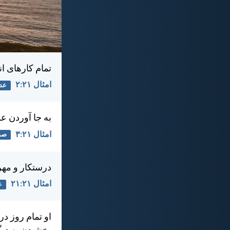
تمام كارهای ا
امثال ۲۱:‏۲
عد
به جا آوردن عد
امثال ۲۱:‏۳
صد
درستكار و مهر
امثال ۲۱:‏۲۱
ع
او تمام روز 