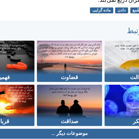
ران دريغ نمی‌كند.
مع
دادن
ماده گرایی
تبط
الت
قضاوت
فهمی
کر
صداقت
قربا
موضوعات دیگر ...