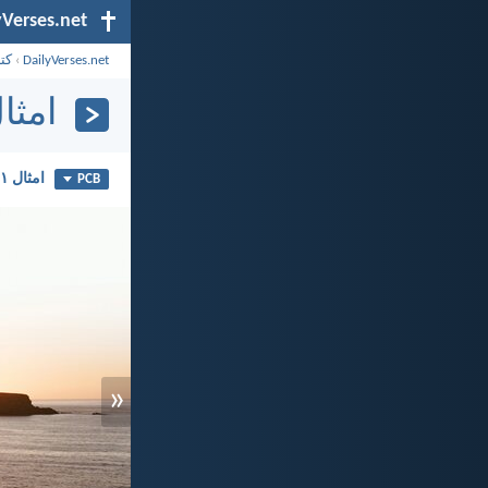
yVerses.net
DailyVerses.net
›
کت
امثال 
امثال ۲۱
PCB
«