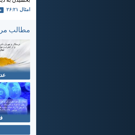
بخشيدن به ديگ
امثال ۲۱:‏۲۶
ط
مطالب مر
عد
ف