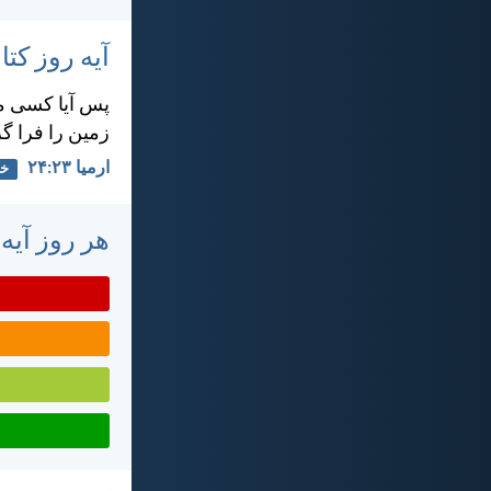
آیه روز ک
پس آيا كسی می
زمين را فرا گ
ارميا ۲۳:‏۲۴
خد
هر روز آیه