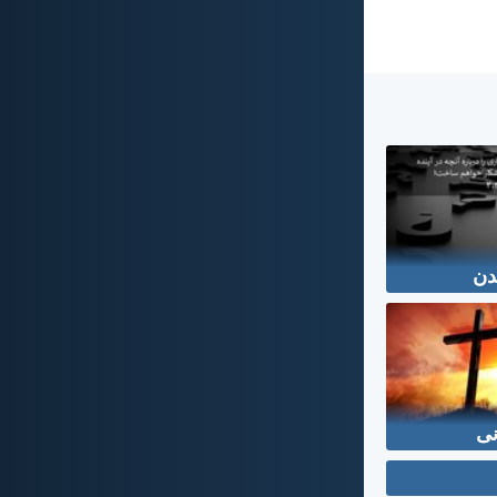
دن
نی