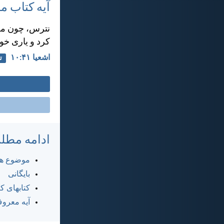
آیه کتاب 
نترس، چون من 
كرد و ياری خو
اشعيا ۴۱:‏۱۰
ت
ادامه مطل
موضوع ها
بایگانی
کتابهای 
آیه معرو