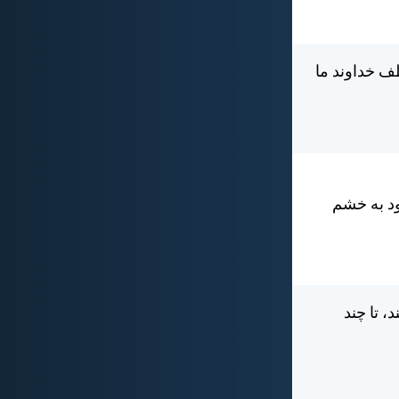
ف خداوند ما
ود به خشم
، تا چند