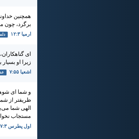
همچنين خداوند
برگرد، چون من
ارميا ۳:‏۱۲
دلس
ای گناهكاران،
زيرا او بسيار
اشعيا ۵۵:‏۷
عد
و شما ای شوهرا
ظريفتر از شما
الهی شما می‌با
مستجاب نخواه
اول پطرس ۳:‏۷