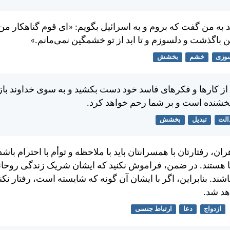
 به من گفت كه بروم و به اسرائيل بگويم: «ای قوم گناهكار من
 باگذشت و دلسوزم و تا ابد از تو خشمگين نمی‌مانم.»
وزی
خشم
بخشش
 از كارها و فكرهای فاسد خود دست بكشيد و به سوی خداوند با
 بخشنده است و بر شما رحم خواهد كرد.
الت
تبدیل
بخشش
ن، رفتارتان با همسرانتان بايد با ملاحظه و توأم با احترام باش
 هستند. در ضمن، فراموش نكنيد كه ايشان شريک زندگی روحان
شند. بنابراين، اگر با ايشان آن گونه كه شايسته است، رفتار نكني
د شد.
ازدواج
دعا
ارتباط جنسی