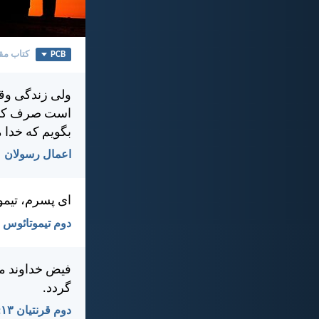
PCB
کتاب مق
ولی زندگی وقت
است صرف كنم و
بگويم كه خدا 
اعمال رسولان ۲۰:‏۲۴
ای پسرم، تيمو
دوم تيموتائوس ۲:‏۱
فيض خداوند م
گردد.
دوم قرنتیان ۱۳:‏۱۴