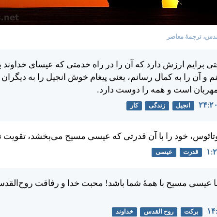
دس، ترجمۀ معاصر
ی برايم ارزش دارد كه آن را در راه خدمتی كه عيسای خداوند 
 آن را به كمال رسانم، يعنی پيغام خوش انجيل را به ديگران 
مهربان است و همه را دوست دارد.
انجیل
زندگی
کار
تائوس، خود را با آن قدرتی كه عيسی مسيح می‌بخشد، تقويت نم
قدرت
عیسی
ا عيسی مسيح با همهٔ شما باشد! محبت خدا و رفاقت روح‌الق
برکت
روح القدس
خداوند