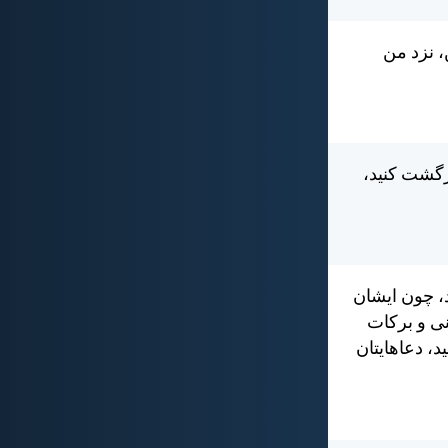
، نزد من
زگشت كنيد،
د، چون ايشان
ی و بركات
د، دعاهايتان