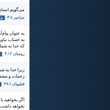
می‌گويم انسان
مزامير ۸:‏۴
بر
به عنوان پيام‌
به حساب نياوري
كه خدا به شما
رومیان ۱۲:‏۳
ا
زيرا خدا به شم
زحمات و مشقا
فيليپیان ۱:‏۲۹
اگر بخواهيد ب
نخواهد داشت و