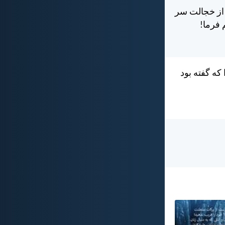
د از خجالت سر
 فرما!
 كه گفته بود