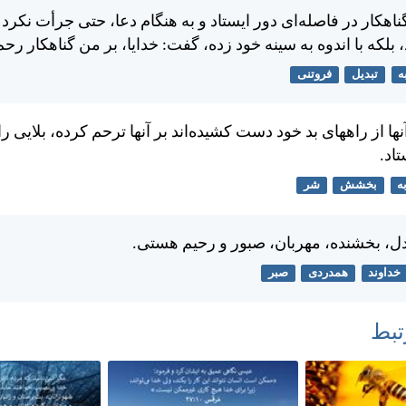
گناهكار در فاصله‌ای دور ايستاد و به هنگام دعا، حتی جرأت نكر
د، بلكه با اندوه به سينه خود زده، گفت: خدايا، بر من گناهكار رحم
ه
تبدیل
فروتنی
نها از راههای بد خود دست كشيده‌اند بر آنها ترحم كرده، بلايی را
اد.
ه
بخشش
شر
ادل، بخشنده، مهربان، صبور و رحيم هستی.
خداوند
همدردی
صبر
تبط