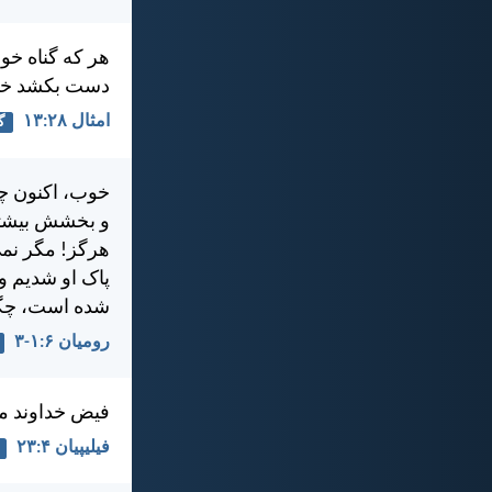
هر كه گناه خود
دست بكشد خدا 
امثال ۲۸:‏۱۳
گ
خوب، اكنون چه 
و بخشش بيشتر
هرگز! مگر نمی
پاک او شديم و 
شده است، چگونه
رومیان ۶:‏۱-‏۳
فيض خداوند ما
فيليپیان ۴:‏۲۳