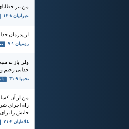
من نيز خطايای 
عبرانيان ۸:‏۱۲
از پدرمان خد
رومیان ۱:‏۷
صل
ولی باز به سب
خدايی رحيم و
نحميا ۹:‏۳۱
دلس
من از آن كسان
راه اجرای شر
جانش را برای م
غلاطيان ۲:‏۲۱