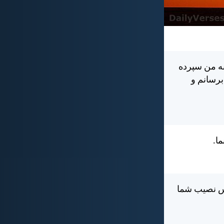
به من سپرده
برسانم و
ا.
دس نصيب شما