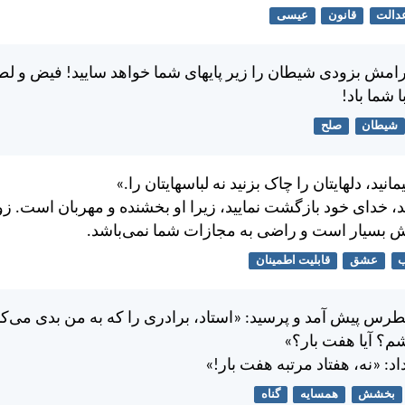
دالت
قانون
عیسی
امش بزودی شيطان را زير پايهای شما خواهد ساييد! فيض و لط
شما باد!
شیطان
صلح
مانيد، دلهايتان را چاک بزنيد نه لباسهايتان را.»
، خدای خود بازگشت نماييد، زيرا او بخشنده و مهربان است. ز
ش بسيار است و راضی به مجازات شما نمی‌باشد.
عشق
قابلیت اطمینان
طرس پيش آمد و پرسيد: «استاد، برادری را كه به من بدی می‌كند
شم؟ آيا هفت بار؟»
: «نه، هفتاد مرتبه هفت بار!»
بخشش
همسایه
گناه