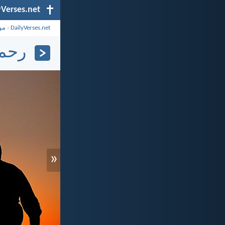
yVerses.net
DailyVerses.net
›
مو
رحمت 
«