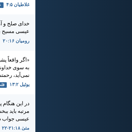
غلاطيان ۵:‏۴
ع
خدای صلح و آر
عيسی مسيح با 
رومیان ۱۶:‏۲۰
«اگر واقعاً پشي
به سوی خداوند
نمی‌آيد، رحمت
يوئيل ۲:‏۱۳
قلب
در اين هنگام پ
مرتبه بايد ببخ
عيسی جواب داد
متی‌ٰ ۱۸:‏۲۱-‏۲۲