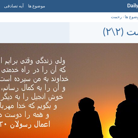
Dail
موضوع ها
آیه تصادفی
ضوع ها
›
رحمت
(۲\۲)