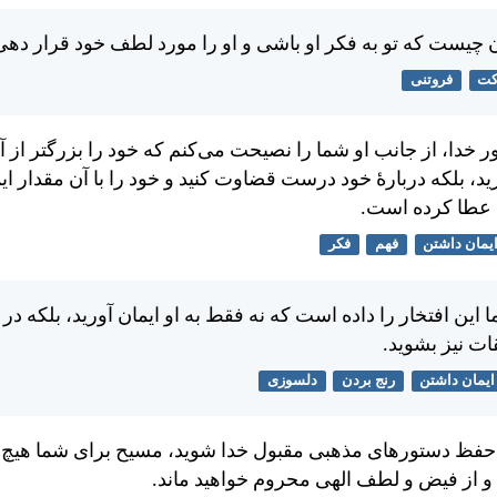
 چيست كه تو به فكر او باشی و او را مورد لطف خود قرار ده
کت
فروتنی
آور خدا، از جانب او شما را نصيحت می‌كنم كه خود را بزرگتر از 
د، بلكه دربارهٔ خود درست قضاوت كنيد و خود را با آن مقدار اي
 عطا كرده است.
یمان داشتن
فهم
فکر
ا اين افتخار را داده است كه نه فقط به او ايمان آوريد، بلكه در
ت نيز بشويد.
ایمان داشتن
رنج بردن
دلسوزی
ا حفظ دستورهای مذهبی مقبول خدا شويد، مسيح برای شما هيچ ف
 از فيض و لطف الهی محروم خواهيد ماند.