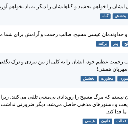
ايشان را خواهم بخشيد و گناهانشان را ديگر به یاد نخواهم آورد
بخشش
گناه
ا و خداوندمان عيسی مسيح، طالب رحمت و آرامش برای شما می
ح
پدر
برکت
ب رحمت عظيم خود، ايشان را به کلی از بين نبردی و ترک نگفتی،
 مهربان هستی!
وزی
مجاورت
بخشش
 نيستم كه مرگ مسيح را رويدادی بی‌معنی تلقی می‌كنند. زيرا 
يعت و دستورهای مذهبی حاصل می‌شد، ديگر ضرورتی نداشت 
ا فدا كند.
عدالت
قانون
عیسی