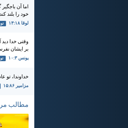
اما آن باجگير 
خود را بلند كن
لوقا ۱۸:‏۱۳
توب
وقتی خدا ديد آ
بر ايشان نفرست
يونس ۳:‏۱۰
توب
خداوندا، تو ع
مزامير ۸۶:‏۱۵
مطالب مر