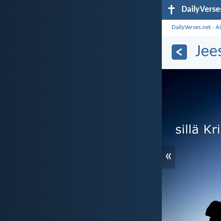
DailyVerse
DailyVerses.net
›
A
Jee
«