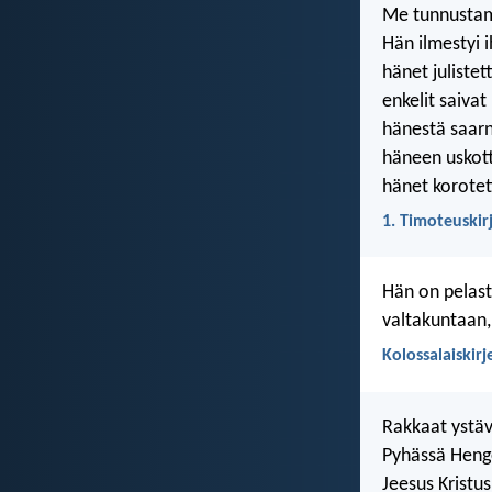
Me tunnustam
Hän ilmestyi 
hänet juliste
enkelit saiva
hänestä saarna
häneen uskott
hänet korotet
1. Timoteuskir
Hän on pelast
valtakuntaan
Kolossalaiskirj
Rakkaat ystäv
Pyhässä Henge
Jeesus Kristu