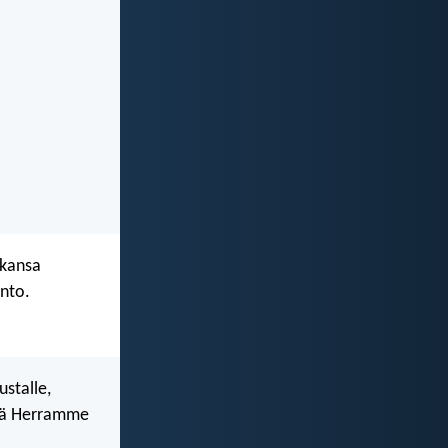
ikansa
nto.
stalle,
ttä Herramme