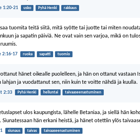
e 1:20-21
usko
Pyhä Henki
rakkaus
 saa tuomita teitä siitä, mitä syötte tai juotte tai miten noudat
nkuun ja sapatin päiviä. Ne ovat vain sen varjoa, mikä on tulos
 ruumis.
e 2:16-17
ruoka
sapatti
tuomio
ottanut hänet oikealle puolelleen, ja hän on ottanut vastaan
ahjan ja vuodattanut sen, niin kuin te voitte nähdä ja kuulla.
t 2:33
Pyhä Henki
helluntai
taivaaseenastuminen
tuslapset ulos kaupungista, lähelle Betaniaa, ja siellä hän koho
. Siunatessaan hän erkani heistä, ja hänet otettiin ylös taivaas
51
siunaus
taivas
taivaaseenastuminen