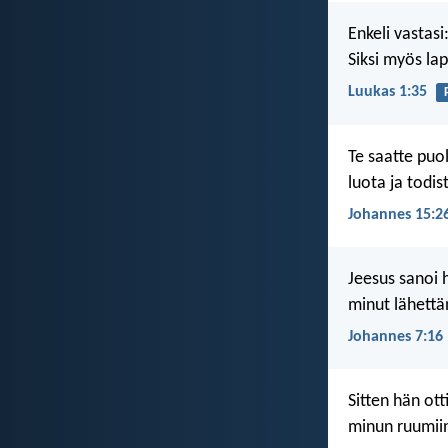
Enkeli vastasi
Siksi myös lap
Luukas 1:35
Te saatte puo
luota ja todi
Johannes 15:2
Jeesus sanoi 
minut lähettä
Johannes 7:16
Sitten hän ott
minun ruumiin