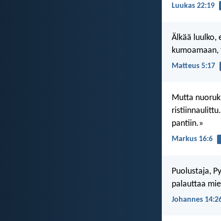
Luukas 22:19
Älkää luulko, 
kumoamaan, 
Matteus 5:17
Mutta nuorukai
ristiinnaulitt
pantiin.»
Markus 16:6
Puolustaja, Py
palauttaa mie
Johannes 14:2