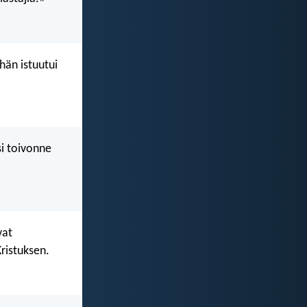
hän istuutui
si toivonne
vat
ristuksen.