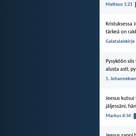
Matteus 1:21
Kristuksessa 
tärkeä on rak
Galatalaiskirje
Pysyköön siis 
alusta asti, p
1. Johanneksen
Jeesus kutsui
jäljessäni, hä
Markus 8:34
Jeesus sanoi 