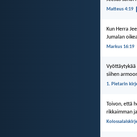
Matteus 4:19
Kun Herra Jees
Jumalan oikea
Markus 16:19
Vyöttäytykää s
siihen armoon
1. Pietarin kirj
Toivon, että h
rikkaimman ja
Kolossalaiskirj