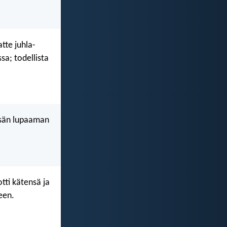
atte juhla-
sa; todellista
 Isän lupaaman
tti kätensä ja
een.