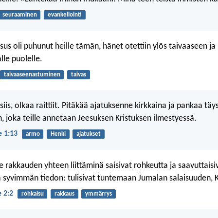
seuraaminen
evankeliointi
us oli puhunut heille tämän, hänet otettiin ylös taivaaseen ja 
lle puolelle.
taivaaseenastuminen
taivas
iis, olkaa raittiit. Pitäkää ajatuksenne kirkkaina ja pankaa täy
, joka teille annetaan Jeesuksen Kristuksen ilmestyessä.
e 1:13
armo
Henki
ajatukset
e rakkauden yhteen liittäminä saisivat rohkeutta ja saavuttaisi
 syvimmän tiedon: tulisivat tuntemaan Jumalan salaisuuden, K
e 2:2
rohkaisu
rakkaus
ymmärrys