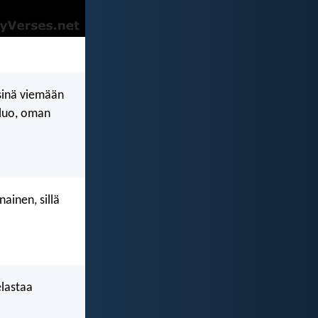
 sinä viemään
 luo, oman
ainen, sillä
elastaa