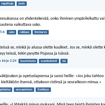
vapahtaja
joulu
Jeesuksessa on yhdentekevää, onko ihminen ympärileikattu vai 
kautena vaikuttava usko.
 5:6
usko
rakkaus
ihmisarvo
teissä se, minkä jo alussa olette kuulleet. Jos se, minkä olette 
ysyy teissä, tekin pysytte Pojassa ja Isässä.
 kirje 2:24
kuuntelusta
evankeliointi
Isä
 väkijoukon ja opetuslapsensa ja sanoi heille: »Jos joku tahto
n kieltäköön itsensä, ottakoon ristinsä ja seuratkoon minua.»
pelastus
seuraaminen
itsekkyys
heille: »Lähtekää minun mukaani. Minä teen teistä ihmisten ka