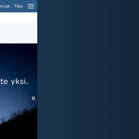
en jae
Tilaa
»