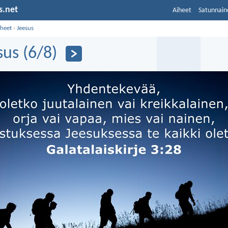
s.net
Aiheet
Satunnain
iheet
›
Jeesus
sus (6/8)