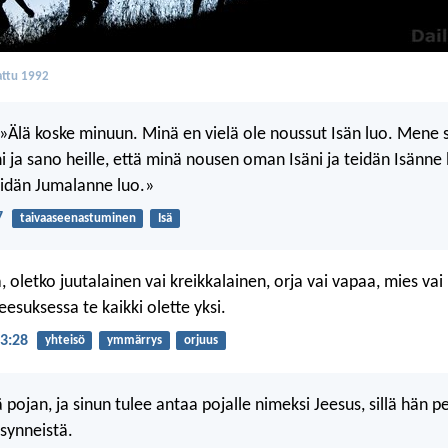
ttu 1992
 »Älä koske minuun. Minä en vielä ole noussut Isän luo. Mene
ni ja sano heille, että minä nousen oman Isäni ja teidän Isänne
eidän Jumalanne luo.»
7
taivaaseenastuminen
Isä
oletko juutalainen vai kreikkalainen, orja vai vapaa, mies vai n
eesuksessa te kaikki olette yksi.
 3:28
yhteisö
ymmärrys
orjuus
pojan, ja sinun tulee antaa pojalle nimeksi Jeesus, sillä hän p
synneistä.