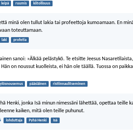
leipä
ruumis
kiitollisuus
että minä olen tullut lakia tai profeettoja kumoamaan. En minä
vaan toteuttamaan.
laki
profetia
nen sanoi: »Älkää pelästykö. Te etsitte Jeesus Nasaretilaista,
u. Hän on noussut kuolleista, ei hän ole täällä. Tuossa on paikk
ylösnousemus
pääsiäinen
ristiinnaulitseminen
hä Henki, jonka Isä minun nimessäni lähettää, opettaa teille k
leenne kaiken, mitä olen teille puhunut.
6
lohduttaja
Pyhä Henki
Isä