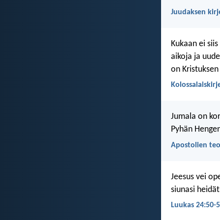
Juudaksen kirj
Kukaan ei siis
aikoja ja uude
on Kristuksen
Kolossalaiskirj
Jumala on kor
Pyhän Hengen l
Apostolien teo
Jeesus vei ope
siunasi heidät
Luukas 24:50-