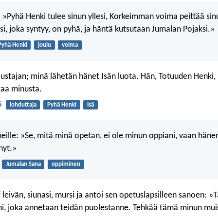
: »Pyhä Henki tulee sinun yllesi, Korkeimman voima peittää sinu
si, joka syntyy, on pyhä, ja häntä kutsutaan Jumalan Pojaksi.»
Pyhä Henki
joulu
voima
lustajan; minä lähetän hänet Isän luota. Hän, Totuuden Henki, 
staa minusta.
6
lohduttaja
Pyhä Henki
Isä
heille: »Se, mitä minä opetan, ei ole minun oppiani, vaan häne
nyt.»
Jumalan Sana
oppiminen
i leivän, siunasi, mursi ja antoi sen opetuslapsilleen sanoen: 
i, joka annetaan teidän puolestanne. Tehkää tämä minun mui