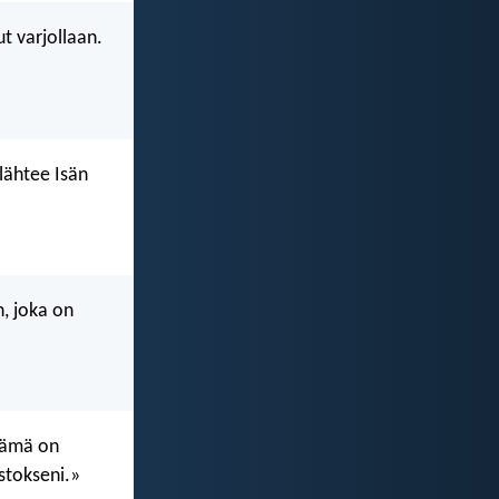
t varjollaan.
lähtee Isän
n, joka on
»Tämä on
stokseni.»