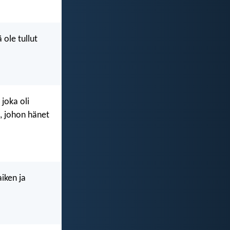
 ole tullut
 joka oli
a, johon hänet
aiken ja