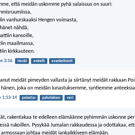
me, että meidän uskomme pyhä salaisuus on suuri:
ihmisruumiissa,
ttiin vanhurskaaksi Hengen voimasta,
t hänet nähdä,
ttiin kansoille,
iin maailmassa,
tiin kirkkauteen.
je 3:16
Henki
enkelit
evankeliointi
anut meidät pimeyden vallasta ja siirtänyt meidät rakkaan Po
, hänen, joka on meidän lunastuksemme, syntiemme anteeksia
e 1:13-14
pelastus
paholainen
veri
ät, rakentakaa te edelleen elämäänne pyhimmän uskonne peru
ssä rukoillen. Pysykää Jumalan rakkaudessa ja odottakaa, e
s armossaan johtaa meidät iankaikkiseen elämään.