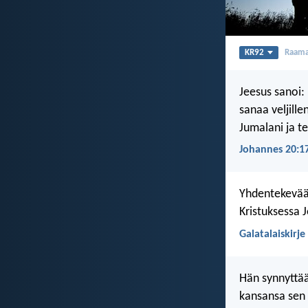
KR92
Raama
Jeesus sanoi:
sanaa veljille
Jumalani ja t
Johannes 20:1
Yhdentekevää, 
Kristuksessa J
Galatalaiskirje
Hän synnyttää 
kansansa sen 