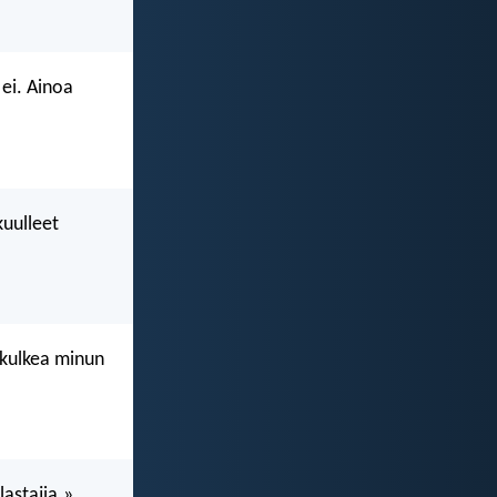
ei. Ainoa
kuulleet
o kulkea minun
lastajia.»