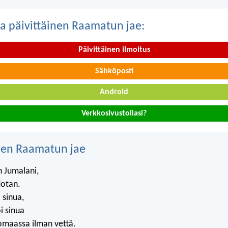
a päivittäinen Raamatun jae:
Päivittäinen ilmoitus
Sähköposti
Android
Verkkosivustollasi?
nen Raamatun jae
 Jumalani,
dotan.
 sinua,
i sinua
omaassa ilman vettä.