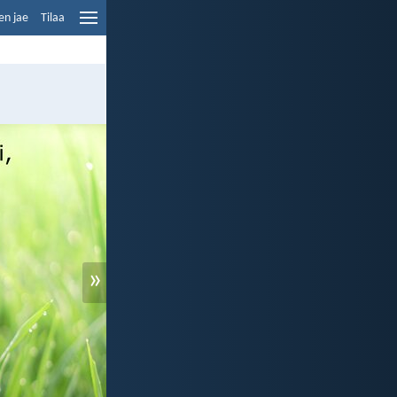
en jae
Tilaa
»