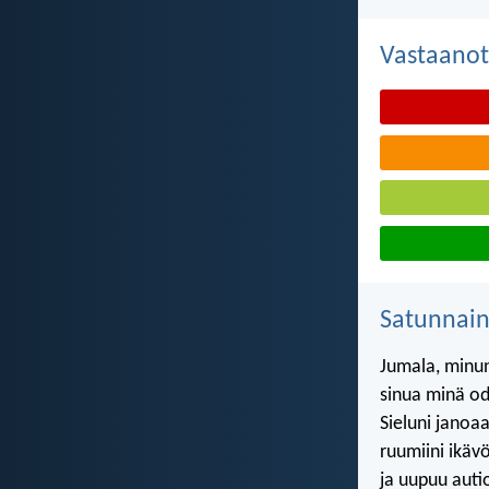
Vastaanot
Satunnai
Jumala, minun
sinua minä o
Sieluni janoaa
ruumiini ikävö
ja uupuu auti