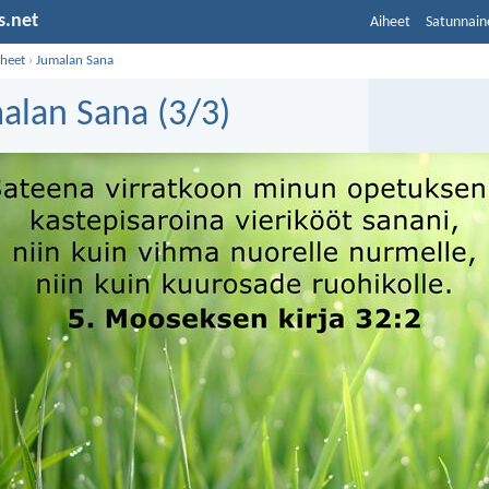
s.net
Aiheet
Satunnain
iheet
›
Jumalan Sana
alan Sana (3/3)