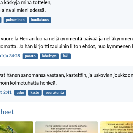
 käskyjä minä tottelen,
 aina silmieni edessä.
puhuminen
kuuliaisuus
 vuorella Herran luona neljäkymmentä päivää ja neljäkymmen
uomatta. Ja hän kirjoitti tauluihin liiton ehdot, nuo kymmenen 
irja 34:28
paasto
läheisyys
laki
ivat hänen sanomansa vastaan, kastettiin, ja uskovien joukkoon 
 noin kolmetuhatta henkeä.
t 2:41
usko
kaste
seurakunta
aiheet