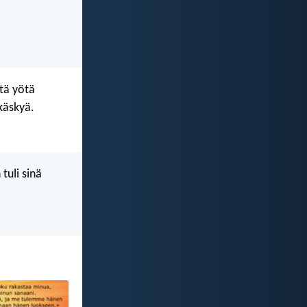
tä yötä
käskyä.
tuli sinä