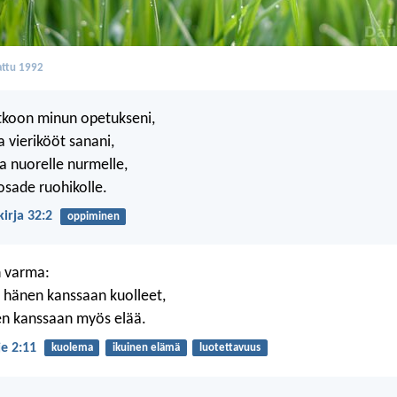
ttu 1992
tkoon minun opetukseni,
a vierikööt sanani,
ma nuorelle nurmelle,
osade ruohikolle.
irja 32:2
oppiminen
 varma:
 hänen kanssaan kuolleet,
 kanssaan myös elää.
je 2:11
kuolema
ikuinen elämä
luotettavuus