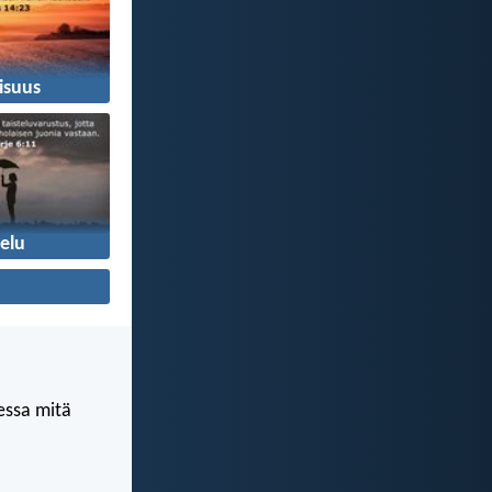
isuus
elu
kessa mitä