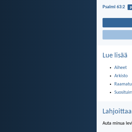
Psalmi 63:2
p
Lue lisää
Aiheet
Arkisto
Raamatun
Suositui
Lahjoittaa
Auta minua lev