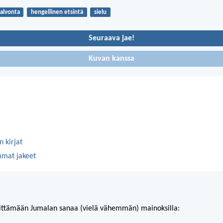
alvonta
hengellinen etsintä
sielu
Seuraava jae!
Kuvan kanssa
 kirjat
mmat jakeet
ittämään Jumalan sanaa (vielä vähemmän) mainoksilla: