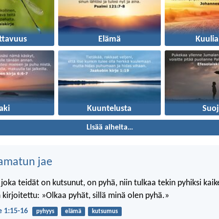
ttavuus
Elämä
Kuulia
aki
Kuuntelusta
Suoj
Lisää aiheita…
amatun jae
 joka teidät on kutsunut, on pyhä, niin tulkaa tekin pyhiksi kai
kirjoitettu: »Olkaa pyhät, sillä minä olen pyhä.»
je 1:15-16
pyhyys
elämä
kutsumus