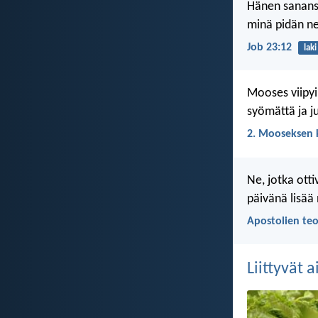
Hänen sanansa
minä pidän ne
Job 23:12
laki
Mooses viipyi
syömättä ja j
2. Mooseksen k
Ne, jotka ott
päivänä lisää
Apostolien teo
Liittyvät 