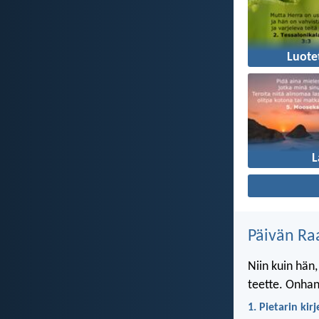
Luote
L
Päivän Ra
Niin kuin hän,
teette. Onhan 
1. Pietarin kir