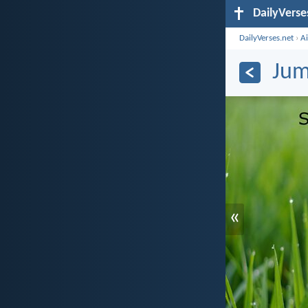
DailyVerse
DailyVerses.net
›
A
Jum
«