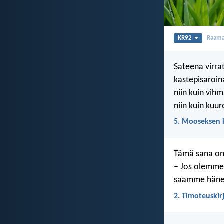
KR92
Raama
Sateena virra
kastepisaroin
niin kuin vih
niin kuin kuur
5. Mooseksen k
Tämä sana on
– Jos olemme
saamme hänen
2. Timoteuskir