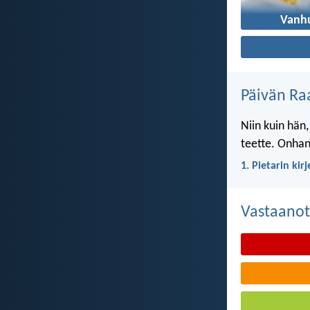
Vanh
Päivän Ra
Niin kuin hän,
teette. Onhan 
1. Pietarin kir
Vastaanot