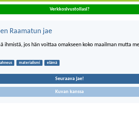
Verkkosivustollasi?
nen Raamatun jae
ää ihmistä, jos hän voittaa omakseen koko maailman mutta m
ahneus
materialismi
elämä
Seuraava jae!
Kuvan kanssa