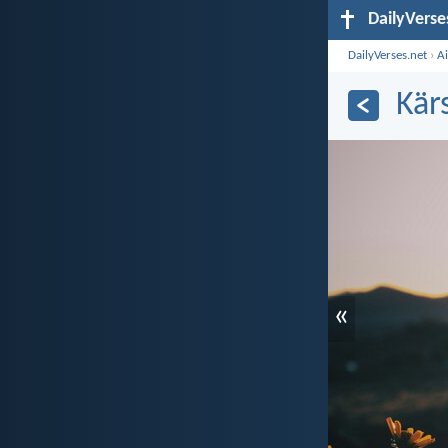
DailyVerse
DailyVerses.net
›
A
Kärs
«