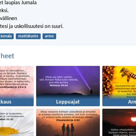
et laupias Jumala
ksi,
ivällinen
tesi ja uskollisuutesi on suuri.
Jumala
myötätunto
armo
aiheet
kkaus
Loppuajat
Ar