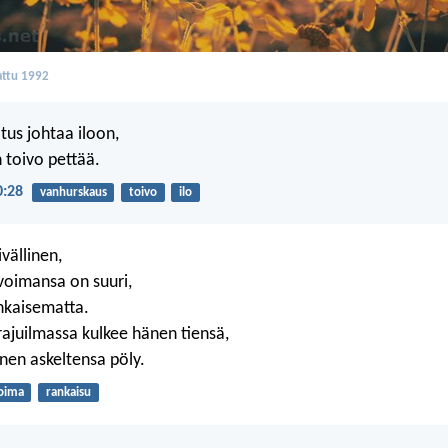
ttu 1992
us johtaa iloon,
toivo pettää.
0:28
vanhurskaus
toivo
ilo
vällinen,
voimansa on suuri,
ankaisematta.
rajuilmassa kulkee hänen tiensä,
änen askeltensa pöly.
oima
rankaisu