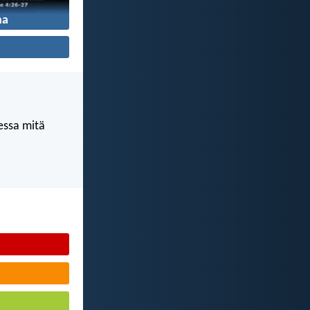
ha
kessa mitä