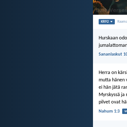
KR92
Raama
Hurskaan odot
jumalattoman 
Sananlaskut 1
Herra on kärsi
mutta hänen 
ei hän jätä r
Myrskyssä ja 
pilvet ovat h
Nahum 1:3
v