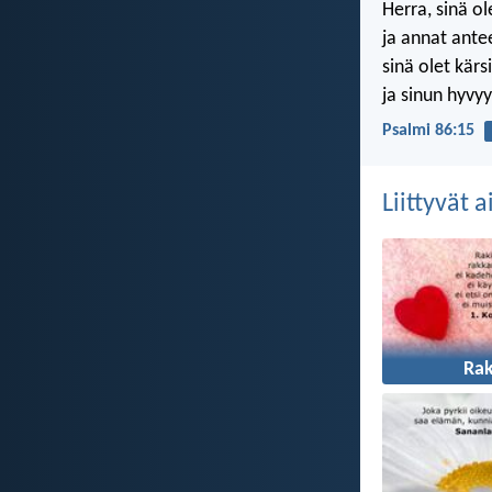
Herra, sinä ol
ja annat antee
sinä olet kärs
ja sinun hyvyy
Psalmi 86:15
Liittyvät 
Ra