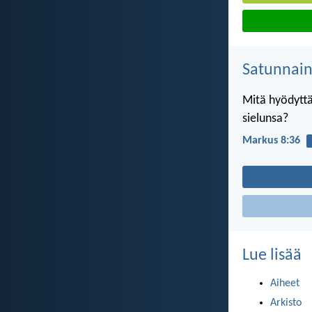
Satunnai
Mitä hyödytt
sielunsa?
Markus 8:36
Lue lisää
Aiheet
Arkisto