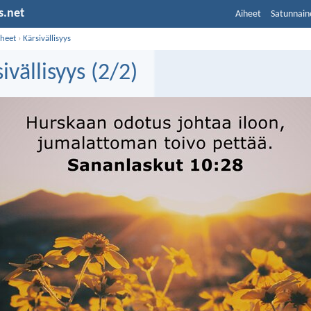
s.net
Aiheet
Satunnain
iheet
›
Kärsivällisyys
ivällisyys (2/2)