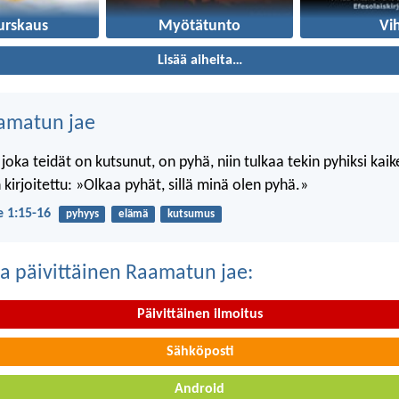
urskaus
Myötätunto
Vi
Lisää aiheita…
amatun jae
 joka teidät on kutsunut, on pyhä, niin tulkaa tekin pyhiksi kai
kirjoitettu: »Olkaa pyhät, sillä minä olen pyhä.»
je 1:15-16
pyhyys
elämä
kutsumus
a päivittäinen Raamatun jae:
Päivittäinen ilmoitus
Sähköposti
Android