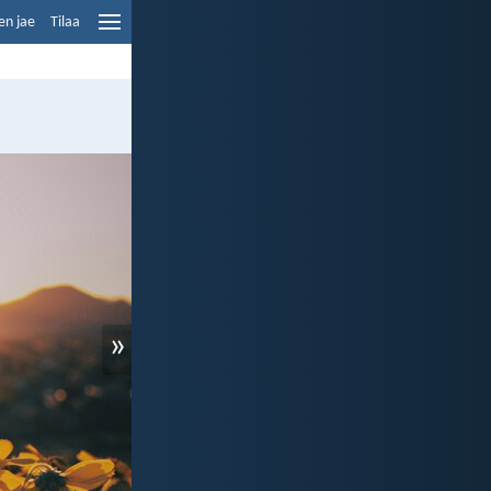
en jae
Tilaa
»