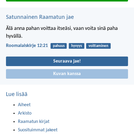
Satunnainen Raamatun jae
Älä anna pahan voittaa itseäsi, vaan voita sinä paha
hyvällä.
Roomalaiskirje 12:21
pahuus
hyvyys
voittaminen
Seuraava jae!
Kuvan kanssa
Lue lisää
Aiheet
Arkisto
Raamatun kirjat
Suosituimmat jakeet