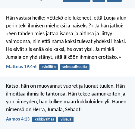
Hän vastasi heille: »Ettekö ole lukeneet, että Luoja alun
perin teki ihmisen mieheksi ja naiseksi?» Ja hän jatkoi:
»Sen tähden mies jättää isänsä ja äitinsä ja liittyy
vaimoonsa, niin että nämä kaksi tulevat yhdeksi lihaksi.
He eivät siis enää ole kaksi, he ovat yksi. Ja minkä
Jumala on yhdistänyt, sitä älköön ihminen erottako.»
Matteus 19:4-6
avioliitto
seksuaalisuutta
Katso, hän on muovannut vuoret ja luonut tuulen.
Hän
ilmoittaa ihmisille tahtonsa.
Hän tekee aamunkoiton ja
yön pimeyden,
hän kulkee maan kukkuloiden yli.
Hänen
nimensä on Herra, Jumala, Sebaot.
Aamos 4:13
kaikkivaltias
viisaus