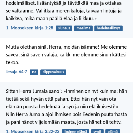
hedelmälliset, lisääntykää ja täyttäkää maa ja ottakaa
se valtaanne. Vallitkaa meren kaloja, taivaan lintuja ja
kaikkea, mikä maan päällä elää ja liikkuu.»
1. Mooseksen kirja 1:28
siunaus
maailma
hedelmällisyys
Mutta olethan sinä, Herra, meidän isämme!
Me olemme
savea, sinä saven valaja,
kaikki me olemme sinun kättesi
tekoa.
Jesaja 64:7
Isä
riippuvaisuus
Sitten Herra Jumala sanoi: »Ihminen on nyt kuin me: hän
tietää sekä hyvän että pahan. Ettei hän nyt vain ota
elämän puusta hedelmää ja syö ja niin elä ikuisesti!»
Niin Herra Jumala ajoi ihmisen pois Eedenin puutarhasta
ja pani hänet viljelemään maata, josta hänet oli tehty.
1. Mooseksen kirja 3:22-23
ikuinen elämä
synti
elämä