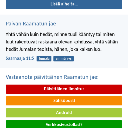
Lisää aiheita…
Päivän Raamatun jae
Yhtä vähän kuin tiedät, minne tuuli kääntyy
tai miten
luut rakentuvat raskaana olevan kohdussa,
yhtä vähän
tiedät Jumalan teoista,
hänen, joka kaiken luo.
Saarnaaja 11:5
Jumala
ymmärrys
Vastaanota päivittäinen Raamatun jae:
Päivittäinen ilmoitus
Sähköposti
Android
Verkkosivustollasi?