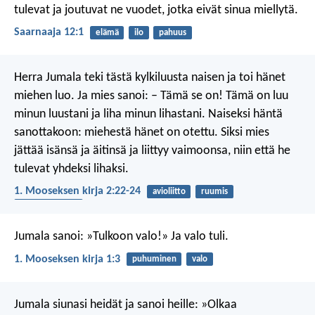
tulevat
ja joutuvat ne vuodet, jotka eivät sinua miellytä.
Saarnaaja 12:1
elämä
ilo
pahuus
Herra Jumala teki tästä kylkiluusta naisen ja toi hänet
miehen luo. Ja mies sanoi: – Tämä se on! Tämä on luu
minun luustani ja liha minun lihastani. Naiseksi häntä
sanottakoon: miehestä hänet on otettu. Siksi mies
jättää isänsä ja äitinsä ja liittyy vaimoonsa, niin että he
tulevat yhdeksi lihaksi.
1. Mooseksen kirja 2:22-24
avioliitto
ruumis
seksuaalisuutta
Jumala sanoi: »Tulkoon valo!» Ja valo tuli.
1. Mooseksen kirja 1:3
puhuminen
valo
Jumala siunasi heidät ja sanoi heille: »Olkaa