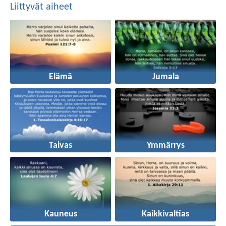
Liittyvät aiheet
Elämä
Jumala
Taivas
Ymmärrys
Kauneus
Kaikkivaltias