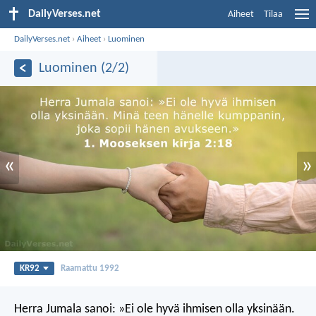
DailyVerses.net
Aiheet
Tilaa
DailyVerses.net
›
Aiheet
›
Luominen
Luominen (2/2)
«
»
KR92
Raamattu 1992
Herra Jumala sanoi: »Ei ole hyvä ihmisen olla yksinään.