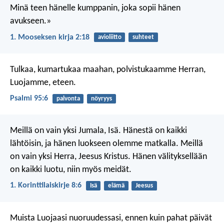
Minä teen hänelle kumppanin, joka sopii hänen
avukseen.»
1. Mooseksen kirja 2:18
avioliitto
suhteet
Tulkaa, kumartukaa maahan,
polvistukaamme Herran,
Luojamme, eteen.
Psalmi 95:6
palvonta
nöyryys
Meillä on vain yksi Jumala, Isä. Hänestä on kaikki
lähtöisin, ja hänen luokseen olemme matkalla. Meillä
on vain yksi Herra, Jeesus Kristus. Hänen välityksellään
on kaikki luotu, niin myös meidät.
1. Korinttilaiskirje 8:6
Isä
elämä
Jeesus
Muista Luojaasi nuoruudessasi,
ennen kuin pahat päivät