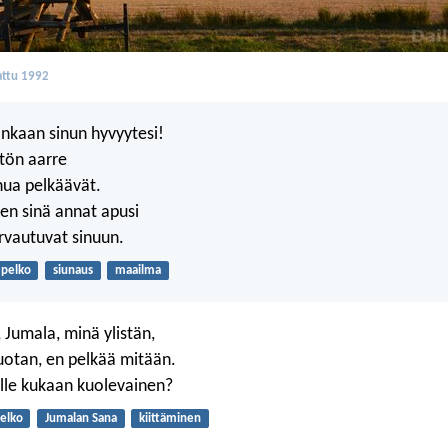
ttu 1992
onkaan sinun hyvyytesi!
tön aarre
sinua pelkäävät.
en sinä annat apusi
turvautuvat sinuun.
pelko
siunaus
maailma
 Jumala, minä ylistän,
uotan, en pelkää mitään.
lle kukaan kuolevainen?
elko
Jumalan Sana
kiittäminen