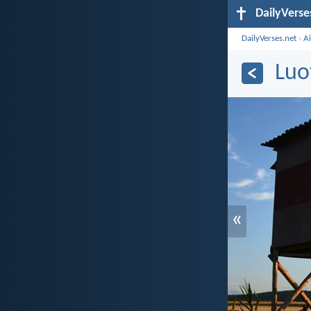
DailyVerse
DailyVerses.net
›
A
Luo
«