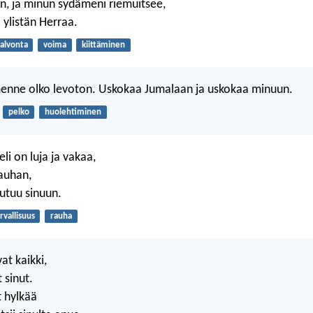
n, ja minun sydämeni riemuitsee,
 ylistän Herraa.
alvonta
voima
kiittäminen
enne olko levoton. Uskokaa Jumalaan ja uskokaa minuun.
pelko
huolehtiminen
eli on luja ja vakaa,
rauhan,
utuu sinuun.
rvallisuus
rauha
at kaikki,
 sinut.
t hylkää