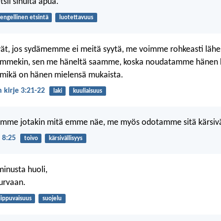
tsii sinulta apua.
engellinen etsintä
luotettavuus
ät, jos sydämemme ei meitä syytä, me voimme rohkeasti lähe
ämmekin, sen me häneltä saamme, koska noudatamme hänen k
 mikä on hänen mielensä mukaista.
 kirje 3:21-22
laki
kuuliaisuus
omme jotakin mitä emme näe, me myös odotamme sitä kärsiväl
 8:25
toivo
kärsivällisyys
minusta huoli,
urvaan.
iippuvaisuus
suojelu