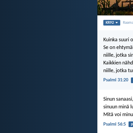
KR92
Raama
Kuinka suuri 
Se on ehtymä
niille, jotka 
Kaikkien nähd
niille, jotka 
Psalmi 31:20
Sinun sanaasi,
sinuun minä l
Mitä voi minu
Psalmi 56:5
p