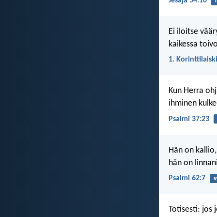
Jesaja 54:10
Ei iloitse vää
kaikessa toivo
1. Korinttilaisk
Kun Herra ohj
ihminen kulke
Psalmi 37:23
Hän on kallio
hän on linnan
Psalmi 62:7
s
Totisesti: jos