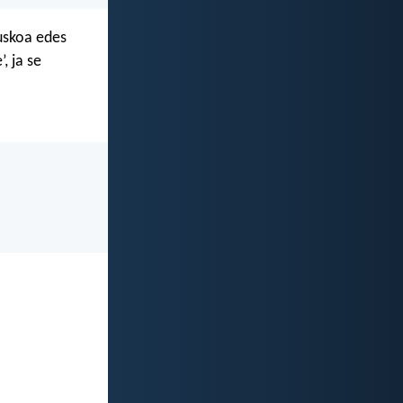
 uskoa edes
, ja se