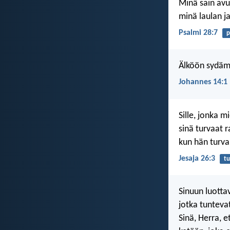
Minä sain avu
minä laulan ja
Psalmi 28:7
p
Älköön sydäm
Johannes 14:1
Sille, jonka mi
sinä turvaat 
kun hän turva
Jesaja 26:3
tu
Sinuun luottav
jotka tuntevat
Sinä, Herra, e