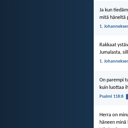
Ja kun tiedä
mitä häneltä
1. Johanneksen
Rakkaat ystäv
Jumalasta, si
1. Johanneksen
On parempi t
kuin luottaa 
Psalmi 118:8
Herra on minu
häneen minä 