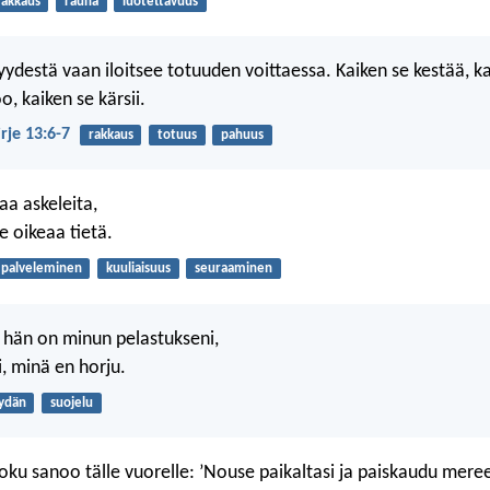
rakkaus
rauha
luotettavuus
ryydestä vaan iloitsee totuuden voittaessa. Kaiken se kestää, k
o, kaiken se kärsii.
irje 13:6-7
rakkaus
totuus
pahuus
aa askeleita,
e oikeaa tietä.
palveleminen
kuuliaisuus
seuraaminen
, hän on minun pelastukseni,
i, minä en horju.
ydän
suojelu
 joku sanoo tälle vuorelle: ’Nouse paikaltasi ja paiskaudu mere