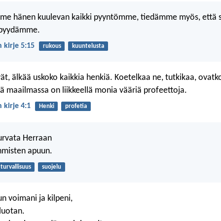
mme hänen kuulevan kaikki pyyntömme, tiedämme myös, että
 pyydämme.
 kirje 5:15
rukous
kuuntelusta
ät, älkää uskoko kaikkia henkiä. Koetelkaa ne, tutkikaa, ovatk
llä maailmassa on liikkeellä monia vääriä profeettoja.
 kirje 4:1
Henki
profetia
urvata Herraan
ihmisten apuun.
turvallisuus
suojelu
n voimani ja kilpeni,
luotan.