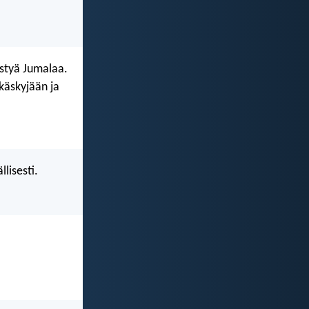
styä Jumalaa.
äskyjään ja
lisesti.