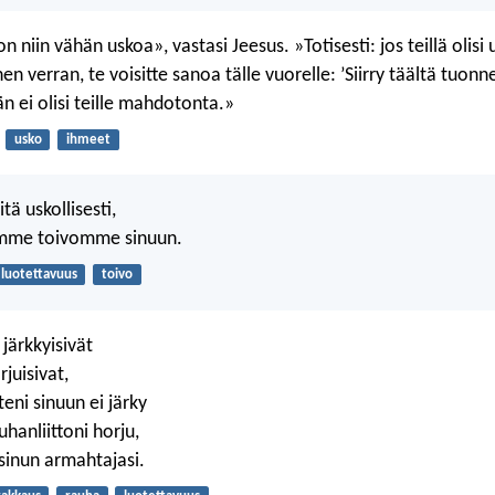
on niin vähän uskoa», vastasi Jeesus. »Totisesti: jos teillä olisi
n verran, te voisitte sanoa tälle vuorelle: ’Siirry täältä tuonne’
ään ei olisi teille mahdotonta.»
usko
ihmeet
tä uskollisesti,
mme toivomme sinuun.
luotettavuus
toivo
järkkyisivät
rjuisivat,
eni sinuun ei järky
hanliittoni horju,
sinun armahtajasi.