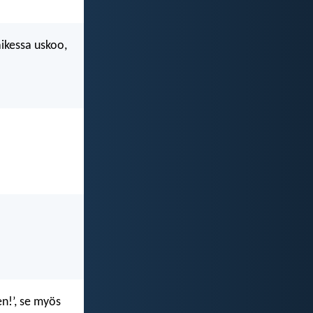
aikessa uskoo,
en!’, se myös