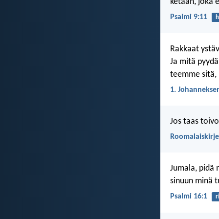
ketään, joka e
Psalmi 9:11
h
Rakkaat ystäv
Ja mitä pyyd
teemme sitä,
1. Johanneksen
Jos taas toiv
Roomalaiskirje
Jumala, pidä 
sinuun minä t
Psalmi 16:1
r