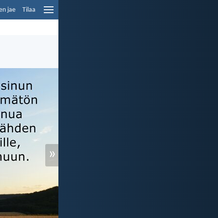
en jae
Tilaa
»