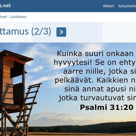
s.net
Aiheet
Satunnain
iheet
›
Luottamus
ttamus (2/3)