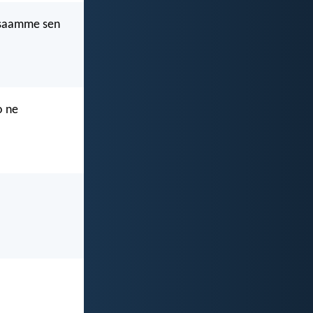
 saamme sen
o ne