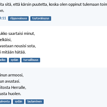
ita sitä, että kärsin puutetta, koska olen oppinut tulemaan toim
on.
 4:11
riippuvaisuus
tyytyväisyyys
ukko saartaisi minut,
lkäisi,
vastaan nousisi sota,
si mitään hätää.
elko
sydän
turvallisuus
inun armoosi,
nun avustasi.
itosta Herralle,
usta huolen.
alvonta
sydän
laulaminen