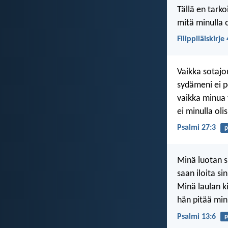
Tällä en tarko
mitä minulla 
Filippiläiskirje
Vaikka sotajo
sydämeni ei pe
vaikka minua 
ei minulla oli
Psalmi 27:3
p
Minä luotan s
saan iloita si
Minä laulan ki
hän pitää min
Psalmi 13:6
p