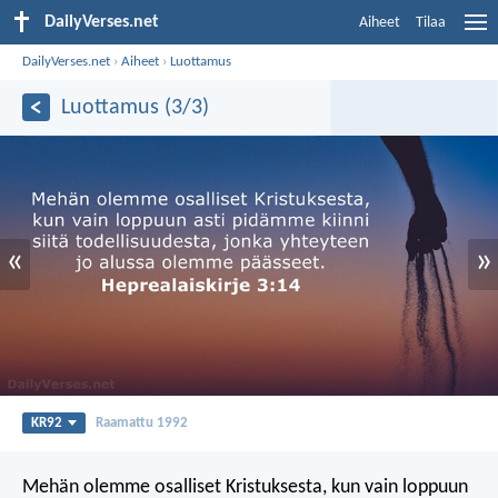
DailyVerses.net
Aiheet
Tilaa
DailyVerses.net
›
Aiheet
›
Luottamus
Luottamus (3/3)
«
»
KR92
Raamattu 1992
Mehän olemme osalliset Kristuksesta, kun vain loppuun