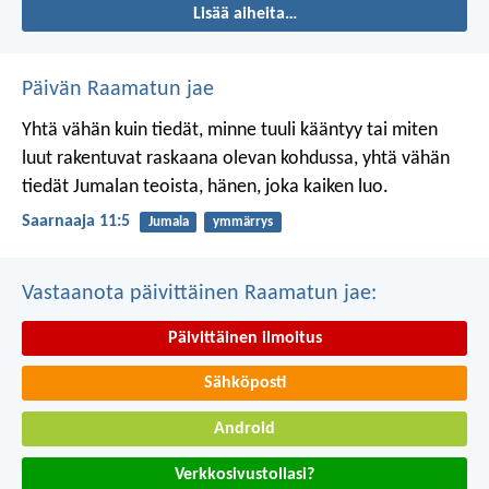
Lisää aiheita…
Päivän Raamatun jae
Yhtä vähän kuin tiedät, minne tuuli kääntyy
tai miten
luut rakentuvat raskaana olevan kohdussa,
yhtä vähän
tiedät Jumalan teoista,
hänen, joka kaiken luo.
Saarnaaja 11:5
Jumala
ymmärrys
Vastaanota päivittäinen Raamatun jae:
Päivittäinen ilmoitus
Sähköposti
Android
Verkkosivustollasi?