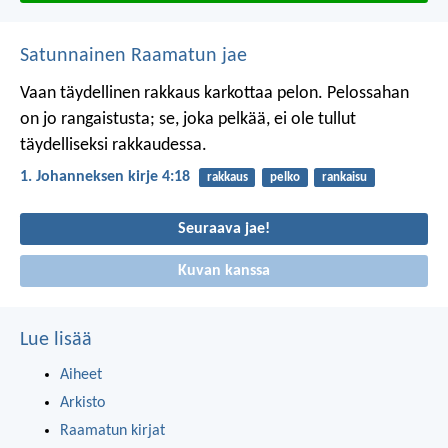
Satunnainen Raamatun jae
Vaan täydellinen rakkaus karkottaa pelon. Pelossahan
on jo rangaistusta; se, joka pelkää, ei ole tullut
täydelliseksi rakkaudessa.
1. Johanneksen kirje 4:18
rakkaus
pelko
rankaisu
Seuraava jae!
Kuvan kanssa
Lue lisää
Aiheet
Arkisto
Raamatun kirjat