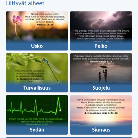
Liittyvät aiheet
Usko
Pelko
Turvallisuus
Suojelu
Sydän
Siunaus