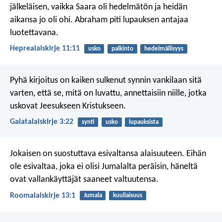
jälkeläisen, vaikka Saara oli hedelmätön ja heidän
aikansa jo oli ohi. Abraham piti lupauksen antajaa
luotettavana.
Heprealaiskirje 11:11
usko
palkinto
hedelmällisyys
Pyhä kirjoitus on kaiken sulkenut synnin vankilaan sitä
varten, että se, mitä on luvattu, annettaisiin niille, jotka
uskovat Jeesukseen Kristukseen.
Galatalaiskirje 3:22
synti
usko
lupauksista
Jokaisen on suostuttava esivaltansa alaisuuteen. Eihän
ole esivaltaa, joka ei olisi Jumalalta peräisin, häneltä
ovat vallankäyttäjät saaneet valtuutensa.
Roomalaiskirje 13:1
Jumala
kuuliaisuus