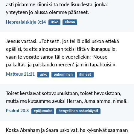
asti pidämme kiinni siitä todellisuudesta, jonka
yhteyteen jo alussa olemme päässeet.
Heprealaiskirje 3:14
usko
elämä
Jeesus vastasi: »Totisesti: jos teillä olisi uskoa ettekä
epäilisi, te ette ainoastaan tekisi tätä viikunapuulle,
vaan te voisitte sanoa tälle vuorellekin: ’Nouse
paikaltasi ja paiskaudu mereen’, ja niin tapahtuisi.»
Matteus 21:21
usko
puhuminen
ihmeet
Toiset kerskuvat sotavaunuistaan, toiset hevosistaan,
mutta me kutsumme avuksi Herran, Jumalamme, nimeä.
Psalmi 20:8
epäjumalat
hengellinen sodankäynti
Koska Abraham ja Saara uskoivat, he kykenivät saamaan