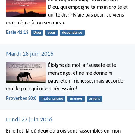
Dieu,
qui empoigne ta main droite
et
qui te dis: «N’aie pas peur!
Je viens
moi-même à ton secours.»
Ésaïe 41:13
Dieu
peur
dépendance
Mardi 28 juin 2016
Éloigne de moi la fausseté et le
mensonge,
et ne me donne ni
pauvreté ni richesse,
mais accorde-
moi le pain qui m'est nécessaire!
Proverbes 30:8
matérialisme
manger
argent
Lundi 27 juin 2016
En effet, là où deux ou trois sont rassemblés en mon