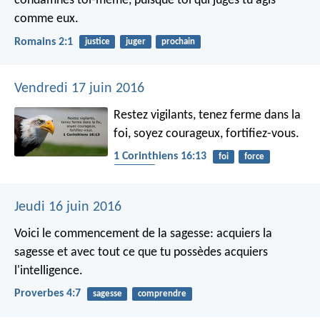
condamnes toi-même, puisque toi qui juges tu agis
comme eux.
Romains 2:1
justice
juger
prochain
Vendredi 17 juin 2016
Restez vigilants, tenez ferme dans la
foi, soyez courageux, fortifiez-vous.
1 Corinthiens 16:13
foi
force
courage
Jeudi 16 juin 2016
Voici le commencement de la sagesse: acquiers la
sagesse
et avec tout ce que tu possèdes acquiers
l'intelligence.
Proverbes 4:7
sagesse
comprendre