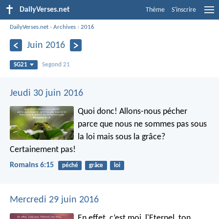
DailyVerses.net
Thème
S'inscrire
DailyVerses.net
›
Archives
›
2016
Juin 2016
SG21
Segond 21
Jeudi 30 juin 2016
Quoi donc! Allons-nous pécher
parce que nous ne sommes pas sous
la loi mais sous la grâce?
Certainement pas!
Romains 6:15
péché
grâce
loi
Mercredi 29 juin 2016
En effet, c’est moi, l'Eternel, ton