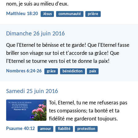
nom, je suis au milieu d'eux.
Matthieu 18:20
Jésus
communauté
prière
Dimanche 26 juin 2016
Que l'Eternel te bénisse et te garde!
Que l'Eternel fasse
briller son visage sur toi et t'accorde sa grâce!
Que
l'Eternel se tourne vers toi et te donne la paix!
Nombres 6:24-26
grâce
bénédiction
paix
Samedi 25 juin 2016
Toi, Eternel, tu ne me refuseras pas
tes compassions;
ta bonté et ta
fidélité me garderont toujours.
Psaume 40:12
amour
fiabilité
protection