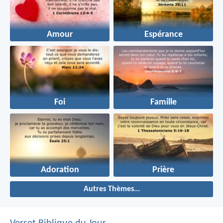
Amour
Espérance
Foi
Famille
Adoration
Prière
Autres Thèmes...