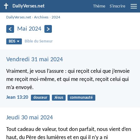
DailyVerses.net
Thème
S'inscrire
DailyVerses.net
›
Archives
›
2024
Mai 2024
BDS
Bible du Semeur
Vendredi 31 mai 2024
Vraiment, je vous l’assure : qui reçoit celui que j’envoie
me reçoit moi-même, et qui me reçoit, reçoit celui qui
m’a envoyé.
Jean 13:20
douceur
Jésus
communauté
Jeudi 30 mai 2024
Tout cadeau de valeur, tout don parfait, nous vient d’en
haut, du Père des lumières et en qui il n’y a ni