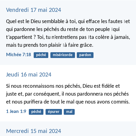
Vendredi 17 mai 2024
Quel est le Dieu semblable à toi,
qui efface les fautes
et
|
qui pardonne les péchés
du reste de ton peuple
qui
|
t’appartient ?
Toi, tu n’entretiens pas
ta colère à jamais,
|
mais tu prends ton plaisir
à faire grâce.
|
Michée 7:18
péché
miséricorde
pardon
Jeudi 16 mai 2024
Si nous reconnaissons nos péchés, Dieu est fidèle et
juste et, par conséquent, il nous pardonnera nos péchés
et nous purifiera de tout le mal que nous avons commis.
1 Jean 1:9
péché
épurer
mal
Mercredi 15 mai 2024