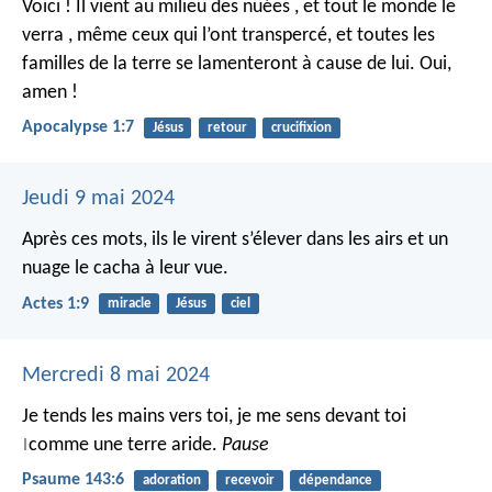
Voici ! Il vient
au milieu des nuées ,
et tout le monde le
verra ,
même ceux qui l’ont transpercé,
et toutes les
familles de la terre
se lamenteront à cause de lui.
Oui,
amen !
Apocalypse 1:7
Jésus
retour
crucifixion
Jeudi 9 mai 2024
Après ces mots, ils le virent s’élever dans les airs et un
nuage le cacha à leur vue.
Actes 1:9
miracle
Jésus
ciel
Mercredi 8 mai 2024
Je tends les mains vers toi,
je me sens devant toi
comme une terre aride.
Pause
|
Psaume 143:6
adoration
recevoir
dépendance