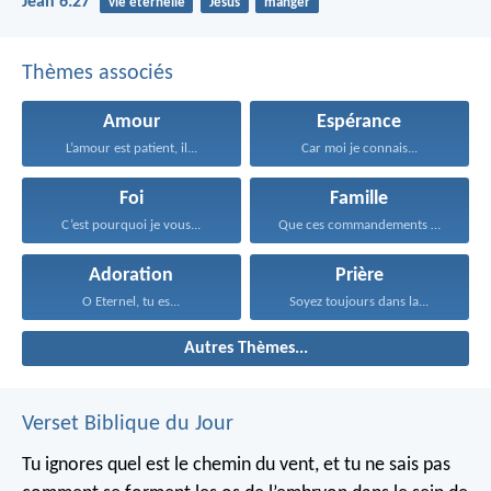
Jean 6:27
vie éternelle
Jésus
manger
Thèmes associés
Amour
Espérance
L’amour est patient, il...
Car moi je connais...
Foi
Famille
C’est pourquoi je vous...
Que ces commandements que...
Adoration
Prière
O Eternel, tu es...
Soyez toujours dans la...
Autres Thèmes...
Verset Biblique du Jour
Tu ignores quel est le chemin du vent, et tu ne sais pas