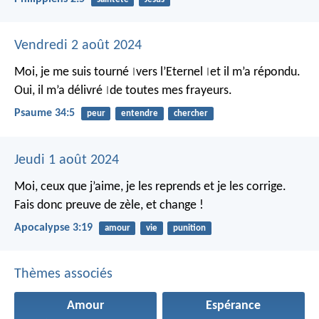
Vendredi 2 août 2024
Moi, je me suis tourné
vers l’Eternel
et il m’a répondu.
|
|
Oui, il m’a délivré
de toutes mes frayeurs.
|
Psaume 34:5
peur
entendre
chercher
Jeudi 1 août 2024
Moi, ceux que j’aime, je les reprends et je les corrige.
Fais donc preuve de zèle, et change !
Apocalypse 3:19
amour
vie
punition
Thèmes associés
Amour
Espérance