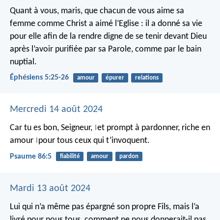
Quant à vous, maris, que chacun de vous aime sa
femme comme Christ a aimé l’Eglise : il a donné sa vie
pour elle afin de la rendre digne de se tenir devant Dieu
après l’avoir purifiée par sa Parole, comme par le bain
nuptial.
Éphésiens 5:25-26
amour
épurer
relations
Mercredi 14 août 2024
Car tu es bon, Seigneur,
et prompt à pardonner,
riche en
|
amour
pour tous ceux qui t’invoquent.
|
Psaume 86:5
fiabilité
amour
pardon
Mardi 13 août 2024
Lui qui n’a même pas épargné son propre Fils, mais l’a
livré pour nous tous, comment ne nous donnerait-il pas