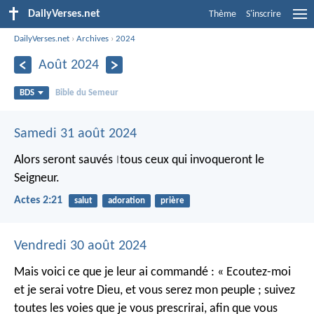
DailyVerses.net
Thème
S'inscrire
DailyVerses.net
›
Archives
›
2024
Août 2024
BDS
Bible du Semeur
Samedi 31 août 2024
Alors seront sauvés
tous ceux qui invoqueront le
|
Seigneur.
Actes 2:21
salut
adoration
prière
Vendredi 30 août 2024
Mais voici ce que je leur ai commandé : « Ecoutez-moi
et je serai votre Dieu, et vous serez mon peuple ; suivez
toutes les voies que je vous prescrirai, afin que vous