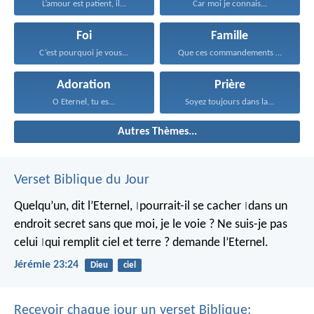
L’amour est patient, il...
Car moi je connais...
Foi
Famille
C’est pourquoi je vous...
Que ces commandements que...
Adoration
Prière
O Eternel, tu es...
Soyez toujours dans la...
Autres Thèmes...
Verset Biblique du Jour
Quelqu’un, dit l’Eternel,
pourrait-il se cacher
dans un
|
|
endroit secret
sans que moi, je le voie ?
Ne suis-je pas
celui
qui remplit ciel et terre ?
demande l’Eternel.
|
Jérémie 23:24
Dieu
ciel
Recevoir chaque jour un verset Biblique: