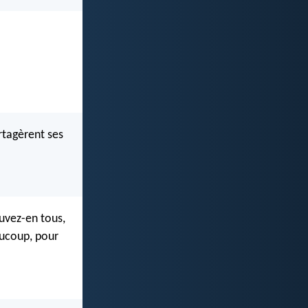
rtagèrent ses
Buvez-en tous,
aucoup, pour