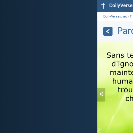
DailyVerse
DailyVerses.net
›
T
Par
«