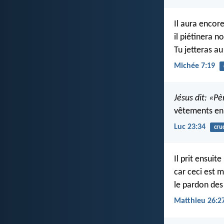
Il aura encor
il piétinera n
Tu jetteras a
Michée 7:19
Jésus dit: «Pè
vêtements en 
Luc 23:34
cruc
Il prit ensuit
car ceci est m
le pardon des
Matthieu 26:2