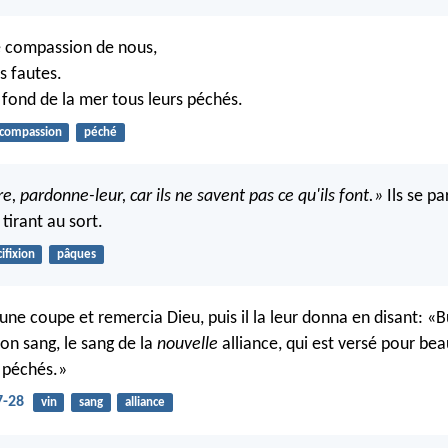
e compassion de nous,
os fautes.
u fond de la mer tous leurs péchés.
compassion
péché
re, pardonne-leur, car ils ne savent pas ce qu'ils font.»
Ils se pa
tirant au sort.
ifixion
pâques
e une coupe et remercia Dieu, puis il la leur donna en disant: «
on sang, le sang de la
nouvelle
alliance, qui est versé pour be
 péchés.»
7-28
vin
sang
alliance