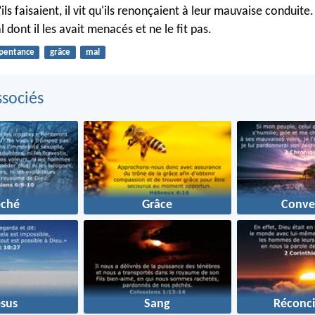
’ils faisaient, il vit qu'ils renonçaient à leur mauvaise conduite
l dont il les avait menacés et ne le fit pas.
pentance
grâce
mal
sociés
éché
Grâce
Conve
ésus
Sang
Réconci