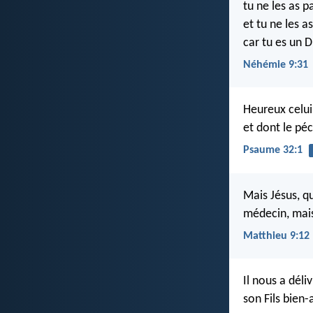
tu ne les as 
et tu ne les 
car tu es un 
Néhémie 9:31
Heureux celui
et dont le pé
Psaume 32:1
Mais Jésus, qu
médecin, mais
Matthieu 9:12
Il nous a dél
son Fils bien