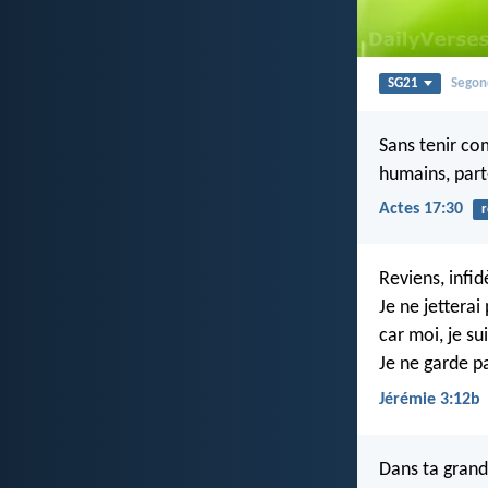
SG21
Segon
Sans tenir co
humains, parto
Actes 17:30
r
Reviens, infid
Je ne jetterai
car moi, je sui
Je ne garde p
Jérémie 3:12b
Dans ta gran