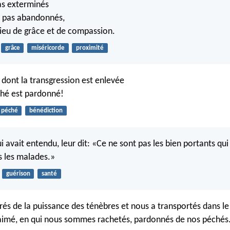
pas exterminés
as pas abandonnés,
Dieu de grâce et de compassion.
grâce
miséricorde
proximité
 dont la transgression est enlevée
ché est pardonné!
péché
bénédiction
i avait entendu, leur dit: «Ce ne sont pas les bien portants qu
 les malades.»
guérison
santé
ivrés de la puissance des ténèbres et nous a transportés dans 
-aimé, en qui nous sommes rachetés, pardonnés de nos péchés