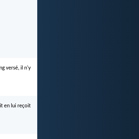
g versé, il n'y
 en lui reçoit