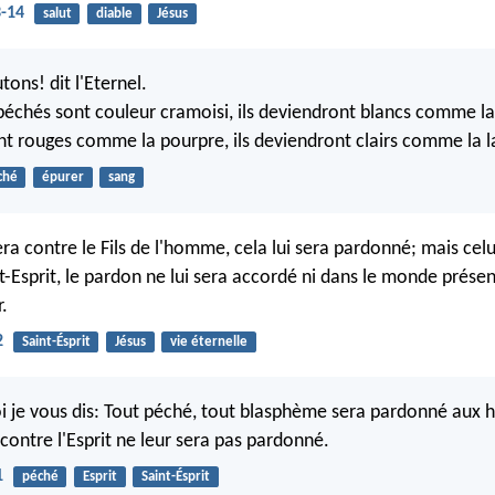
3-14
salut
diable
Jésus
tons! dit l'Eternel.
échés sont couleur cramoisi, ils deviendront blancs comme la
nt rouges comme la pourpre, ils deviendront clairs comme la l
ché
épurer
sang
era contre le Fils de l'homme, cela lui sera pardonné; mais celu
t-Esprit, le pardon ne lui sera accordé ni dans le monde présen
.
2
Saint-Ésprit
Jésus
vie éternelle
i je vous dis: Tout péché, tout blasphème sera pardonné aux
contre l'Esprit ne leur sera pas pardonné.
1
péché
Esprit
Saint-Ésprit