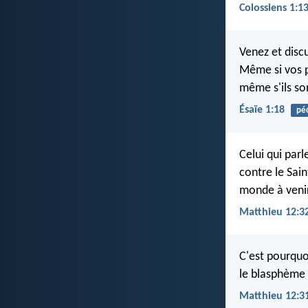
Colossiens 1:1
Venez et discu
Même si vos p
même s'ils so
Ésaïe 1:18
pé
Celui qui parl
contre le Sain
monde à venir
Matthieu 12:3
C'est pourquo
le blasphème 
Matthieu 12:3