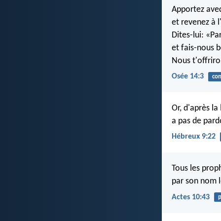
Apportez avec
et revenez à l
Dites-lui: «P
et fais-nous 
Nous t'offrir
Osée 14:3
con
Or, d'après la 
a pas de pard
Hébreux 9:22
Tous les prop
par son nom l
Actes 10:43
p