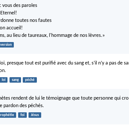
 vous des paroles
'Eternel!
ardonne toutes nos fautes
bon accueil!
ons, au lieu de taureaux, l'hommage de nos lèvres.»
version
loi, presque tout est purifié avec du sang et, s’il n’y a pas de san
on.
loi
sang
péché
hètes rendent de lui le témoignage que toute personne qui croit
e pardon des péchés.
rophétie
foi
Jésus