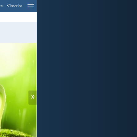
re
S'inscrire
»