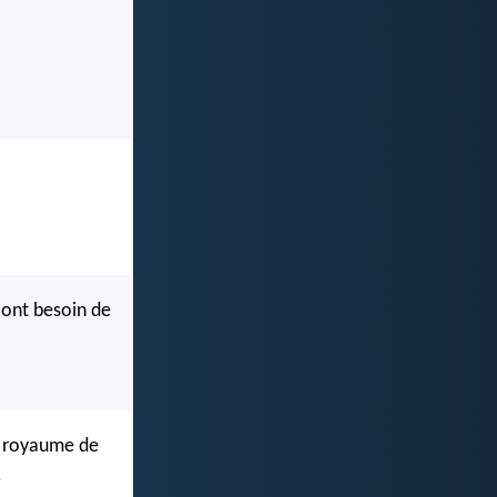
i ont besoin de
le royaume de
.