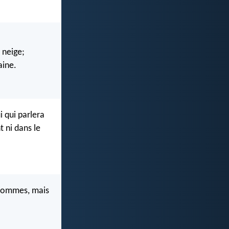
 neige;
aine.
i qui parlera
t ni dans le
 hommes, mais