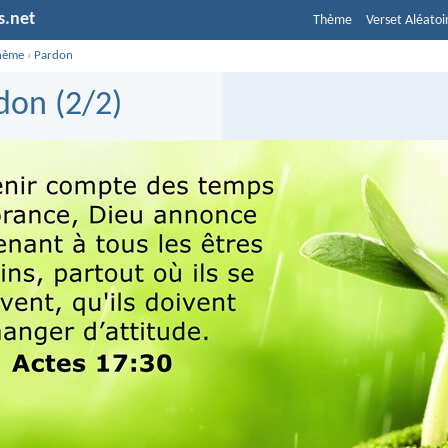
s.net
Thème
Verset Aléatoi
hème
›
Pardon
don (2/2)