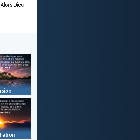
. Alors Dieu
rsion
liation