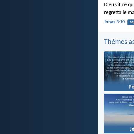
Dieu vit ce qu
regretta le ma
Jonas 3:10
re
Thèmes as
P
J