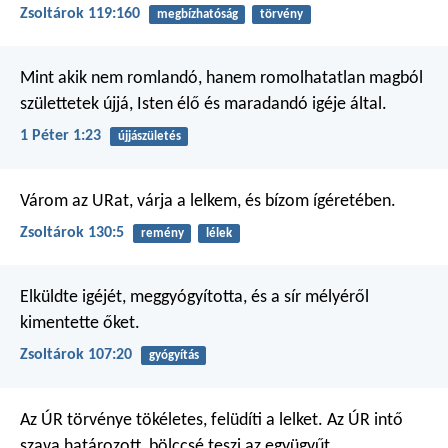
Zsoltárok 119:160
megbízhatóság
törvény
Mint akik nem romlandó, hanem romolhatatlan magból
születtetek újjá, Isten élő és maradandó igéje által.
1 Péter 1:23
újjászületés
Várom az URat, várja a lelkem,
és bízom ígéretében.
Zsoltárok 130:5
remény
lélek
Elküldte igéjét, meggyógyította,
és a sír mélyéről
kimentette őket.
Zsoltárok 107:20
gyógyítás
Az ÚR törvénye tökéletes,
felüdíti a lelket.
Az ÚR intő
szava határozott,
bölccsé teszi az együgyűt.