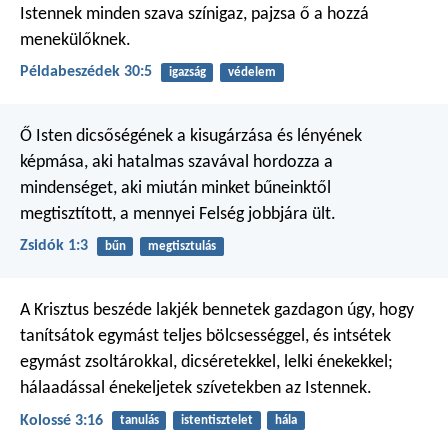
Istennek minden szava színigaz,
pajzsa ő a hozzá
menekülőknek.
Példabeszédek 30:5
igazság
védelem
Ő Isten dicsőségének a kisugárzása és lényének
képmása, aki hatalmas szavával hordozza a
mindenséget, aki miután minket bűneinktől
megtisztított, a mennyei Felség jobbjára ült.
Zsidók 1:3
bűn
megtisztulás
A Krisztus beszéde lakjék bennetek gazdagon úgy, hogy
tanítsátok egymást teljes bölcsességgel, és intsétek
egymást zsoltárokkal, dicséretekkel, lelki énekekkel;
hálaadással énekeljetek szívetekben az Istennek.
Kolossé 3:16
tanulás
istentisztelet
hála