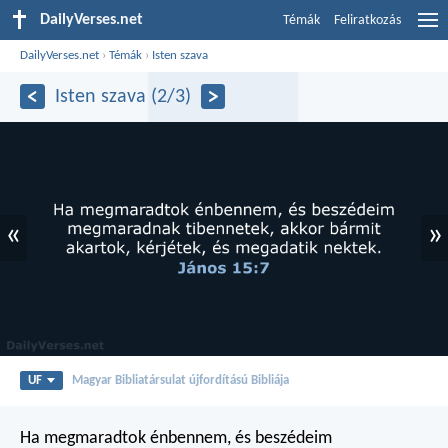
DailyVerses.net
Témák
Feliratkozás
DailyVerses.net
›
Témák
›
Isten szava
Isten szava (2/3)
«
»
UF
Magyar Bibliatársulat újfordítású Bibliája
Ha megmaradtok énbennem, és beszédeim