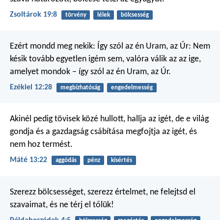
Zsoltárok 19:8
törvény
lélek
bölcsesség
Ezért mondd meg nekik: Így szól az én Uram, az Úr: Nem
késik tovább egyetlen igém sem, valóra válik az az ige,
amelyet mondok – így szól az én Uram, az Úr.
Ezékiel 12:28
megbízhatóság
engedelmesség
Akinél pedig tövisek közé hullott, hallja az igét, de e világ
gondja és a gazdagság csábítása megfojtja az igét, és
nem hoz termést.
Máté 13:22
aggódás
pénz
kísértés
Szerezz bölcsességet, szerezz értelmet,
ne felejtsd el
szavaimat,
és ne térj el tőlük!