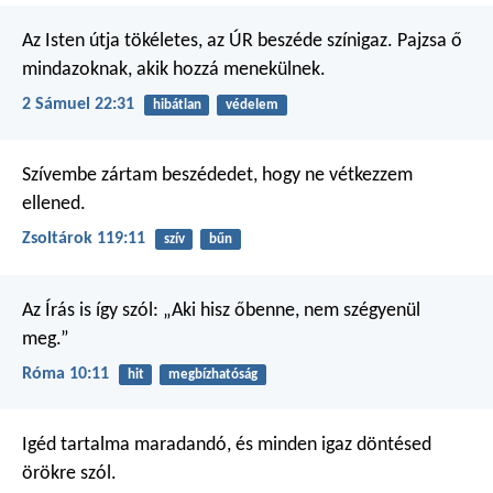
Az Isten útja tökéletes,
az ÚR beszéde színigaz.
Pajzsa ő
mindazoknak, akik hozzá menekülnek.
2 Sámuel 22:31
hibátlan
védelem
Szívembe zártam beszédedet,
hogy ne vétkezzem
ellened.
Zsoltárok 119:11
szív
bűn
Az Írás is így szól: „Aki hisz őbenne, nem szégyenül
meg.”
Róma 10:11
hit
megbízhatóság
Igéd tartalma maradandó,
és minden igaz döntésed
örökre szól.