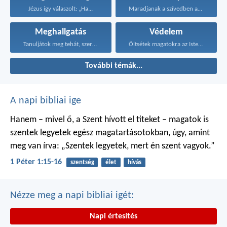
Jézus így válaszolt: „Ha...
Maradjanak a szívedben azok...
Meghallgatás
Védelem
Tanuljátok meg tehát, szeretett...
Öltsétek magatokra az Isten...
További témák...
A napi bibliai ige
Hanem – mivel ő, a Szent hívott el titeket – magatok is
szentek legyetek egész magatartásotokban, úgy, amint
meg van írva: „Szentek legyetek, mert én szent vagyok.”
1 Péter 1:15-16
szentség
élet
hívás
Nézze meg a napi bibliai igét:
Napi értesítés