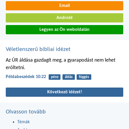
Email
Android
Legyen az Ön weboldalán
Véletlenszerű bibliai idézet
Az ÚR áldása gazdagít meg,
a gyarapodást nem lehet
erőltetni.
Példabeszédek 10:22
pénz
áldás
függés
Következő idézet!
Olvasson tovább
Témák