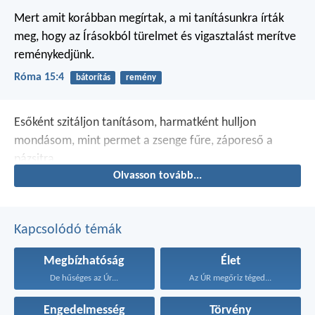
Mert amit korábban megírtak, a mi tanításunkra írták
meg, hogy az Írásokból türelmet és vigasztalást merítve
reménykedjünk.
Róma 15:4
bátorítás
remény
Esőként szitáljon tanításom,
harmatként hulljon
mondásom,
mint permet a zsenge fűre,
záporeső a
pázsitra.
Olvasson tovább...
Kapcsolódó témák
Megbízhatóság
Élet
De hűséges az Úr...
Az ÚR megőriz téged...
Engedelmesség
Törvény