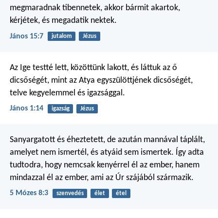
megmaradnak tibennetek, akkor bármit akartok,
kérjétek, és megadatik nektek.
János 15:7
jutalom
Jézus
Az Ige testté lett, közöttünk lakott, és láttuk az ő
dicsőségét, mint az Atya egyszülöttjének dicsőségét,
telve kegyelemmel és igazsággal.
János 1:14
igazság
Jézus
Sanyargatott és éheztetett, de azután mannával táplált,
amelyet nem ismertél, és atyáid sem ismertek. Így adta
tudtodra, hogy nemcsak kenyérrel él az ember, hanem
mindazzal él az ember, ami az Úr szájából származik.
5 Mózes 8:3
szenvedés
élet
étel