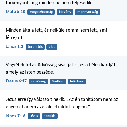
törvényből, míg minden be nem teljesedik.
Máté 5:18
megbízhatóság
törvény
mennyország
Minden általa lett, és nélküle semmi sem lett, ami
létrejött.
János 1:3
teremtés
élet
Vegyétek fel az üdvösség sisakját is, és a Lélek kardját,
amely az Isten beszéde.
Efezus 6:17
üdvösség
Szellem
lelki harc
Jézus erre így válaszolt nekik: „Az én tanításom nem az
enyém, hanem azé, aki elküldött engem.”
János 7:16
Jézus
tanulás