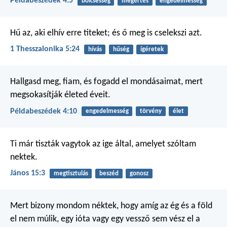
Példabeszédek 4:5
bölcsesség
megértés
engedelmesség
Hű az, aki elhív erre titeket; és ő meg is cselekszi azt.
1 Thesszalonika 5:24
hívás
hűség
ígéretek
Hallgasd meg, fiam,
és fogadd el mondásaimat,
mert
megsokasítják életed éveit.
Példabeszédek 4:10
engedelmesség
törvény
élet
Ti már tiszták vagytok az ige által, amelyet szóltam
nektek.
János 15:3
megtisztulás
beszéd
gonosz
Mert bizony mondom néktek, hogy amíg az ég és a föld
el nem múlik, egy ióta vagy egy vessző sem vész el a