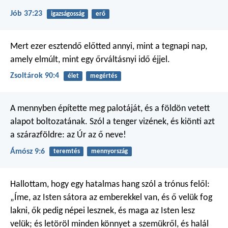
Jób 37:23
igazságosság
erő
Mert ezer esztendő előtted annyi,
mint a tegnapi nap,
amely elmúlt,
mint egy őrváltásnyi idő éjjel.
Zsoltárok 90:4
élet
megértés
A mennyben építette meg palotáját,
és a földön vetett
alapot boltozatának.
Szól a tenger vizének,
és kiönti azt
a szárazföldre:
az Úr az ő neve!
Ámósz 9:6
teremtés
mennyország
Hallottam, hogy egy hatalmas hang szól a trónus felől:
„Íme, az Isten sátora az emberekkel van, és ő velük fog
lakni, ők pedig népei lesznek, és maga az Isten lesz
velük; és letöröl minden könnyet a szemükről, és halál