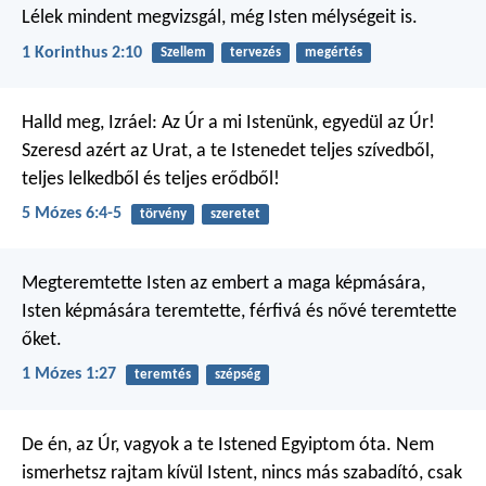
Lélek mindent megvizsgál, még Isten mélységeit is.
1 Korinthus 2:10
Szellem
tervezés
megértés
Halld meg, Izráel: Az Úr a mi Istenünk, egyedül az Úr!
Szeresd azért az Urat, a te Istenedet teljes szívedből,
teljes lelkedből és teljes erődből!
5 Mózes 6:4-5
törvény
szeretet
Megteremtette Isten
az embert a maga képmására,
Isten képmására teremtette,
férfivá és nővé teremtette
őket.
1 Mózes 1:27
teremtés
szépség
De én, az Úr, vagyok a te Istened
Egyiptom óta.
Nem
ismerhetsz rajtam kívül Istent,
nincs más szabadító, csak