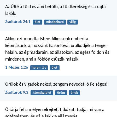
Az ÚRé a föld és ami betölti,
a földkerekség és a rajta
lakók.
Zsoltárok 24:1
élet
mindenható
világ
Akkor ezt mondta Isten: Alkossunk embert a
képmásunkra, hozzánk hasonlóvá: uralkodjék a tenger
halain, az ég madarain, az állatokon, az egész földön és
mindenen, ami a földön csúszik-mászik.
1 Mózes 1:26
teremtés
élet
Örülök és vigadok neked,
zengem nevedet, ó Felséges!
Zsoltárok 9:3
istentisztelet
öröm
ének
Ő tárja fel a mélyen elrejtett titkokat;
tudja, mi van a
sötétségben,
és nála lakik a világosság.