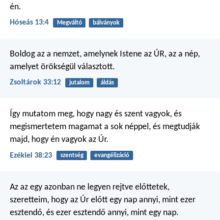
én.
Hóseás 13:4
Megváltó
bálványok
Boldog az a nemzet,
amelynek Istene az ÚR,
az a nép,
amelyet örökségül választott.
Zsoltárok 33:12
jutalom
áldás
Így mutatom meg, hogy nagy és szent vagyok, és
megismertetem magamat a sok néppel, és megtudják
majd, hogy én vagyok az Úr.
Ezékiel 38:23
szentség
evangélizáció
Az az egy azonban ne legyen rejtve előttetek,
szeretteim, hogy az Úr előtt egy nap annyi, mint ezer
esztendő, és ezer esztendő annyi, mint egy nap.