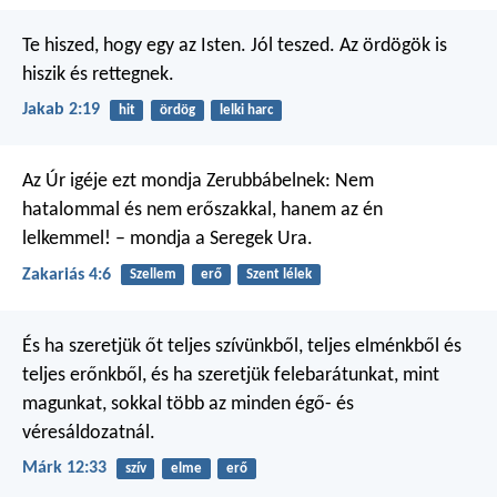
Te hiszed, hogy egy az Isten. Jól teszed. Az ördögök is
hiszik és rettegnek.
Jakab 2:19
hit
ördög
lelki harc
Az Úr igéje ezt mondja Zerubbábelnek: Nem
hatalommal és nem erőszakkal, hanem az én
lelkemmel! – mondja a Seregek Ura.
Zakariás 4:6
Szellem
erő
Szent lélek
És ha szeretjük őt teljes szívünkből, teljes elménkből és
teljes erőnkből, és ha szeretjük felebarátunkat, mint
magunkat, sokkal több az minden égő- és
véresáldozatnál.
Márk 12:33
szív
elme
erő