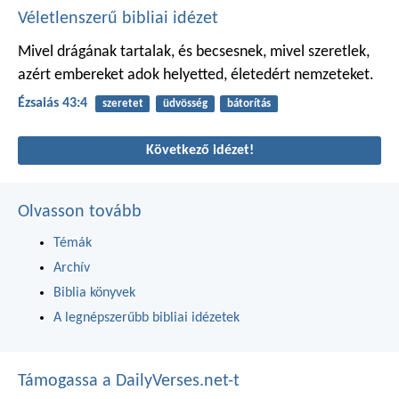
Véletlenszerű bibliai idézet
Mivel drágának tartalak,
és becsesnek, mivel szeretlek,
azért embereket adok helyetted,
életedért nemzeteket.
Ézsaiás 43:4
szeretet
üdvösség
bátorítás
Következő idézet!
Olvasson tovább
Témák
Archív
Biblia könyvek
A legnépszerűbb bibliai idézetek
Támogassa a DailyVerses.net-t