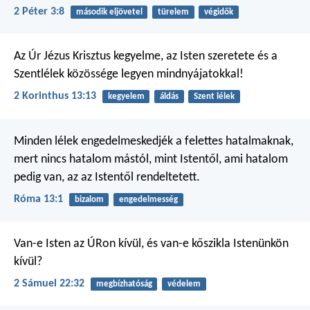
2 Péter 3:8
második eljövetel
türelem
végidők
Az Úr Jézus Krisztus kegyelme, az Isten szeretete és a
Szentlélek közössége legyen mindnyájatokkal!
2 Korinthus 13:13
kegyelem
áldás
Szent lélek
Minden lélek engedelmeskedjék a felettes hatalmaknak,
mert nincs hatalom mástól, mint Istentől, ami hatalom
pedig van, az az Istentől rendeltetett.
Róma 13:1
bizalom
engedelmesség
Van-e Isten az ÚRon kívül,
és van-e kőszikla Istenünkön
kívül?
2 Sámuel 22:32
megbízhatóság
védelem