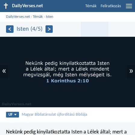
DailyVerses.net
Témák
Feliratkozás
DailyVerses.net
›
Témák
›
Isten
Isten (4/5)
«
»
UF
Magyar Bibliatársulat újfordítású Bibliája
Nekünk pedig kinyilatkoztatta Isten a Lélek által; mert a