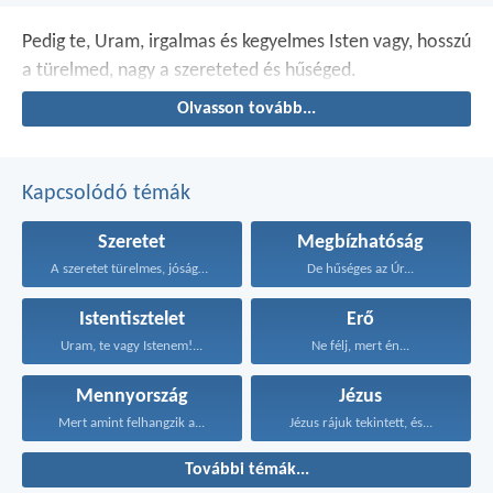
Pedig te, Uram,
irgalmas és kegyelmes Isten vagy,
hosszú
a türelmed,
nagy a szereteted és hűséged.
Olvasson tovább...
Kapcsolódó témák
Szeretet
Megbízhatóság
A szeretet türelmes, jóságos...
De hűséges az Úr...
Istentisztelet
Erő
Uram, te vagy Istenem!...
Ne félj, mert én...
Mennyország
Jézus
Mert amint felhangzik a...
Jézus rájuk tekintett, és...
További témák...