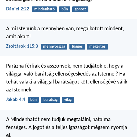
Dániel 2:22
mindenható
bűn
gonosz
A mi Istenünk a mennyben van,
megalkotott mindent,
amit akart!
Zsoltárok 115:3
mennyország
függés
megértés
Parázna férfiak és asszonyok, nem tudjátok-e, hogy a
világgal való barátság ellenségeskedés az Istennel? Ha
tehát valaki a világgal barátságot köt, ellenségévé válik
az Istennek.
Jakab 4:4
bűn
barátság
világ
A Mindenhatót nem tudjuk megtalálni,
hatalma
fenséges.
A jogot és a teljes igazságot
mégsem nyomja
el.