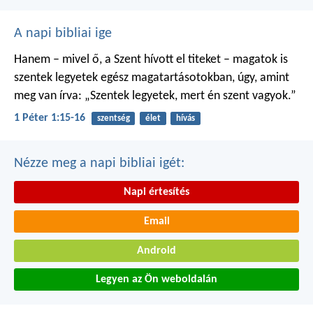
A napi bibliai ige
Hanem – mivel ő, a Szent hívott el titeket – magatok is
szentek legyetek egész magatartásotokban, úgy, amint
meg van írva: „Szentek legyetek, mert én szent vagyok.”
1 Péter 1:15-16
szentség
élet
hívás
Nézze meg a napi bibliai igét:
Napi értesítés
Email
Android
Legyen az Ön weboldalán