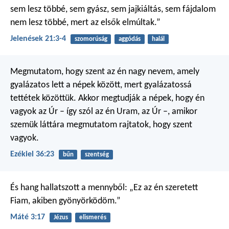
sem lesz többé, sem gyász, sem jajkiáltás, sem fájdalom
nem lesz többé, mert az elsők elmúltak.”
Jelenések 21:3-4
szomorúság
aggódás
halál
Megmutatom, hogy szent az én nagy nevem, amely
gyalázatos lett a népek között, mert gyalázatossá
tettétek közöttük. Akkor megtudják a népek, hogy én
vagyok az Úr – így szól az én Uram, az Úr –, amikor
szemük láttára megmutatom rajtatok, hogy szent
vagyok.
Ezékiel 36:23
bűn
szentség
És hang hallatszott a mennyből: „Ez az én szeretett
Fiam, akiben gyönyörködöm.”
Máté 3:17
Jézus
elismerés