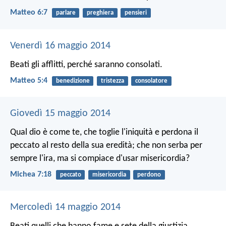
Matteo 6:7
parlare
preghiera
pensieri
Venerdì 16 maggio 2014
Beati gli afflitti,
perché saranno consolati.
Matteo 5:4
benedizione
tristezza
consolatore
Giovedì 15 maggio 2014
Qual dio è come te,
che toglie l'iniquità e perdona il
peccato
al resto della sua eredità;
che non serba per
sempre l'ira,
ma si compiace d'usar misericordia?
Michea 7:18
peccato
misericordia
perdono
Mercoledì 14 maggio 2014