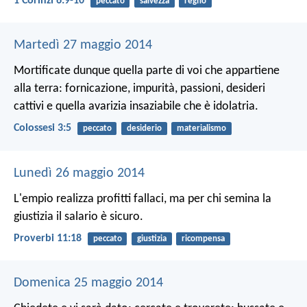
1 Corinzi 6:9-10
peccato
salvezza
regno
Martedì 27 maggio 2014
Mortificate dunque quella parte di voi che appartiene
alla terra: fornicazione, impurità, passioni, desideri
cattivi e quella avarizia insaziabile che è idolatria.
Colossesi 3:5
peccato
desiderio
materialismo
Lunedì 26 maggio 2014
L'empio realizza profitti fallaci,
ma per chi semina la
giustizia il salario è sicuro.
Proverbi 11:18
peccato
giustizia
ricompensa
Domenica 25 maggio 2014