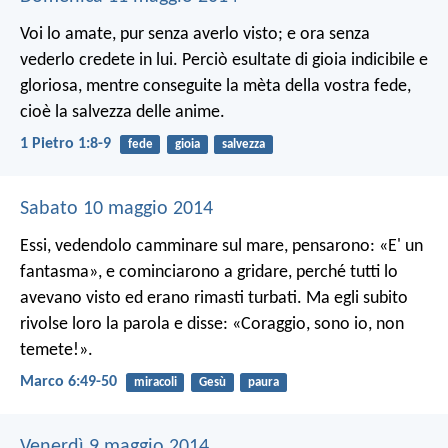
Voi lo amate, pur senza averlo visto; e ora senza
vederlo credete in lui. Perciò esultate di gioia indicibile e
gloriosa, mentre conseguite la mèta della vostra fede,
cioè la salvezza delle anime.
1 Pietro 1:8-9
fede
gioia
salvezza
Sabato 10 maggio 2014
Essi, vedendolo camminare sul mare, pensarono: «E' un
fantasma», e cominciarono a gridare, perché tutti lo
avevano visto ed erano rimasti turbati. Ma egli subito
rivolse loro la parola e disse: «Coraggio, sono io, non
temete!».
Marco 6:49-50
miracoli
Gesù
paura
Venerdì 9 maggio 2014