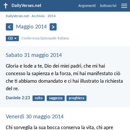
DailyVerses.net
Argomenti
Sottoscrivi
DailyVerses.net
›
Archivio
›
2014
Maggio 2014
CEI
Conferenza Episcopale Italiana
Sabato 31 maggio 2014
Gloria e lode a te, Dio dei miei padri,
che mi hai
concesso la sapienza e la forza,
mi hai manifestato ciò
che ti abbiamo domandato
e ci hai illustrato la richiesta
del re.
Daniele 2:23
culto
saggezza
preghiera
Venerdì 30 maggio 2014
Chi sorveglia la sua bocca conserva la vita,
chi apre