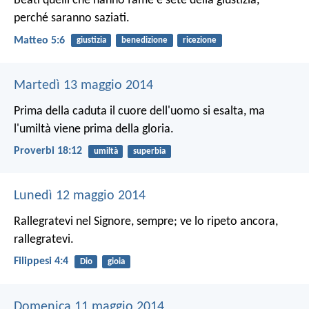
Beati quelli che hanno fame e sete della giustizia,
perché saranno saziati.
Matteo 5:6
giustizia
benedizione
ricezione
Martedì 13 maggio 2014
Prima della caduta il cuore dell'uomo si esalta,
ma
l'umiltà viene prima della gloria.
Proverbi 18:12
umiltà
superbia
Lunedì 12 maggio 2014
Rallegratevi nel Signore, sempre; ve lo ripeto ancora,
rallegratevi.
Filippesi 4:4
Dio
gioia
Domenica 11 maggio 2014