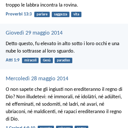
troppo le labbra incontra la rovina.
Proverbi 13:3
parlare
saggezza
vita
Giovedì 29 maggio 2014
Detto questo, fu elevato in alto sotto i loro occhi e una
nube lo sottrasse al loro sguardo.
Atti 1:9
miracoli
Gesù
paradiso
Mercoledì 28 maggio 2014
O non sapete che gli ingiusti non erediteranno il regno di
Dio? Non illudetevi: né immorali, né idolàtri, né adùlteri,
né effeminati, né sodomiti, né ladri, né avari, né
ubriaconi, né maldicenti, né rapaci erediteranno il regno
di Dio.