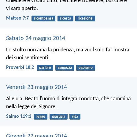
Chiedete e vi sarà dato; cercate e troverete; bussate e
vi sarà aperto.
Matteo 7:7
ricompensa
ricerca
ricezione
Sabato 24 maggio 2014
Lo stolto non ama la prudenza,
ma vuol solo far mostra
dei suoi sentimenti.
Proverbi 18:2
parlare
saggezza
egoismo
Venerdì 23 maggio 2014
Alleluia. Beato l'uomo di integra condotta,
che cammina
nella legge del Signore.
Salmo 119:1
legge
giustizia
vita
Giovedì 22 maggio 2014