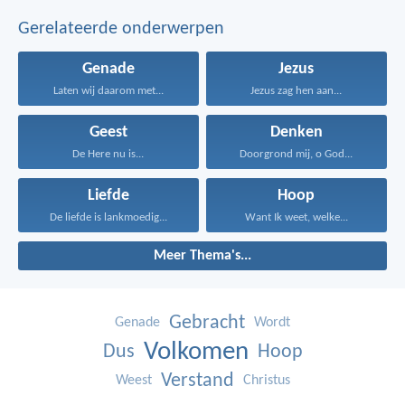
Gerelateerde onderwerpen
Genade
Jezus
Laten wij daarom met...
Jezus zag hen aan...
Geest
Denken
De Here nu is...
Doorgrond mij, o God...
Liefde
Hoop
De liefde is lankmoedig...
Want Ik weet, welke...
Meer Thema's...
Gebracht
Genade
Wordt
Volkomen
Dus
Hoop
Verstand
Weest
Christus