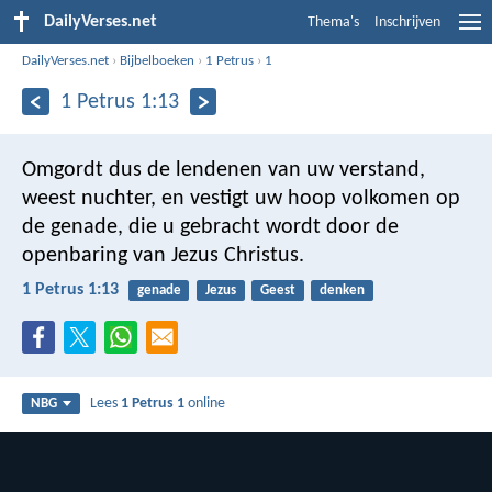
DailyVerses.net
Thema's
Inschrijven
DailyVerses.net
›
Bijbelboeken
›
1 Petrus
›
1
1 Petrus 1:13
Omgordt dus de lendenen van uw verstand,
weest nuchter, en vestigt uw hoop volkomen op
de genade, die u gebracht wordt door de
openbaring van Jezus Christus.
1 Petrus 1:13
genade
Jezus
Geest
denken
Lees
1 Petrus 1
online
NBG