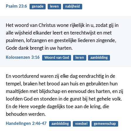
Psalm 23:6
genade
leven
nabijheid
Het woord van Christus wone rijkelijk in u, zodat gij in
alle wijsheid elkander leert en terechtwijst en met
psalmen, lofzangen en geestelijke liederen zingende,
Gode dank brengt in uw harten.
Kolossenzen 3:16
Woord van God
leren
aanbidding
En voortdurend waren zij elke dag eendrachtig in de
tempel, braken het brood aan huis en gebruikten hun
maaltijden met blijdschap en eenvoud des harten, en zij
loofden God en stonden in de gunst bij het gehele volk.
En de Here voegde dagelijks toe aan de kring, die
behouden werden.
Handelingen 2:46-47
aanbidding
voedsel
gemeenschap