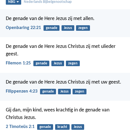
NBG
Nederlands Bijbelgenootschap
De genade van de Here Jezus zij met allen.
Openbaring 22:21
genade
Jezus
zegen
De genade van de Here Jezus Christus zij met ulieder
geest.
Filemon 1:25
genade
Jezus
zegen
De genade van de Here Jezus Christus zij met uw geest.
Filippenzen 4:23
genade
Jezus
zegen
Gij dan, mijn kind, wees krachtig in de genade van
Christus Jezus.
2 Timoteüs 2:1
genade
kracht
Jezus