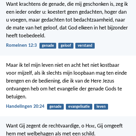
Want krachtens de genade, die mij geschonken is, zeg ik
een ieder onder u: koestert geen gedachten, hoger dan
u voegen, maar gedachten tot bedachtzaamheid, naar
de mate van het geloof, dat God elkeen in het bijzonder
heeft toebedeeld.
Romeinen 12:3
genade
geloof
verstand
Maar ik tel mijn leven niet en acht het niet kostbaar
voor mijzelf, als ik slechts mijn loopbaan mag ten einde
brengen en de bediening, die ik van de Here Jezus
ontvangen heb om het evangelie der genade Gods te
betuigen.
Handelingen 20:24
genade
evangelisatie
leven
Want Gij zegent de rechtvaardige, o H
ere
,
Gij omgeeft
hem met welbehagen als met een schild.