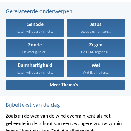
Gerelateerde onderwerpen
Genade
Jezus
Laten wij daarom met...
Jezus zag hen aan...
Zonde
Zegen
Of weet gij niet...
De HERE zegene u...
Barmhartigheid
Wet
Laten wij daarom met...
Wat ik u heden...
Meer Thema's...
Bijbeltekst van de dag
Zoals gij de weg van de wind evenmin kent als het
gebeente in de schoot van een zwangere vrouw, zomin