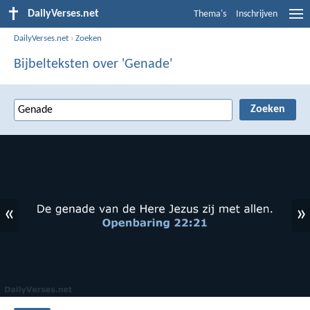
DailyVerses.net
Thema's
Inschrijven
DailyVerses.net
›
Zoeken
Bijbelteksten over 'Genade'
«
»