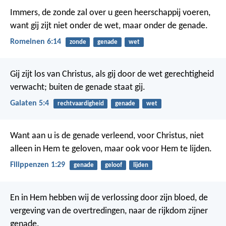
Immers, de zonde zal over u geen heerschappij voeren,
want gij zijt niet onder de wet, maar onder de genade.
Romeinen 6:14
zonde
genade
wet
Gij zijt los van Christus, als gij door de wet gerechtigheid
verwacht; buiten de genade staat gij.
Galaten 5:4
rechtvaardigheid
genade
wet
Want aan u is de genade verleend, voor Christus, niet
alleen in Hem te geloven, maar ook voor Hem te lijden.
Filippenzen 1:29
genade
geloof
lijden
En in Hem hebben wij de verlossing door zijn bloed, de
vergeving van de overtredingen, naar de rijkdom zijner
genade.