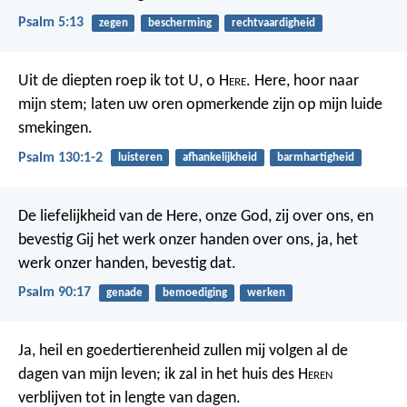
Psalm 5:13
zegen
bescherming
rechtvaardigheid
Uit de diepten roep ik tot U, o H
ere
.
Here, hoor naar
mijn stem;
laten uw oren opmerkende zijn
op mijn luide
smekingen.
Psalm 130:1-2
luisteren
afhankelijkheid
barmhartigheid
De liefelijkheid van de Here, onze God, zij over ons,
en
bevestig Gij het werk onzer handen over ons,
ja, het
werk onzer handen, bevestig dat.
Psalm 90:17
genade
bemoediging
werken
Ja, heil en goedertierenheid zullen mij volgen
al de
dagen van mijn leven;
ik zal in het huis des H
eren
verblijven
tot in lengte van dagen.