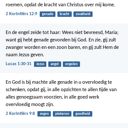
roemen, opdat de kracht van Christus over mij kome.
2 Korintiërs 12:9
genade
kracht
zwakheid
En de engel zeide tot haar: Wees niet bevreesd, Maria;
want gij hebt genade gevonden bij God. En zie, gij zult
zwanger worden en een zoon baren, en gij zult Hem de
naam Jezus geven.
Lucas 1:30-31
Jezus
angst
engelen
En God is bij machte alle genade in u overvloedig te
schenken, opdat gij, in alle opzichten te allen tijde van
alles genoegzaam voorzien, in alle goed werk
overvloedig moogt zijn.
2 Korintiërs 9:8
zegen
piekeren
goedheid