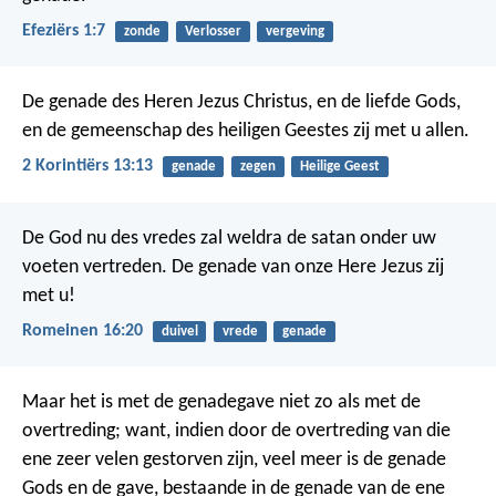
Efeziërs 1:7
zonde
Verlosser
vergeving
De genade des Heren Jezus Christus, en de liefde Gods,
en de gemeenschap des heiligen Geestes zij met u allen.
2 Korintiërs 13:13
genade
zegen
Heilige Geest
De God nu des vredes zal weldra de satan onder uw
voeten vertreden. De genade van onze Here Jezus zij
met u!
Romeinen 16:20
duivel
vrede
genade
Maar het is met de genadegave niet zo als met de
overtreding; want, indien door de overtreding van die
ene zeer velen gestorven zijn, veel meer is de genade
Gods en de gave, bestaande in de genade van de ene