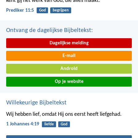
kent gij het werk van God, die alles maakt.
Prediker 11:5
God
begrijpen
Ontvang de dagelijkse Bijbeltekst:
Dagelijkse melding
E-mail
Android
Op je website
Willekeurige Bijbeltekst
Wij hebben lief, omdat Hij ons eerst heeft liefgehad.
1 Johannes 4:19
liefde
God