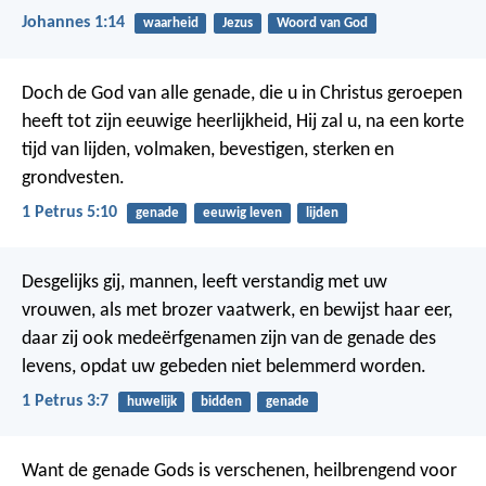
Johannes 1:14
waarheid
Jezus
Woord van God
Doch de God van alle genade, die u in Christus geroepen
heeft tot zijn eeuwige heerlijkheid, Hij zal u, na een korte
tijd van lijden, volmaken, bevestigen, sterken en
grondvesten.
1 Petrus 5:10
genade
eeuwig leven
lijden
Desgelijks gij, mannen, leeft verstandig met uw
vrouwen, als met brozer vaatwerk, en bewijst haar eer,
daar zij ook medeërfgenamen zijn van de genade des
levens, opdat uw gebeden niet belemmerd worden.
1 Petrus 3:7
huwelijk
bidden
genade
Want de genade Gods is verschenen, heilbrengend voor