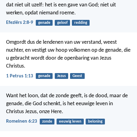
dat niet uit uzelf: het is een gave van God; niet uit
werken, opdat niemand roeme.
Efeziërs 2:8-9
genade
geloof
redding
Omgordt dus de lendenen van uw verstand, weest
nuchter, en vestigt uw hoop volkomen op de genade, die
u gebracht wordt door de openbaring van Jezus
Christus.
1 Petrus 1:13
genade
Jezus
Geest
Want het loon, dat de zonde geeft, is de dood, maar de
genade, die God schenkt, is het eeuwige leven in
Christus Jezus, onze Here.
Romeinen 6:23
zonde
eeuwig leven
beloning