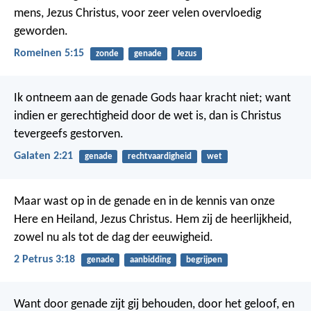
mens, Jezus Christus, voor zeer velen overvloedig
geworden.
Romeinen 5:15
zonde
genade
Jezus
Ik ontneem aan de genade Gods haar kracht niet; want
indien er gerechtigheid door de wet is, dan is Christus
tevergeefs gestorven.
Galaten 2:21
genade
rechtvaardigheid
wet
Maar wast op in de genade en in de kennis van onze
Here en Heiland, Jezus Christus. Hem zij de heerlijkheid,
zowel nu als tot de dag der eeuwigheid.
2 Petrus 3:18
genade
aanbidding
begrijpen
Want door genade zijt gij behouden, door het geloof, en