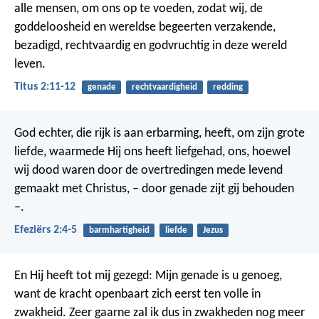
alle mensen, om ons op te voeden, zodat wij, de
goddeloosheid en wereldse begeerten verzakende,
bezadigd, rechtvaardig en godvruchtig in deze wereld
leven.
Titus 2:11-12
genade
rechtvaardigheid
redding
God echter, die rijk is aan erbarming, heeft, om zijn grote
liefde, waarmede Hij ons heeft liefgehad, ons, hoewel
wij dood waren door de overtredingen mede levend
gemaakt met Christus, – door genade zijt gij behouden
–.
Efeziërs 2:4-5
barmhartigheid
liefde
Jezus
En Hij heeft tot mij gezegd: Mijn genade is u genoeg,
want de kracht openbaart zich eerst ten volle in
zwakheid.
Zeer gaarne zal ik dus in zwakheden nog meer