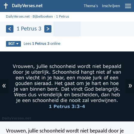
DailyVerses.net
Thema's
Inschrijven
DailyVerses.net
›
Bijbelboeken
›
1 Petrus
1 Petrus 3
Lees
1 Petrus 3
online
BGT
«
»
Vrouwen, jullie schoonheid wordt niet bepaald door je