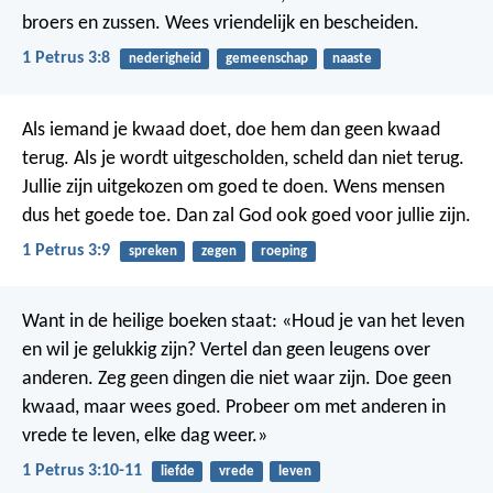
broers en zussen. Wees vriendelijk en bescheiden.
1 Petrus 3:8
nederigheid
gemeenschap
naaste
Als iemand je kwaad doet, doe hem dan geen kwaad
terug. Als je wordt uitgescholden, scheld dan niet terug.
Jullie zijn uitgekozen om goed te doen. Wens mensen
dus het goede toe. Dan zal God ook goed voor jullie zijn.
1 Petrus 3:9
spreken
zegen
roeping
Want in de heilige boeken staat: «Houd je van het leven
en wil je gelukkig zijn? Vertel dan geen leugens over
anderen. Zeg geen dingen die niet waar zijn. Doe geen
kwaad, maar wees goed. Probeer om met anderen in
vrede te leven, elke dag weer.»
1 Petrus 3:10-11
liefde
vrede
leven