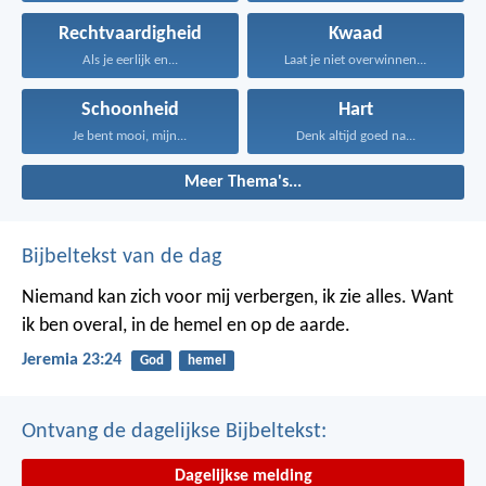
Rechtvaardigheid
Kwaad
Als je eerlijk en...
Laat je niet overwinnen...
Schoonheid
Hart
Je bent mooi, mijn...
Denk altijd goed na...
Meer Thema's...
Bijbeltekst van de dag
Niemand kan zich voor mij verbergen, ik zie alles. Want
ik ben overal, in de hemel en op de aarde.
Jeremia 23:24
God
hemel
Ontvang de dagelijkse Bijbeltekst:
Dagelijkse melding