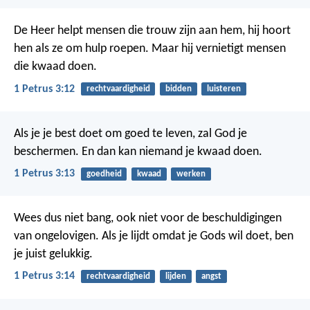
De Heer helpt mensen die trouw zijn aan hem, hij hoort
hen als ze om hulp roepen. Maar hij vernietigt mensen
die kwaad doen.
1 Petrus 3:12
rechtvaardigheid
bidden
luisteren
Als je je best doet om goed te leven, zal God je
beschermen. En dan kan niemand je kwaad doen.
1 Petrus 3:13
goedheid
kwaad
werken
Wees dus niet bang, ook niet voor de beschuldigingen
van ongelovigen. Als je lijdt omdat je Gods wil doet, ben
je juist gelukkig.
1 Petrus 3:14
rechtvaardigheid
lijden
angst