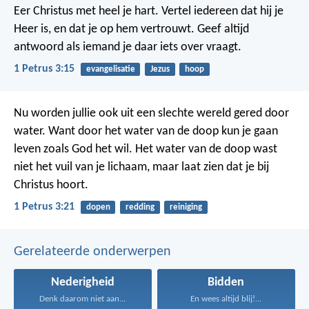
Eer Christus met heel je hart. Vertel iedereen dat hij je
Heer is, en dat je op hem vertrouwt. Geef altijd
antwoord als iemand je daar iets over vraagt.
1 Petrus 3:15
evangelisatie
Jezus
hoop
Nu worden jullie ook uit een slechte wereld gered door
water. Want door het water van de doop kun je gaan
leven zoals God het wil. Het water van de doop wast
niet het vuil van je lichaam, maar laat zien dat je bij
Christus hoort.
1 Petrus 3:21
dopen
redding
reiniging
Gerelateerde onderwerpen
Nederigheid
Bidden
Denk daarom niet aan...
En wees altijd blij!...