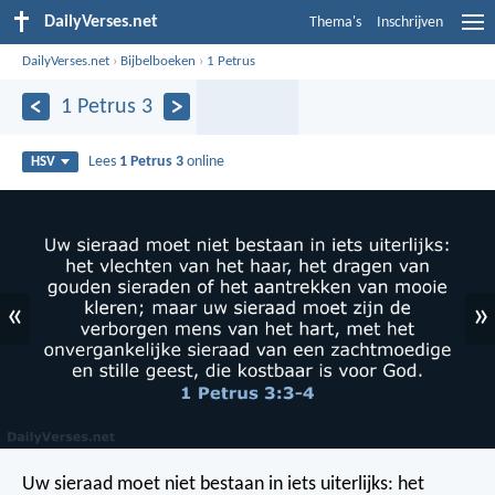
DailyVerses.net
Thema's
Inschrijven
DailyVerses.net
›
Bijbelboeken
›
1 Petrus
1 Petrus 3
Lees
1 Petrus 3
online
HSV
«
»
Uw sieraad moet niet bestaan in iets uiterlijks: het