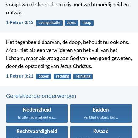
vraagt van de hoop die in u is, met zachtmoedigheid en
ontzag.
1 Petrus 3:15
evangelisatie
Jezus
hoop
Het tegenbeeld daarvan, de doop, behoudt nu ook ons.
Maar
niet als een verwijderen van het vuil van het
lichaam, maar als vraag aan God van een goed geweten,
door de opstanding van Jezus Christus.
1 Petrus 3:21
dopen
redding
reiniging
Gerelateerde onderwerpen
Nederigheid
Bidden
In alle nederigheid en...
Verblijd u altijd. Bid...
Rechtvaardigheid
Kwaad