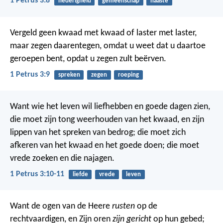
1 Petrus 3:8
nederigheid
gemeenschap
naaste
Vergeld geen kwaad met kwaad of laster met laster,
maar zegen daarentegen, omdat u weet dat u daartoe
geroepen bent, opdat u zegen zult beërven.
1 Petrus 3:9
spreken
zegen
roeping
Want wie het leven wil liefhebben en goede dagen zien,
die moet zijn tong weerhouden van het kwaad, en zijn
lippen van het spreken van bedrog; die moet zich
afkeren van het kwaad en het goede doen; die moet
vrede zoeken en die najagen.
1 Petrus 3:10-11
liefde
vrede
leven
Want de ogen van de Heere
rusten
op de
rechtvaardigen, en Zijn oren
zijn gericht
op hun gebed;