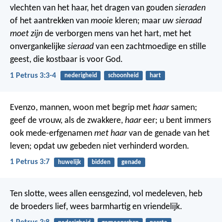
vlechten van het haar, het dragen van gouden
sieraden
of het aantrekken van
mooie
kleren; maar
uw sieraad
moet zijn
de verborgen mens van het hart, met het
onvergankelijke
sieraad
van een zachtmoedige en stille
geest, die kostbaar is voor God.
1 Petrus 3:3-4
nederigheid
schoonheid
hart
Evenzo, mannen, woon met begrip met
haar
samen;
geef de vrouw, als de zwakkere,
haar
eer; u bent immers
ook mede-erfgenamen
met haar
van de genade van het
leven; opdat uw gebeden niet verhinderd worden.
1 Petrus 3:7
huwelijk
bidden
genade
Ten slotte, wees allen eensgezind, vol medeleven, heb
de broeders lief, wees barmhartig en vriendelijk.