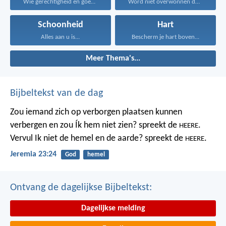
Wie gerechtigheid en goedertierenheid...
Word niet overwonnen door...
Schoonheid
Hart
Alles aan u is...
Bescherm je hart boven...
Meer Thema's...
Bijbeltekst van de dag
Zou iemand zich op verborgen plaatsen kunnen
verbergen
en zou Ík hem niet zien? spreekt de
.
HEERE
Vervul Ik niet de hemel en de aarde?
spreekt de
.
HEERE
Jeremia 23:24
God
hemel
Ontvang de dagelijkse Bijbeltekst:
Dagelijkse melding