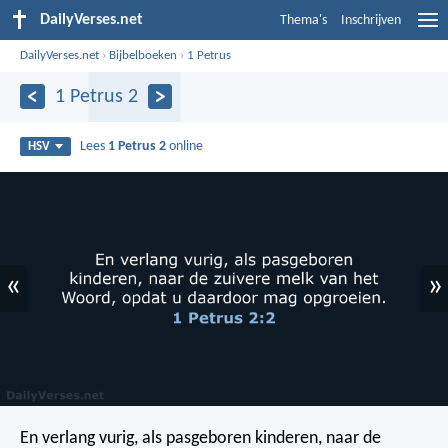
DailyVerses.net
Thema's
Inschrijven
DailyVerses.net
›
Bijbelboeken
›
1 Petrus
1 Petrus 2
Lees
1 Petrus 2
online
HSV
«
»
En verlang vurig, als pasgeboren kinderen, naar de