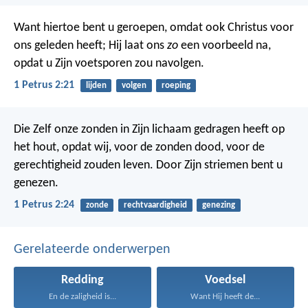
Want hiertoe bent u geroepen, omdat ook Christus voor
ons geleden heeft; Hij laat ons
zo
een voorbeeld na,
opdat u Zijn voetsporen zou navolgen.
1 Petrus 2:21
lijden
volgen
roeping
Die Zelf onze zonden in Zijn lichaam gedragen heeft op
het hout, opdat wij, voor de zonden dood, voor de
gerechtigheid zouden leven. Door Zijn striemen bent u
genezen.
1 Petrus 2:24
zonde
rechtvaardigheid
genezing
Gerelateerde onderwerpen
Redding
Voedsel
En de zaligheid is...
Want Hij heeft de...