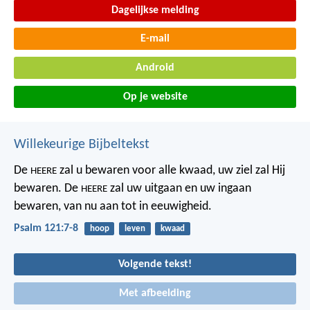
Dagelijkse melding
E-mail
Android
Op je website
Willekeurige Bijbeltekst
De
zal u bewaren voor alle kwaad,
uw ziel zal Hij
HEERE
bewaren.
De
zal uw uitgaan en uw ingaan
HEERE
bewaren,
van nu aan tot in eeuwigheid.
Psalm 121:7-8
hoop
leven
kwaad
Volgende tekst!
Met afbeelding