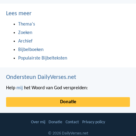
Lees meer
Thema's
Zoeken
Archief
Bijbelboeken
Populairste Bijbelteksten
Ondersteun DailyVerses.net
Help
mij
het Woord van God verspreiden:
Donatie
Over mij
Donatie
Contact
Privacy policy
© 2026 DailyVerses.net