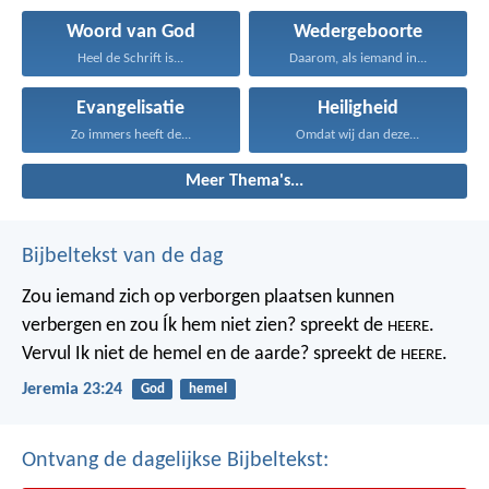
Woord van God
Wedergeboorte
Heel de Schrift is...
Daarom, als iemand in...
Evangelisatie
Heiligheid
Zo immers heeft de...
Omdat wij dan deze...
Meer Thema's...
Bijbeltekst van de dag
Zou iemand zich op verborgen plaatsen kunnen
verbergen
en zou Ík hem niet zien? spreekt de
.
HEERE
Vervul Ik niet de hemel en de aarde?
spreekt de
.
HEERE
Jeremia 23:24
God
hemel
Ontvang de dagelijkse Bijbeltekst: