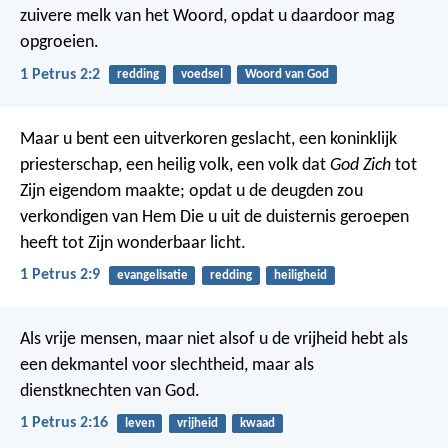
zuivere melk van het Woord, opdat u daardoor mag
opgroeien.
1 Petrus 2:2
redding
voedsel
Woord van God
Maar u bent een uitverkoren geslacht, een koninklijk
priesterschap, een heilig volk, een volk dat
God Zich
tot
Zijn eigendom maakte; opdat u de deugden zou
verkondigen van Hem Die u uit de duisternis geroepen
heeft tot Zijn wonderbaar licht.
1 Petrus 2:9
evangelisatie
redding
heiligheid
Als vrije mensen, maar niet alsof u de vrijheid hebt als
een dekmantel voor slechtheid, maar als
dienstknechten van God.
1 Petrus 2:16
leven
vrijheid
kwaad