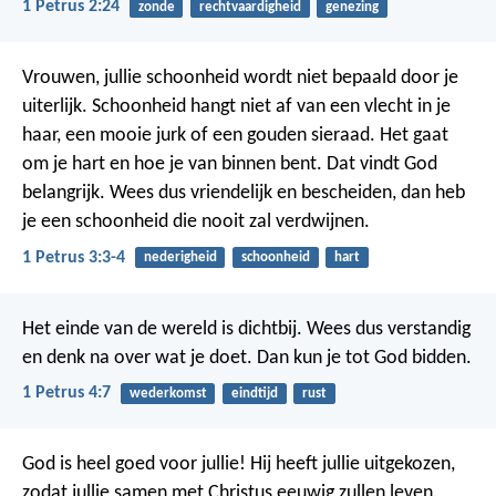
1 Petrus 2:24
zonde
rechtvaardigheid
genezing
Vrouwen, jullie schoonheid wordt niet bepaald door je
uiterlijk. Schoonheid hangt niet af van een vlecht in je
haar, een mooie jurk of een gouden sieraad. Het gaat
om je hart en hoe je van binnen bent. Dat vindt God
belangrijk. Wees dus vriendelijk en bescheiden, dan heb
je een schoonheid die nooit zal verdwijnen.
1 Petrus 3:3-4
nederigheid
schoonheid
hart
Het einde van de wereld is dichtbij. Wees dus verstandig
en denk na over wat je doet. Dan kun je tot God bidden.
1 Petrus 4:7
wederkomst
eindtijd
rust
God is heel goed voor jullie! Hij heeft jullie uitgekozen,
zodat jullie samen met Christus eeuwig zullen leven.