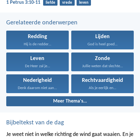
1 Petrus 3:10-11
liefde
vrede
leven
Gerelateerde onderwerpen
Redding
Lijden
Hij is de redder...
God is heel goed...
Leven
Zonde
De Heer zal je...
Jullie weten dat slechte...
Nederigheid
Rechtvaardigheid
Denk daarom niet aan...
Als je eerlijk en...
Meer Thema's...
Bijbeltekst van de dag
Je weet niet in welke richting de wind gaat waaien. En je