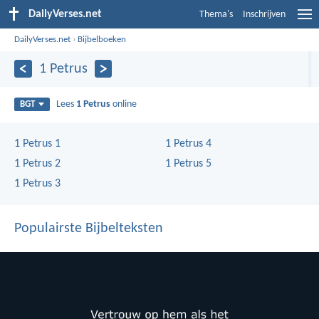
DailyVerses.net
Thema's
Inschrijven
DailyVerses.net
›
Bijbelboeken
1 Petrus
Lees
1 Petrus
online
BGT
1 Petrus 1
1 Petrus 4
1 Petrus 2
1 Petrus 5
1 Petrus 3
Populairste Bijbelteksten