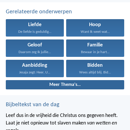
Gerelateerde onderwerpen
Liefde
Hoop
De liefde is geduldig...
Want Ik weet wat...
Geloof
Familie
Daarom zeg Ik jullie...
Bewaar in je hart...
Aanbidding
Bidden
Jesaja zegt: Heer, U...
Wees altijd blij. Bid...
Meer Thema's...
Bijbeltekst van de dag
Leef dus in de vrijheid die Christus ons gegeven heeft.
Laat je niet opnieuw tot slaven maken
van wetten en