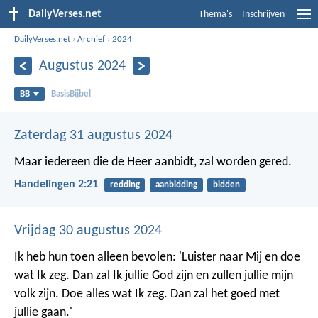
DailyVerses.net
Thema's
Inschrijven
DailyVerses.net
›
Archief
›
2024
Augustus 2024
BB
BasisBijbel
Zaterdag 31 augustus 2024
Maar iedereen die de Heer aanbidt, zal worden gered.
Handelingen 2:21
redding
aanbidding
bidden
Vrijdag 30 augustus 2024
Ik heb hun toen alleen bevolen: 'Luister naar Mij en doe
wat Ik zeg. Dan zal Ik jullie God zijn en zullen jullie mijn
volk zijn. Doe alles wat Ik zeg. Dan zal het goed met
jullie gaan.'