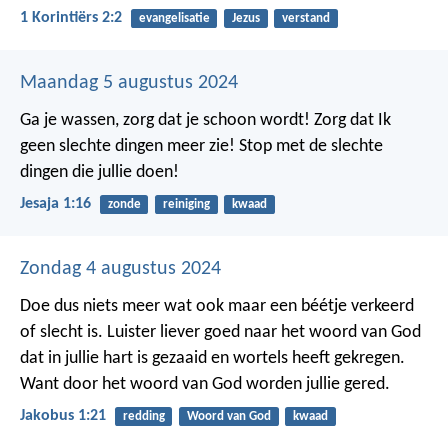
1 Korintiërs 2:2
evangelisatie
Jezus
verstand
Maandag 5 augustus 2024
Ga je wassen, zorg dat je schoon wordt!
Zorg dat Ik
geen slechte dingen meer zie!
Stop met de slechte
dingen die jullie doen!
Jesaja 1:16
zonde
reiniging
kwaad
Zondag 4 augustus 2024
Doe dus niets meer wat ook maar een béétje verkeerd
of slecht is. Luister liever goed naar het woord van God
dat in jullie hart is gezaaid en wortels heeft gekregen.
Want door het woord van God worden jullie gered.
Jakobus 1:21
redding
Woord van God
kwaad