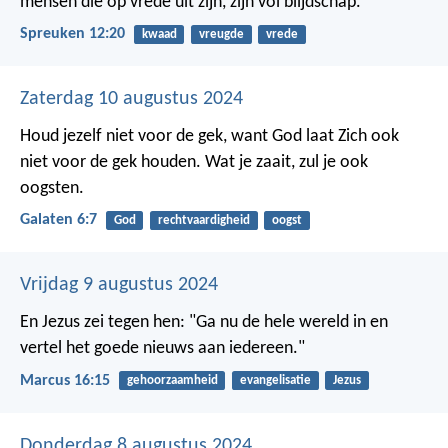
mensen die op vrede uit zijn, zijn vol blijdschap.
Spreuken 12:20
kwaad
vreugde
vrede
Zaterdag 10 augustus 2024
Houd jezelf niet voor de gek, want God laat Zich ook
niet voor de gek houden. Wat je zaait, zul je ook
oogsten.
Galaten 6:7
God
rechtvaardigheid
oogst
Vrijdag 9 augustus 2024
En Jezus zei tegen hen: "Ga nu de hele wereld in en
vertel het goede nieuws aan iedereen."
Marcus 16:15
gehoorzaamheid
evangelisatie
Jezus
Donderdag 8 augustus 2024