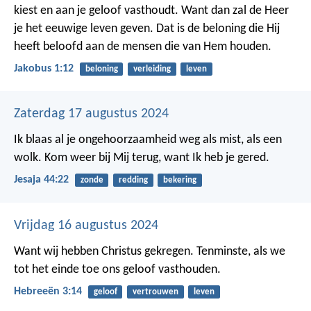
kiest en aan je geloof vasthoudt. Want dan zal de Heer
je het eeuwige leven geven. Dat is de beloning die Hij
heeft beloofd aan de mensen die van Hem houden.
Jakobus 1:12
beloning
verleiding
leven
Zaterdag 17 augustus 2024
Ik blaas al je ongehoorzaamheid weg als mist, als een
wolk.
Kom weer bij Mij terug, want Ik heb je gered.
Jesaja 44:22
zonde
redding
bekering
Vrijdag 16 augustus 2024
Want wij hebben Christus gekregen. Tenminste, als we
tot het einde toe ons geloof vasthouden.
Hebreeën 3:14
geloof
vertrouwen
leven