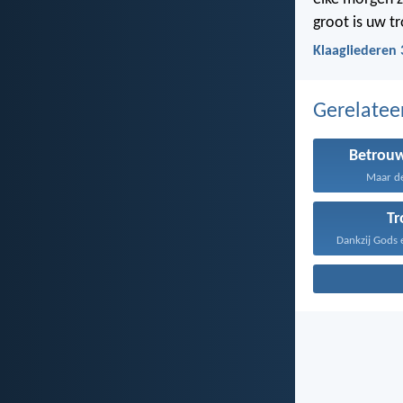
groot is uw t
Klaagliederen 
Gerelate
Betrou
Maar de
T