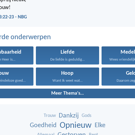
rouw!
3:22-23 - NBG
erde onderwerpen
wbaarheid
Liefde
Medel
 Heer is...
De liefde is geduldig...
rouw
Hoop
Gel
Dankzij Gods eindeloze goedheid...
Want Ik weet wat...
Daarom zeg I
Meer Thema's...
Dankzij
Trouw
Gods
Opnieuw
Goedheid
Elke