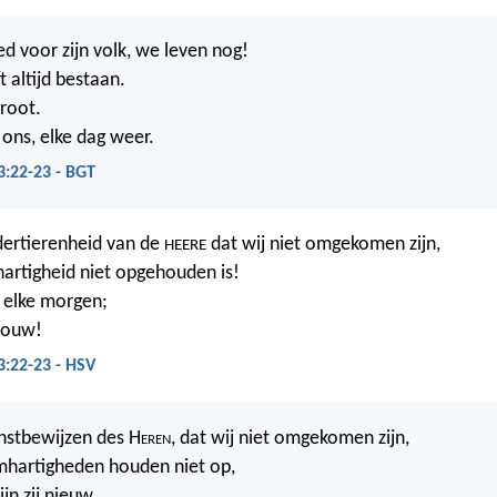
ed voor zijn volk, we leven nog!
jft altijd bestaan.
groot.
 ons, elke dag weer.
3:22-23 - BGT
dertierenheid van de
dat wij niet omgekomen zijn,
HEERE
hartigheid niet opgehouden is!
, elke morgen;
rouw!
3:22-23 - HSV
unstbewijzen des H
eren
, dat wij niet omgekomen zijn,
mhartigheden houden niet op,
jn zij nieuw,