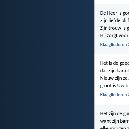
De Heer is go
Zijn liefde bli
Zijn trouw is 
Hij zorgt voor
Klaagliederen 
Het is de goe
dat Zijn barm
Nieuw zijn ze
groot is Uw t
Klaagliederen 
Het zijn de g
want zijn bar
elke morgen zi