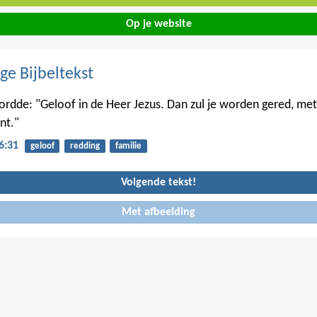
Op je website
ge Bijbeltekst
rdde: "Geloof in de Heer Jezus. Dan zul je worden gered, met
nt."
6:31
geloof
redding
familie
Volgende tekst!
Met afbeelding