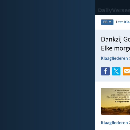
Lees
Kla
BB
Dankzij Go
Elke morg
Klaagliederen 
Klaagliederen 