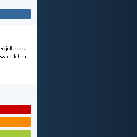
n jullie ook
, want Ik ben