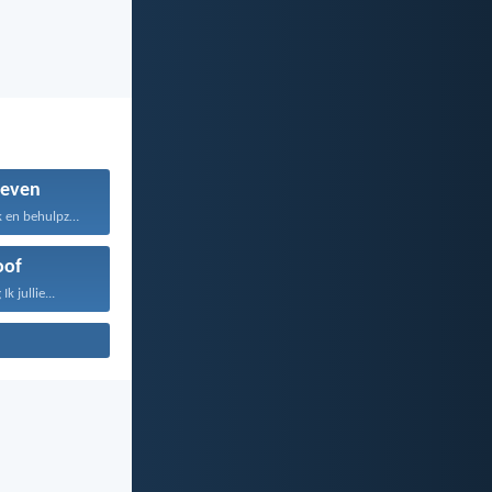
even
Wees vriendelijk en behulpzaam...
oof
k jullie...