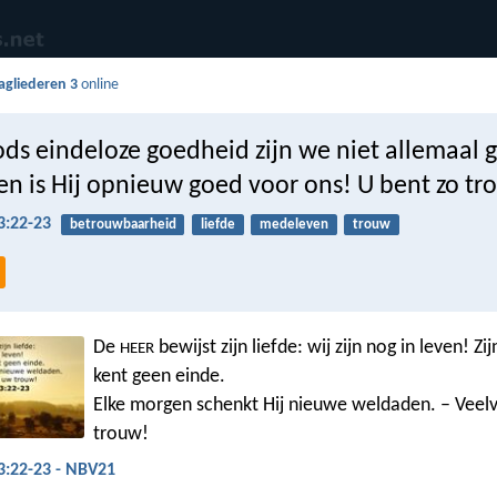
agliederen 3
online
ds eindeloze goedheid zijn we niet allemaal 
en is Hij opnieuw goed voor ons! U bent zo tr
3:22-23
betrouwbaarheid
liefde
medeleven
trouw
De
bewijst zijn liefde: wij zijn nog in leven! Z
HEER
kent geen einde.
Elke morgen schenkt Hij nieuwe weldaden. – Veelvu
trouw!
3:22-23 - NBV21