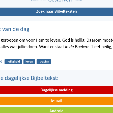
Gestorven
Allemaal
Bent
Zoek naar Bijbelteksten
t van de dag
lie geroepen om voor Hem te leven. God is heilig. Daarom moete
n alles wat jullie doen. Want er staat
in de Boeken
: "Leef heilig
16
heiligheid
leven
roeping
 dagelijkse Bijbeltekst:
Dagelijkse melding
E-mail
Android