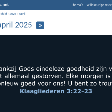
s.net
Thema's
Willekeurige tekst
rchief
›
2025
›
April
april 2025