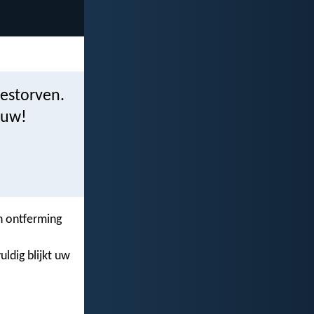
gestorven.
ouw!
ijn ontferming
ldig blijkt uw