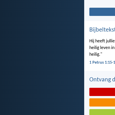
Bijbelteks
Hij heeft jul
heilig leven i
heilig."
1 Petrus 1:15-
Ontvang de