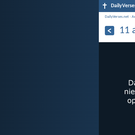
DailyVerse
DailyVerses.net
›
A
11 