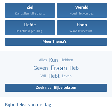
Ziel
Wereld
Dan zullen jullie daar...
Houd niet van de...
Liefde
Hoop
De liefde is geduldig...
Want Ik weet wat...
Meer Thema's...
Kun
Alles
Hebben
Eraan
Geven
Heb
Hebt
Wil
Leven
Zoek naar Bijbelteksten
Bijbeltekst van de dag