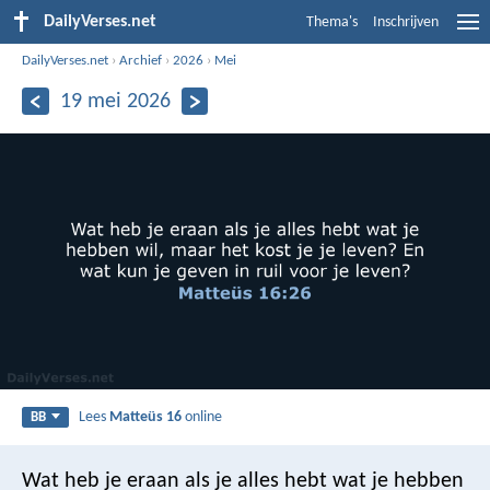
DailyVerses.net
Thema's
Inschrijven
DailyVerses.net
›
Archief
›
2026
›
Mei
19 mei 2026
Lees
Matteüs 16
online
BB
Wat heb je eraan als je alles hebt wat je hebben