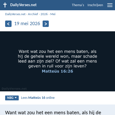
DailyVerses.net
Thema's
Inschrijven
DailyVerses.net
›
Archief
›
2026
›
Mei
19 mei 2026
Lees
Matteüs 16
online
NBG
Want wat zou het een mens baten, als hij de