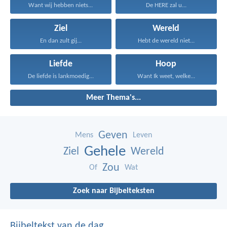
Want wij hebben niets...
De HERE zal u...
Ziel
Wereld
En dan zult gij...
Hebt de wereld niet...
Liefde
Hoop
De liefde is lankmoedig...
Want Ik weet, welke...
Meer Thema's...
Geven
Mens
Leven
Gehele
Ziel
Wereld
Zou
Of
Wat
Zoek naar Bijbelteksten
Bijbeltekst van de dag