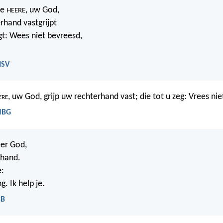
de
, uw God,
HEERE
rhand vastgrijpt
gt: Wees niet bevreesd,
HSV
ere
, uw God, grijp uw rechterhand vast; die tot u zeg: Vrees niet
 NBG
eer God,
e hand.
e:
. Ik help je.
BB