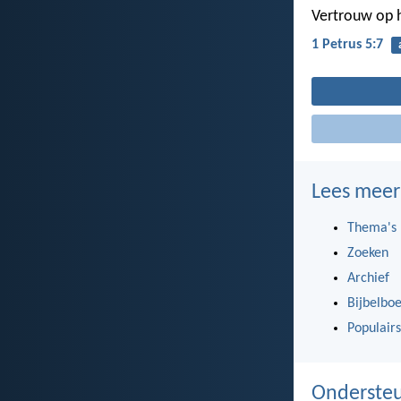
Vertrouw op h
1 Petrus 5:7
Lees meer
Thema's
Zoeken
Archief
Bijbelbo
Populairs
Ondersteu