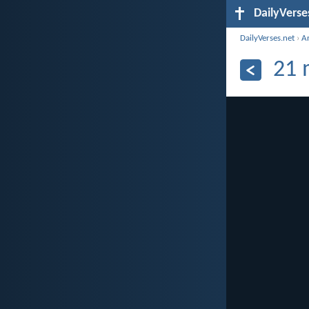
DailyVerse
DailyVerses.net
›
A
21 