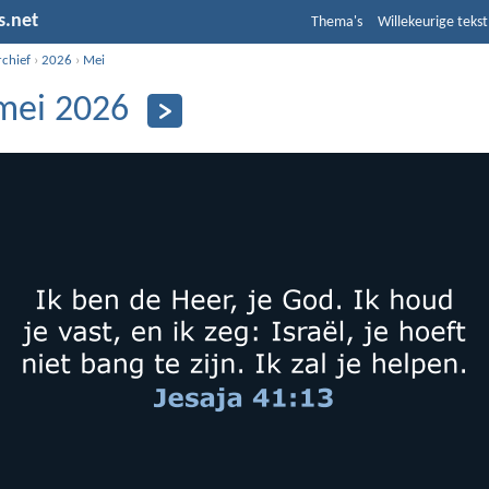
s.net
Thema's
Willekeurige tekst
rchief
›
2026
›
Mei
mei 2026