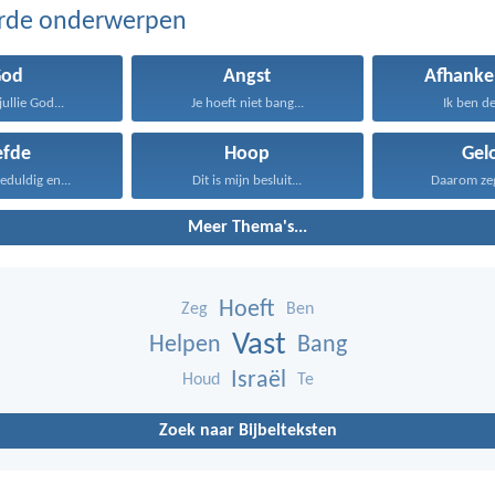
erde onderwerpen
God
Angst
Afhankel
jullie God...
Je hoeft niet bang...
Ik ben de
efde
Hoop
Gel
geduldig en...
Dit is mijn besluit...
Daarom zeg 
Meer Thema's...
Hoeft
Zeg
Ben
Vast
Helpen
Bang
Israël
Houd
Te
Zoek naar Bijbelteksten