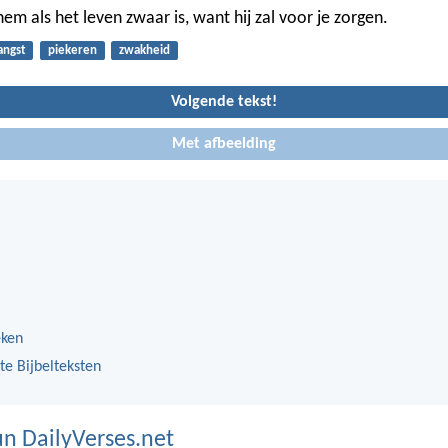
em als het leven zwaar is, want hij zal voor je zorgen.
angst
piekeren
zwakheid
Volgende tekst!
Met afbeelding
eken
te Bijbelteksten
n DailyVerses.net