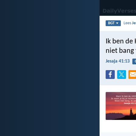
Lees
Je
BGT
Ik ben de H
niet bang t
Jesaja 41:13