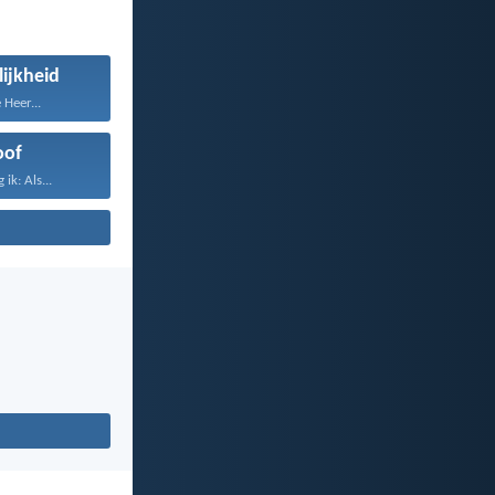
ijkheid
 Heer...
oof
ik: Als...