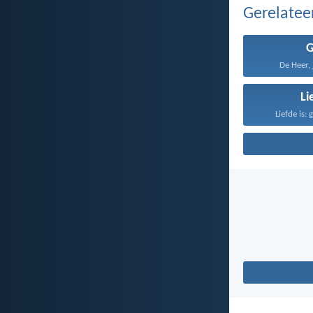
Gerelate
De Heer, 
Li
Liefde is: 