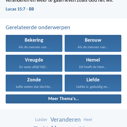
veranderen en weer te gaan leven zoals God het wil.
Lucas 15:7 - BB
Gerelateerde onderwerpen
Bekering
Berouw
Als de mensen van...
Als de mensen van...
Vreugde
Hemel
En wees altijd blij!...
Dit heeft de Heer...
Zonde
Liefde
Jullie weten dat slechte...
Liefde is: geduldig en...
Meer Thema's...
Veranderen
Luister
Heel