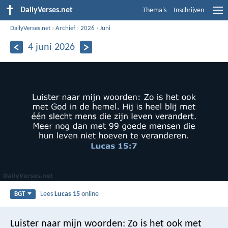
DailyVerses.net
Thema's
Inschrijven
DailyVerses.net
›
Archief
›
2026
›
Juni
4 juni 2026
Lees
Lucas 15
online
BGT
Luister naar mijn woorden: Zo is het ook met