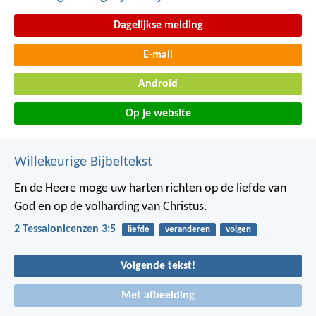
Dagelijkse melding
E-mail
Android
Op je website
Willekeurige Bijbeltekst
En de Heere moge uw harten richten op de liefde van
God en op de volharding van Christus.
2 Tessalonicenzen 3:5
liefde
veranderen
volgen
Volgende tekst!
Met afbeelding