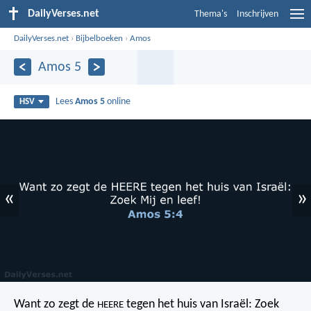
DailyVerses.net
Thema's
Inschrijven
DailyVerses.net
›
Bijbelboeken
›
Amos
Amos 5
Lees
Amos 5
online
HSV
«
»
Want zo zegt de
tegen het huis van Israël:
Zoek
HEERE