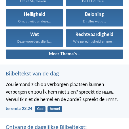
U zult Mij zoeken...
De HEERE zal u...
Heiligheid
Beloning
Omdat wij dan deze...
En alles wat u...
Wet
Rechtvaardigheid
Deze woorden, die ik...
Wie gerechtigheid en goedertierenheid...
Meer Thema's...
Bijbeltekst van de dag
Zou iemand zich op verborgen plaatsen kunnen
verbergen
en zou Ík hem niet zien? spreekt de
.
HEERE
Vervul Ik niet de hemel en de aarde?
spreekt de
.
HEERE
Jeremia 23:24
God
hemel
Ontvang de dagelijkse Bijbeltekst: