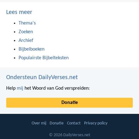
Lees meer
Thema's
Zoeken
Archief
Bijbelboeken
Populairste Bijbelteksten
Ondersteun DailyVerses.net
Help
mij
het Woord van God verspreiden:
Donatie
Over mij
Donatie
Contact
Privacy policy
© 2026 DailyVerses.net