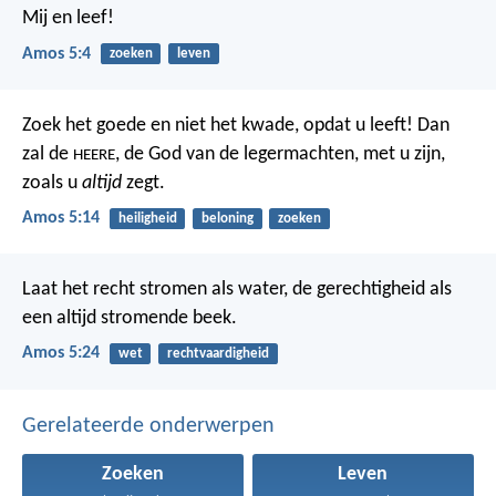
Mij en leef!
Amos 5:4
zoeken
leven
Zoek het goede en niet het kwade,
opdat u leeft!
Dan
zal de
, de God van de legermachten, met u zijn,
HEERE
zoals u
altijd
zegt.
Amos 5:14
heiligheid
beloning
zoeken
Laat het recht stromen als water,
de gerechtigheid als
een altijd stromende beek.
Amos 5:24
wet
rechtvaardigheid
Gerelateerde onderwerpen
Zoeken
Leven