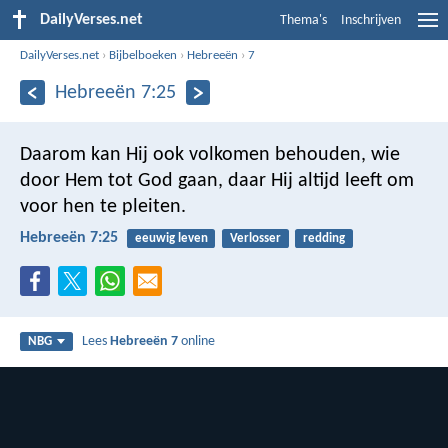
DailyVerses.net
Thema's
Inschrijven
DailyVerses.net
›
Bijbelboeken
›
Hebreeën
›
7
Hebreeën 7:25
Daarom kan Hij ook volkomen behouden, wie
door Hem tot God gaan, daar Hij altijd leeft om
voor hen te pleiten.
Hebreeën 7:25
eeuwig leven
Verlosser
redding
Lees
Hebreeën 7
online
NBG