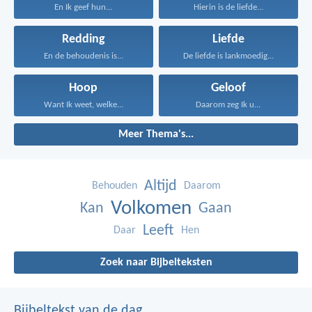
En Ik geef hun...
Hierin is de liefde...
Redding
Liefde
En de behoudenis is...
De liefde is lankmoedig...
Hoop
Geloof
Want Ik weet, welke...
Daarom zeg Ik u...
Meer Thema's...
Altijd
Behouden
Daarom
Volkomen
Kan
Gaan
Leeft
Daar
Hen
Zoek naar Bijbelteksten
Bijbeltekst van de dag