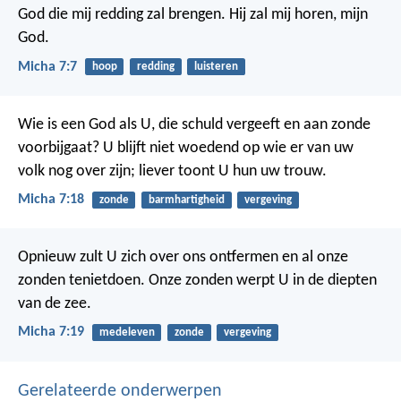
God die mij redding zal brengen. Hij zal mij horen, mijn
God.
Micha 7:7
hoop
redding
luisteren
Wie is een God als U,
die schuld vergeeft
en aan zonde
voorbijgaat?
U blijft niet woedend
op wie er van uw
volk nog over zijn;
liever toont U hun uw trouw.
Micha 7:18
zonde
barmhartigheid
vergeving
Opnieuw zult U zich over ons ontfermen
en al onze
zonden tenietdoen.
Onze zonden werpt U in de diepten
van de zee.
Micha 7:19
medeleven
zonde
vergeving
Gerelateerde onderwerpen