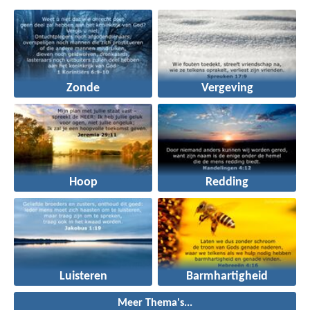
Zonde
Vergeving
Hoop
Redding
Luisteren
Barmhartigheid
Meer Thema's...