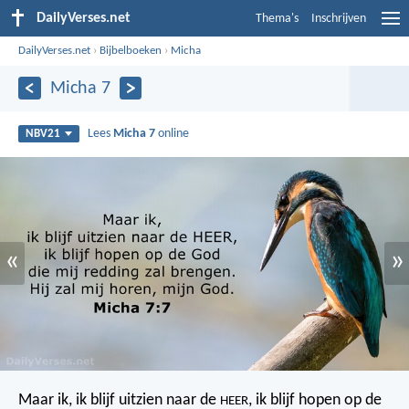
DailyVerses.net
Thema's
Inschrijven
DailyVerses.net
›
Bijbelboeken
›
Micha
Micha 7
Lees
Micha 7
online
NBV21
«
»
Maar ik, ik blijf uitzien naar de
, ik blijf hopen op de
HEER