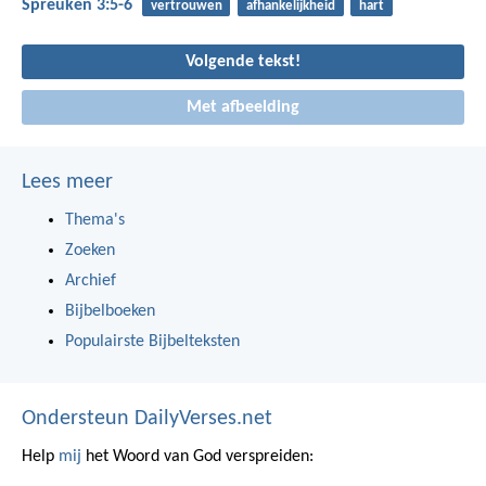
Spreuken 3:5-6
vertrouwen
afhankelijkheid
hart
Volgende tekst!
Met afbeelding
Lees meer
Thema's
Zoeken
Archief
Bijbelboeken
Populairste Bijbelteksten
Ondersteun DailyVerses.net
Help
mij
het Woord van God verspreiden: