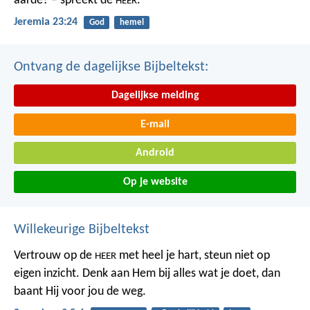
aarde? – spreekt de
.
HEER
Jeremia 23:24
God
hemel
Ontvang de dagelijkse Bijbeltekst:
Dagelijkse melding
E-mail
Android
Op je website
Willekeurige Bijbeltekst
Vertrouw op de
met heel je hart,
steun niet op
HEER
eigen inzicht.
Denk aan Hem bij alles wat je doet,
dan
baant Hij voor jou de weg.