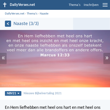
DailyVerses.net
Thema's
Inschrijven
DailyVerses.net
›
Thema's
›
Naaste
Naaste (3/3)
«
»
NBV21
Nieuwe Bijbelvertaling 2021
En Hem liefhebben met heel ons hart en met heel ons