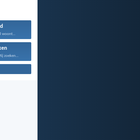
d
d woont...
ken
Mij zoeken...