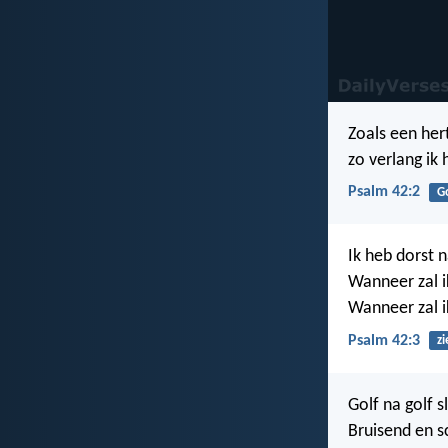
Zoals een her
zo verlang ik 
Psalm 42:2
G
Ik heb dorst 
Wanneer zal i
Wanneer zal 
Psalm 42:3
zi
Golf na golf s
Bruisend en 