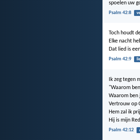
spoelen uw go
Psalm 42:8
ve
Toch houdt de
Elke nacht heb
Dat lied is ee
Psalm 42:9
li
Ik zeg tegen 
"Waarom ben j
Waarom ben j
Vertrouw op 
Hem zal ik pri
Hij is mijn Re
Psalm 42:12