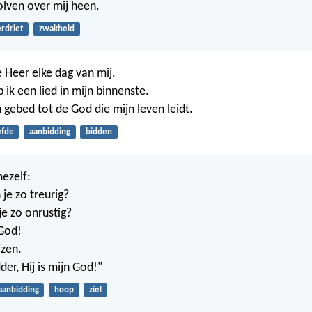
lven over mij heen.
rdriet
zwakheid
 Heer elke dag van mij.
 ik een lied in mijn binnenste.
n gebed tot de God die mijn leven leidt.
efde
aanbidding
bidden
mezelf:
e zo treurig?
e zo onrustig?
God!
jzen.
dder, Hij is mijn God!"
aanbidding
hoop
ziel