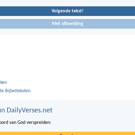
Volgende tekst!
Met afbeelding
eken
te Bijbelteksten
n DailyVerses.net
ord van God verspreiden: