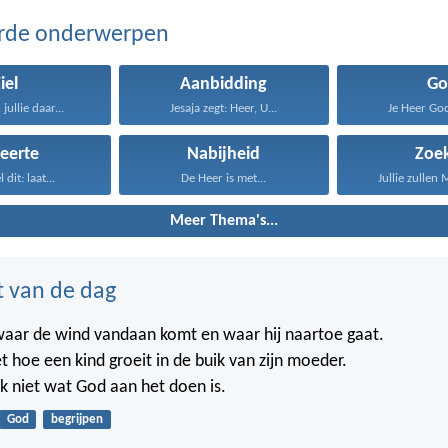
erde onderwerpen
iel
Aanbidding
Go
jullie daar...
Jesaja zegt: Heer, U...
Je Heer Go
eerte
Nabijheid
Zoe
 dit: laat...
De Heer is met...
Jullie zullen 
Meer Thema's...
t van de dag
waar de wind vandaan komt en waar hij naartoe gaat.
t hoe een kind groeit in de buik van zijn moeder.
k niet wat God aan het doen is.
God
begrijpen