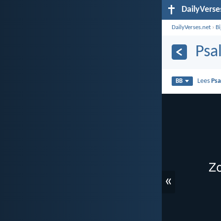
DailyVerse
DailyVerses.net
›
B
Psa
Lees
Psa
BB
«