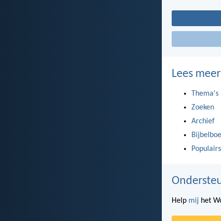
Lees meer
Thema's
Zoeken
Archief
Bijbelbo
Populairs
Ondersteu
Help
mij
het Wo