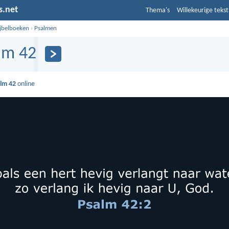
s.net
Thema's
Willekeurige tekst
ijbelboeken
›
Psalmen
lm 42
lm 42
online