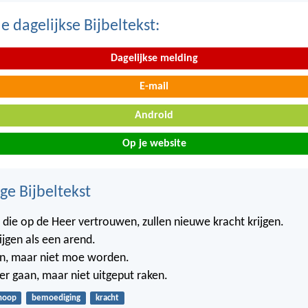
 dagelijkse Bijbeltekst:
Dagelijkse melding
E-mail
Android
Op je website
ge Bijbeltekst
ie op de Heer vertrouwen, zullen nieuwe kracht krijgen.
ijgen als een arend.
en, maar niet moe worden.
der gaan, maar niet uitgeput raken.
hoop
bemoediging
kracht