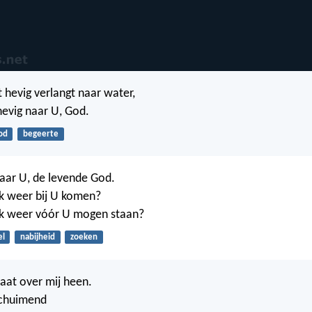
t hevig verlangt naar water,
hevig naar U, God.
od
begeerte
naar U, de levende God.
k weer bij U komen?
ik weer vóór U mogen staan?
el
nabijheid
zoeken
laat over mij heen.
schuimend