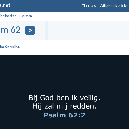
s.net
Thema's
Willekeurige tekst
ijbelboeken
›
Psalmen
lm 62
lm 62
online