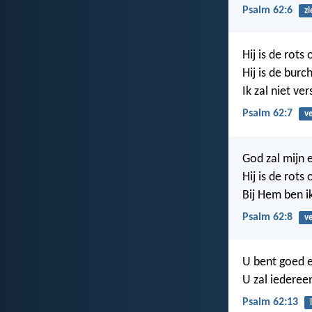
Psalm 62:6
zi
Hij is de rots
Hij is de burc
Ik zal niet v
Psalm 62:7
v
God zal mijn 
Hij is de rots
Bij Hem ben ik
Psalm 62:8
v
U bent goed e
U zal iederee
Psalm 62:13