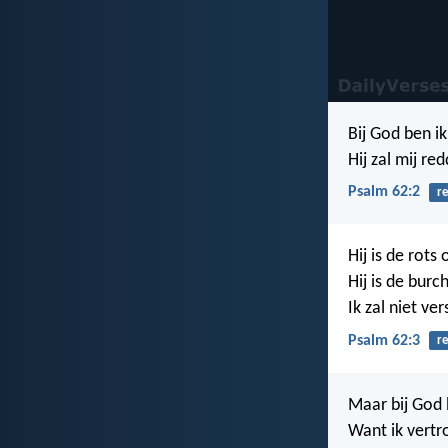
Bij God ben ik 
Hij zal mij re
Psalm 62:2
r
Hij is de rots
Hij is de burc
Ik zal niet v
Psalm 62:3
r
Maar bij God b
Want ik vertr