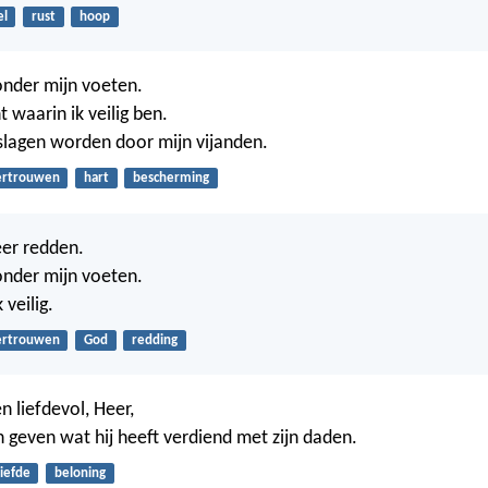
el
rust
hoop
 onder mijn voeten.
ht waarin ik veilig ben.
erslagen worden door mijn vijanden.
ertrouwen
hart
bescherming
eer redden.
 onder mijn voeten.
 veilig.
ertrouwen
God
redding
n liefdevol, Heer,
n geven wat hij heeft verdiend met zijn daden.
liefde
beloning