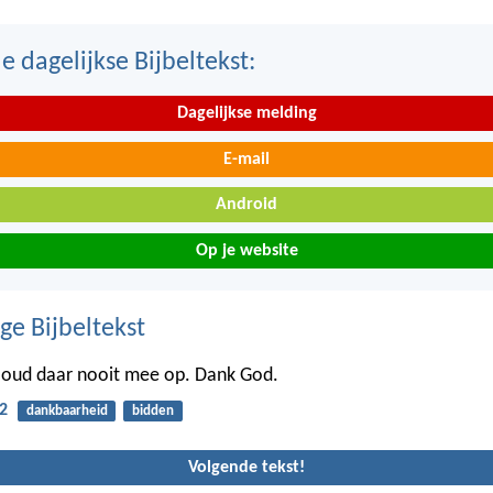
 dagelijkse Bijbeltekst:
Dagelijkse melding
E-mail
Android
Op je website
ge Bijbeltekst
 Houd daar nooit mee op. Dank God.
2
dankbaarheid
bidden
Volgende tekst!