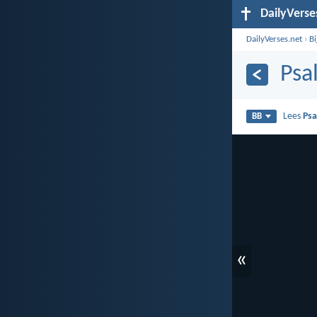
DailyVerse
DailyVerses.net
›
B
Psa
Lees
Psa
BB
«