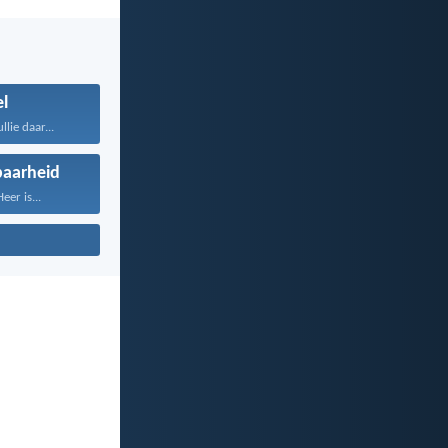
el
llie daar...
aarheid
er is...