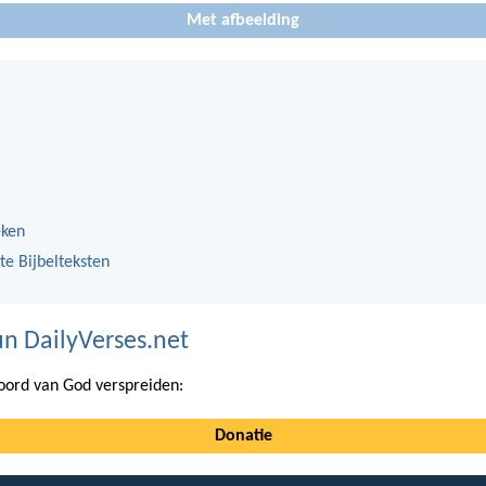
Met afbeelding
eken
te Bijbelteksten
n DailyVerses.net
ord van God verspreiden:
Donatie