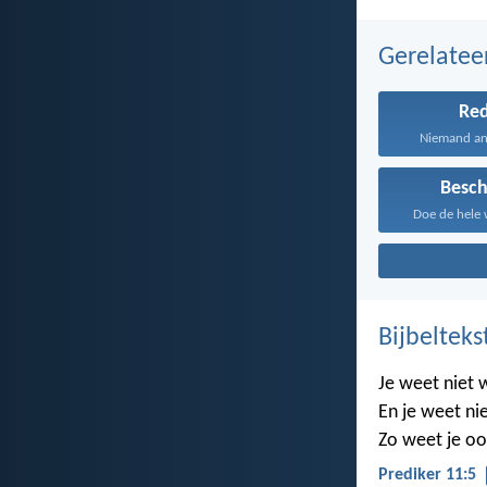
Gerelate
Re
Niemand and
Besc
Doe de hele 
Bijbelteks
Je weet niet 
En je weet nie
Zo weet je oo
Prediker 11:5