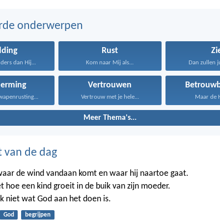
erde onderwerpen
dding
Rust
Zi
ers dan Hij...
Kom naar Mij als...
Dan zullen ju
herming
Vertrouwen
Betrouwb
wapenrusting...
Vertrouw met je hele...
Maar de He
Meer Thema's...
t van de dag
waar de wind vandaan komt en waar hij naartoe gaat.
t hoe een kind groeit in de buik van zijn moeder.
k niet wat God aan het doen is.
God
begrijpen