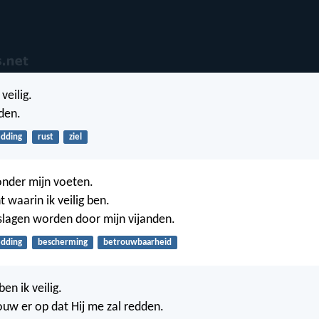
veilig.
dden.
edding
rust
ziel
 onder mijn voeten.
ht waarin ik veilig ben.
erslagen worden door mijn vijanden.
edding
bescherming
betrouwbaarheid
en ik veilig.
ouw er op dat Hij me zal redden.