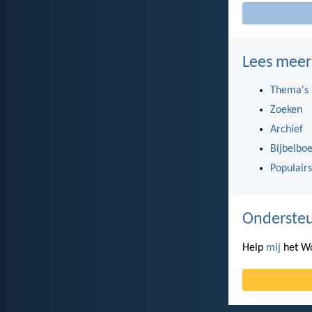
Lees meer
Thema's
Zoeken
Archief
Bijbelbo
Populairs
Ondersteu
Help
mij
het Wo