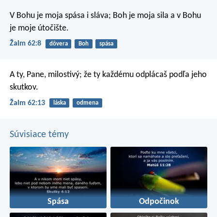
V Bohu je moja spása i sláva;
Boh je moja sila a v Bohu
je moje útočište.
Žalm 62:8
dôvera
Boh
spása
A ty, Pane, milostivý;
že ty každému odplácaš podľa jeho
skutkov.
Žalm 62:13
láska
odmena
Súvisiace témy
Spása
Odpočinok