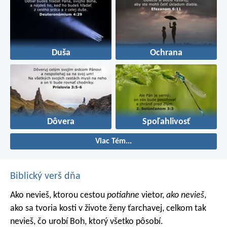
Duša
Ochrana
Dôvera
Spoľahlivosť
Viac Tém...
Biblický verš dňa
Ako nevieš, ktorou cestou
potiahne
vietor,
ako nevieš
,
ako sa tvoria kosti v živote ženy ťarchavej, celkom tak
nevieš, čo urobí Boh, ktorý všetko pôsobí.