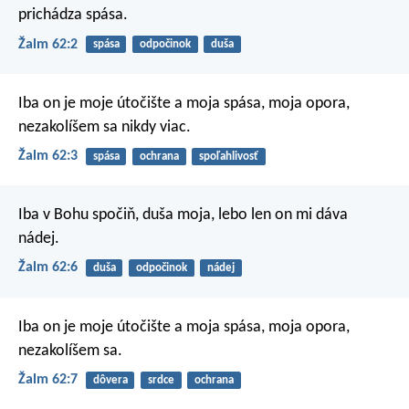
prichádza spása.
Žalm 62:2
spása
odpočinok
duša
Iba on je moje útočište a moja spása,
moja opora,
nezakolíšem sa nikdy viac.
Žalm 62:3
spása
ochrana
spoľahlivosť
Iba v Bohu spočiň, duša moja,
lebo len on mi dáva
nádej.
Žalm 62:6
duša
odpočinok
nádej
Iba on je moje útočište a moja spása,
moja opora,
nezakolíšem sa.
Žalm 62:7
dôvera
srdce
ochrana