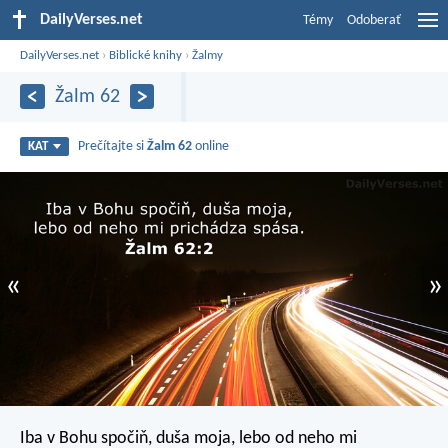
DailyVerses.net
Témy
Odoberať
DailyVerses.net
›
Biblické knihy
›
Žalmy
Žalm 62
Prečítajte si
Žalm 62
online
KAT
«
»
Iba v Bohu spočiň, duša moja,
lebo od neho mi