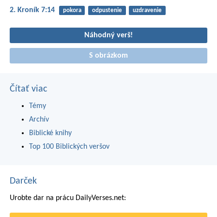
2. Kroník 7:14
pokora
odpustenie
uzdravenie
Náhodný verš!
S obrázkom
Čítať viac
Témy
Archív
Biblické knihy
Top 100 Biblických veršov
Darček
Urobte dar na prácu DailyVerses.net: