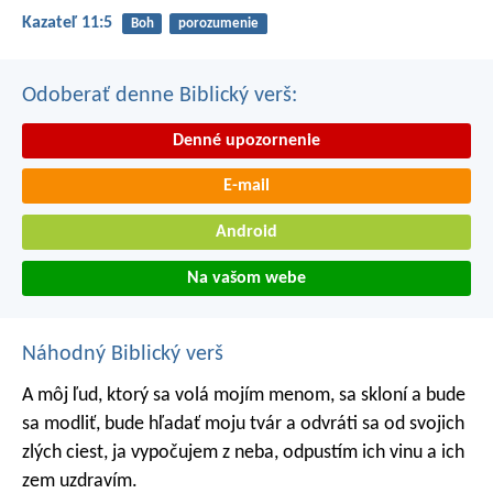
Kazateľ 11:5
Boh
porozumenie
Odoberať denne Biblický verš:
Denné upozornenie
E-mail
Android
Na vašom webe
Náhodný Biblický verš
A môj ľud, ktorý sa volá mojím menom, sa skloní a bude
sa modliť, bude hľadať moju tvár a odvráti sa od svojich
zlých ciest, ja vypočujem z neba, odpustím ich vinu a ich
zem uzdravím.