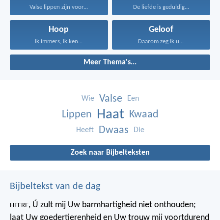
Valse lippen zijn voor...
De liefde is geduldig...
Hoop
Geloof
Ik immers, Ik ken...
Daarom zeg Ik u...
Meer Thema's...
Valse
Wie
Een
Haat
Lippen
Kwaad
Dwaas
Heeft
Die
Zoek naar Bijbelteksten
Bijbeltekst van de dag
, Ú zult mij Uw barmhartigheid niet onthouden;
HEERE
laat Uw goedertierenheid en Uw trouw mij voortdurend