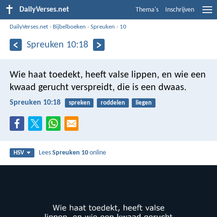
DailyVerses.net
Thema's
Inschrijven
DailyVerses.net
›
Bijbelboeken
›
Spreuken
›
10
Spreuken 10:18
Wie haat toedekt, heeft valse lippen,
en wie een
kwaad gerucht verspreidt, die is een dwaas.
Spreuken 10:18
spreken
roddelen
liegen
Lees
Spreuken 10
online
HSV