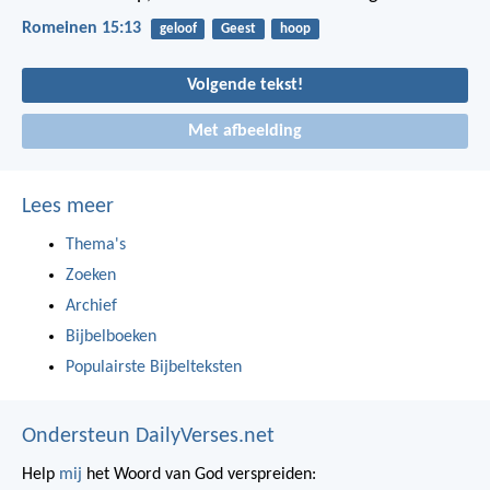
Romeinen 15:13
geloof
Geest
hoop
Volgende tekst!
Met afbeelding
Lees meer
Thema's
Zoeken
Archief
Bijbelboeken
Populairste Bijbelteksten
Ondersteun DailyVerses.net
Help
mij
het Woord van God verspreiden: