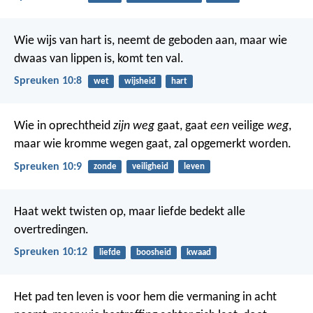
Wie wijs van hart is, neemt de geboden aan,
maar wie
dwaas van lippen is, komt ten val.
Spreuken 10:8
wet
wijsheid
hart
Wie in oprechtheid
zijn weg
gaat, gaat
een
veilige
weg
,
maar wie kromme wegen gaat, zal opgemerkt worden.
Spreuken 10:9
zonde
veiligheid
leven
Haat wekt twisten op,
maar liefde bedekt alle
overtredingen.
Spreuken 10:12
liefde
boosheid
kwaad
Het pad ten leven is voor hem die vermaning in acht