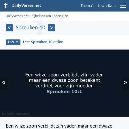
DailyVerses.net
Thema's
Inschrijven
DailyVerses.net
›
Bijbelboeken
›
Spreuken
Spreuken 10
Lees
Spreuken 10
online
HSV
«
»
Een wijze zoon verblijdt
zijn
vader,
maar een dwaze