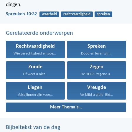
dingen.
Spreuken 10:32
waarheid
rechtvaardigheid
spreken
Gerelateerde onderwerpen
Rechtvaardigheid
Spreken
Wie gerechtigheid en goedertierenheid...
Dood en leven zijn...
Zonde
Zegen
Of weet u niet...
De HEERE zegene u...
Liegen
Vreugde
Valse lippen zijn voor...
Verblijd u altijd. Bid...
Meer Thema's...
Bijbeltekst van de dag