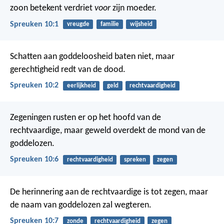
zoon betekent verdriet
voor
zijn moeder.
Spreuken 10:1
vreugde
familie
wijsheid
Schatten aan goddeloosheid baten niet,
maar
gerechtigheid redt van de dood.
Spreuken 10:2
eerlijkheid
geld
rechtvaardigheid
Zegeningen rusten er op het hoofd van de
rechtvaardige,
maar geweld overdekt de mond van de
goddelozen.
Spreuken 10:6
rechtvaardigheid
spreken
zegen
De herinnering aan de rechtvaardige is tot zegen,
maar
de naam van goddelozen zal wegteren.
Spreuken 10:7
zonde
rechtvaardigheid
zegen